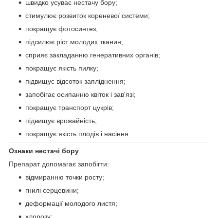
швидко усуває нестачу бору;
стимулює розвиток кореневої системи;
покращує фотосинтез;
підсилює ріст молодих тканин;
сприяє закладанню генеративних органів;
покращує якість пилку;
підвищує відсоток запліднення;
запобігає осипанню квіток і зав'язі;
покращує транспорт цукрів;
підвищує врожайність;
покращує якість плодів і насіння.
Ознаки нестачі бору
Препарат допомагає запобігти:
відмиранню точки росту;
гнилі серцевини;
деформації молодого листя;
хлорозу;