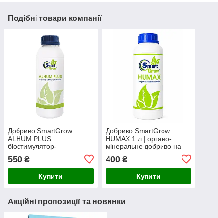
Подібні товари компанії
Добриво SmartGrow
Добриво SmartGrow
ALHUM PLUS |
HUMAX 1 л | органо-
біостимулятор-
мінеральне добриво на
антистресант на основі
основі гумінового
550
400
₴
₴
гумату калію, морських
екстракту для стимуляції
водоростей та
росту та захисту рослин
Купити
Купити
амінокислот
Акційні пропозиції та новинки