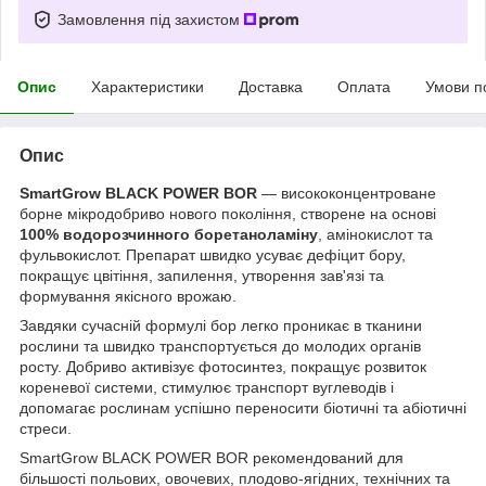
Замовлення під захистом
Опис
Характеристики
Доставка
Оплата
Умови п
Опис
SmartGrow BLACK POWER BOR
— висококонцентроване
борне мікродобриво нового покоління, створене на основі
100% водорозчинного боретаноламіну
, амінокислот та
фульвокислот. Препарат швидко усуває дефіцит бору,
покращує цвітіння, запилення, утворення зав'язі та
формування якісного врожаю.
Завдяки сучасній формулі бор легко проникає в тканини
рослини та швидко транспортується до молодих органів
росту. Добриво активізує фотосинтез, покращує розвиток
кореневої системи, стимулює транспорт вуглеводів і
допомагає рослинам успішно переносити біотичні та абіотичні
стреси.
SmartGrow BLACK POWER BOR рекомендований для
більшості польових, овочевих, плодово-ягідних, технічних та