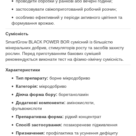
проводити обробки у ранкові або вечірні години;
застосовувати свіжоприготований робочий розчин;
особливо ефективний у періоди активного цвітіння та
формування врожаю.
Сумісність
SmartGrow BLACK POWER BOR сумісний із більшістю
мінеральних добрив, стимуляторів росту та засобів захисту
рослин. Перед приготуванням бакових сумішей
рекомендується виконати тест на фізико-хімічну сумісність.
Характеристики
Тип препарату:
борне мікродобриво
Категорія:
мікродобриво
Діюча форма бору:
боретаноламін
Додаткові компоненти:
амінокислоти,
фульвокислоти
Препаративна форма:
рідкий концентрат
Спосіб застосування:
позакореневе підживлення
Призначення:
профілактика та усунення дефіциту