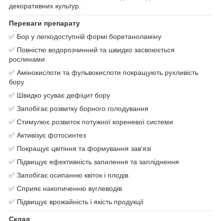
декоративних культур.
Переваги препарату
✅ Бор у легкодоступній формі боретаноламіну
✅ Повністю водорозчинний та швидко засвоюється
рослинами
✅ Амінокислоти та фульвокислоти покращують рухливість
бору
✅ Швидко усуває дефіцит бору
✅ Запобігає розвитку борного голодування
✅ Стимулює розвиток потужної кореневої системи
✅ Активізує фотосинтез
✅ Покращує цвітіння та формування зав'язі
✅ Підвищує ефективність запилення та запліднення
✅ Запобігає осипанню квіток і плодів
✅ Сприяє накопиченню вуглеводів
✅ Підвищує врожайність і якість продукції
Склад