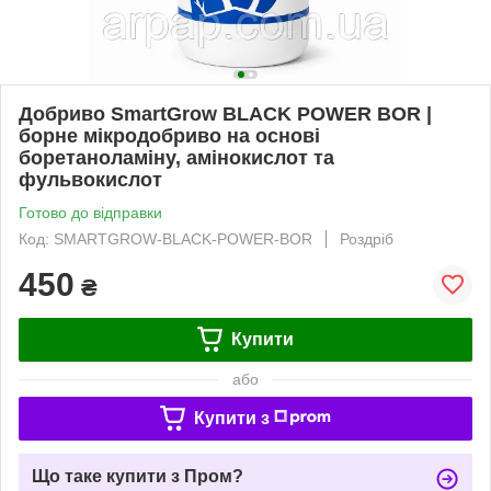
Добриво SmartGrow BLACK POWER BOR |
борне мікродобриво на основі
боретаноламіну, амінокислот та
фульвокислот
Готово до відправки
Код: SMARTGROW-BLACK-POWER-BOR
Роздріб
450
₴
Купити
або
Купити з
Що таке купити з Пром?