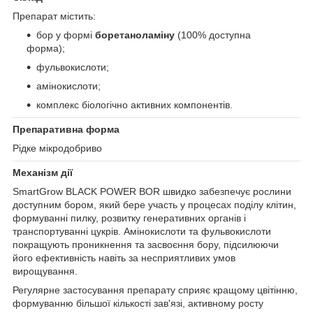
Препарат містить:
бор у формі
боретаноламіну
(100% доступна
форма);
фульвокислоти;
амінокислоти;
комплекс біологічно активних компонентів.
Препаративна форма
Рідке мікродобриво
Механізм дії
SmartGrow BLACK POWER BOR швидко забезпечує рослини
доступним бором, який бере участь у процесах поділу клітин,
формуванні пилку, розвитку генеративних органів і
транспортуванні цукрів. Амінокислоти та фульвокислоти
покращують проникнення та засвоєння бору, підсилюючи
його ефективність навіть за несприятливих умов
вирощування.
Регулярне застосування препарату сприяє кращому цвітінню,
формуванню більшої кількості зав'язі, активному росту