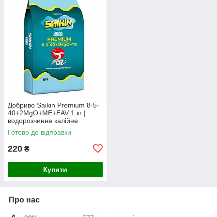
Добриво Saikin Premium 8-5-
40+2MgO+МЕ+EAV 1 кг |
водорозчинне калійне
добриво (фасоване з мішка)
Готово до відправки
220
₴
Купити
Про нас