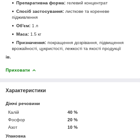
Препаративна форма:
гелевий концентрат
Спосіб застосування:
листкове та кореневе
підживлення
Об'єм:
1 л
Маса:
1.5 кг
Призначення:
покращення дозрівання, підвищення
врожайності, цукристості, лежкості та якості продукції
ів.
Приховати
Характеристики
Діючі речовини
Калій
40 %
Фосфор
20 %
Азот
10 %
Упаковка