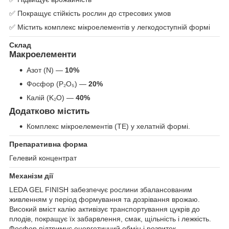
✅ Покращує стійкість рослин до стресових умов
✅ Містить комплекс мікроелементів у легкодоступній формі
Склад
Макроелементи
Азот (N) —
10%
Фосфор (P₂O₅) —
20%
Калій (K₂O) —
40%
Додатково містить
Комплекс мікроелементів (TE) у хелатній формі.
Препаративна форма
Гелевий концентрат
Механізм дії
LEDA GEL FINISH забезпечує рослини збалансованим
живленням у період формування та дозрівання врожаю.
Високий вміст калію активізує транспортування цукрів до
плодів, покращує їх забарвлення, смак, щільність і лежкість.
Фосфор підтримує енергетичний обмін і розвиток