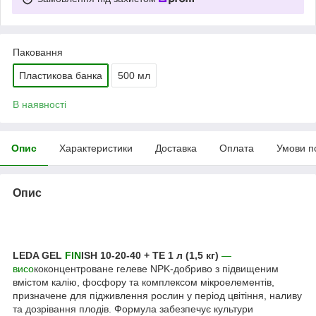
Паковання
Пластикова банка
500 мл
В наявності
Опис
Характеристики
Доставка
Оплата
Умови п
Опис
LEDA GEL
FIN
ISH 10-20-40 + TE 1 л (1,5 кг)
—
висо
коконцентроване гелеве NPK-добриво з підвищеним
вмістом калію, фосфору та комплексом мікроелементів,
призначене для підживлення рослин у період цвітіння, наливу
та дозрівання плодів. Формула забезпечує культури