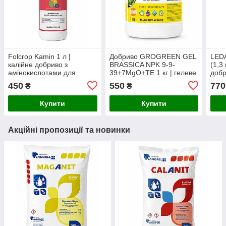
Folcrop Kamin 1 л |
Добриво GROGREEN GEL
LEDA
калійне добриво з
BRASSICA NPK 9-9-
(1,3
амінокислотами для
39+7MgO+TE 1 кг | гелеве
добр
наливу, дозрівання та
калійне добриво для
імун
450
550
770
₴
₴
покращення якості плодів
зернових, ріпаку та
підв
хрестоцвітих культур
хвор
Купити
Купити
Акційні пропозиції та новинки