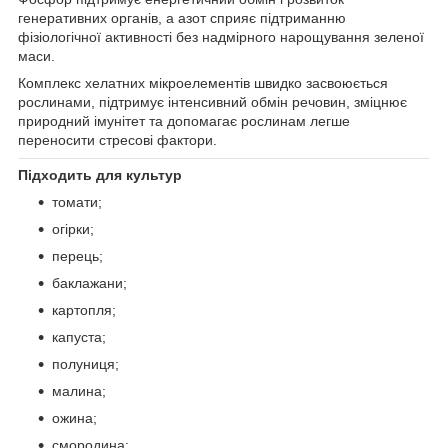
генеративних органів, а азот сприяє підтриманню
фізіологічної активності без надмірного нарощування зеленої
маси.
Комплекс хелатних мікроелементів швидко засвоюється
рослинами, підтримує інтенсивний обмін речовин, зміцнює
природний імунітет та допомагає рослинам легше
переносити стресові фактори.
Підходить для культур
томати;
огірки;
перець;
баклажани;
картопля;
капуста;
полуниця;
малина;
ожина;
смородина;