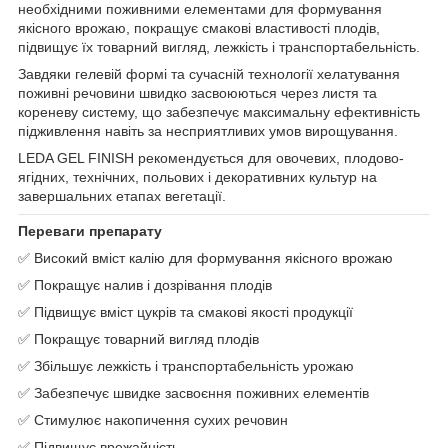
необхідними поживними елементами для формування
якісного врожаю, покращує смакові властивості плодів,
підвищує їх товарний вигляд, лежкість і транспортабельність.
Завдяки гелевій формі та сучасній технології хелатування
поживні речовини швидко засвоюються через листя та
кореневу систему, що забезпечує максимальну ефективність
підживлення навіть за несприятливих умов вирощування.
LEDA GEL FINISH рекомендується для овочевих, плодово-
ягідних, технічних, польових і декоративних культур на
завершальних етапах вегетації.
Переваги препарату
✅ Високий вміст калію для формування якісного врожаю
✅ Покращує налив і дозрівання плодів
✅ Підвищує вміст цукрів та смакові якості продукції
✅ Покращує товарний вигляд плодів
✅ Збільшує лежкість і транспортабельність урожаю
✅ Забезпечує швидке засвоєння поживних елементів
✅ Стимулює накопичення сухих речовин
✅ Підвищує врожайність