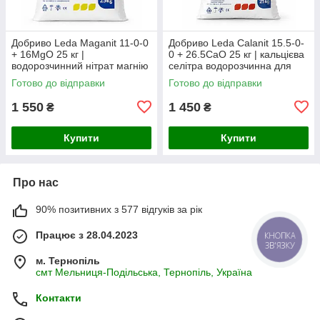
Добриво Leda Maganit 11-0-0
Добриво Leda Calanit 15.5-0-
+ 16MgO 25 кг |
0 + 26.5CaO 25 кг | кальцієва
водорозчинний нітрат магнію
селітра водорозчинна для
для фертигації та
фертигації та листкового
Готово до відправки
Готово до відправки
позакореневого підживлення,
підживлення, Бельгія
Бельгія
1 550
1 450
₴
₴
Купити
Купити
Про нас
90% позитивних з 577 відгуків за рік
Працює з 28.04.2023
м. Тернопіль
смт Мельниця-Подільська, Тернопіль, Україна
Контакти