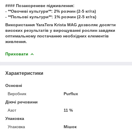
#### Позакореневе підживлення:
- **Овочеві культури**: 2% розчин (2-5 кг/га)
- **Польові культури**: 1% розчин (2-5 кг/га)
Використання YaraTera Krista MAG дозволяє досягти
високих результатів у вирощуванні рослин завдяки
оптимальному постачанню необхідних елементів
живлення.
Приховати
Характеристики
Основні
Виробник
Purflux
Діючі речовини
Азот
11 %
Упаковка
Упаковка
Мішок