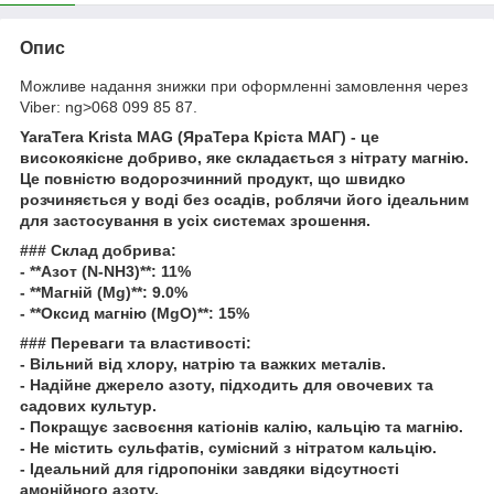
Опис
Можливе надання знижки при оформленні замовлення через
Viber: ng>068 099 85 87.
YaraTera Krista MAG (ЯраТера Кріста МАГ) - це
високоякісне добриво, яке складається з нітрату магнію.
Це повністю водорозчинний продукт, що швидко
розчиняється у воді без осадів, роблячи його ідеальним
для застосування в усіх системах зрошення.
### Склад добрива:
- **Азот (N-NH3)**: 11%
- **Магній (Mg)**: 9.0%
- **Оксид магнію (MgO)**: 15%
### Переваги та властивості:
- Вільний від хлору, натрію та важких металів.
- Надійне джерело азоту, підходить для овочевих та
садових культур.
- Покращує засвоєння катіонів калію, кальцію та магнію.
- Не містить сульфатів, сумісний з нітратом кальцію.
- Ідеальний для гідропоніки завдяки відсутності
амонійного азоту.