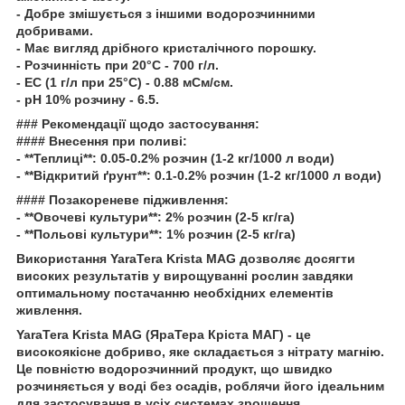
- Добре змішується з іншими водорозчинними
добривами.
- Має вигляд дрібного кристалічного порошку.
- Розчинність при 20°С - 700 г/л.
- ЕС (1 г/л при 25°С) - 0.88 мСм/см.
- pH 10% розчину - 6.5.
### Рекомендації щодо застосування:
#### Внесення при поливі:
- **Теплиці**: 0.05-0.2% розчин (1-2 кг/1000 л води)
- **Відкритий ґрунт**: 0.1-0.2% розчин (1-2 кг/1000 л води)
#### Позакореневе підживлення:
- **Овочеві культури**: 2% розчин (2-5 кг/га)
- **Польові культури**: 1% розчин (2-5 кг/га)
Використання YaraTera Krista MAG дозволяє досягти
високих результатів у вирощуванні рослин завдяки
оптимальному постачанню необхідних елементів
живлення.
YaraTera Krista MAG (ЯраТера Кріста МАГ) - це
високоякісне добриво, яке складається з нітрату магнію.
Це повністю водорозчинний продукт, що швидко
розчиняється у воді без осадів, роблячи його ідеальним
для застосування в усіх системах зрошення.