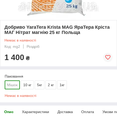
Добриво YaraTera Krista MAG ЯраТера Кріста
МАГ Нітрат магнію 25 кг Польща
Немає в наявності
Код: mg2
Роздріб
1 400
₴
Паковання
Мішок
10 кг
5кг
2 кг
1кг
Немає в наявності
Опис
Характеристики
Доставка
Оплата
Умови п