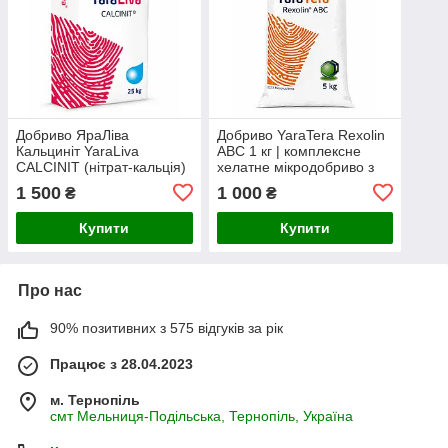
Добриво ЯраЛіва
Добриво YaraTera Rexolin
Кальциніт YaraLiva
ABC 1 кг | комплексне
CALCINIT (нітрат-кальція)
хелатне мікродобриво з
25 кг
Fe, Mn, Zn, Cu, Mg, B та
1 500
1 000
₴
₴
Mo
Купити
Купити
Про нас
90% позитивних з 575 відгуків за рік
Працює з 28.04.2023
м. Тернопіль
смт Мельниця-Подільська, Тернопіль, Україна