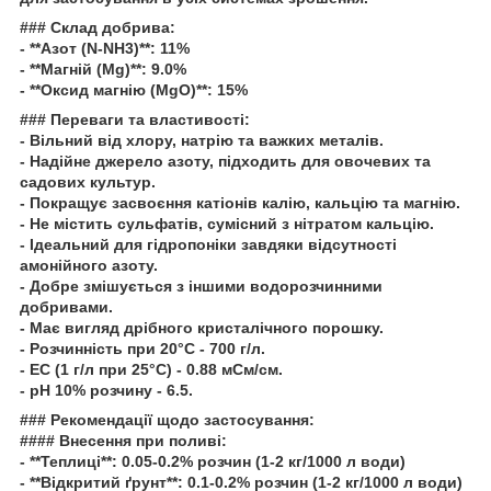
### Склад добрива:
- **Азот (N-NH3)**: 11%
- **Магній (Mg)**: 9.0%
- **Оксид магнію (MgO)**: 15%
### Переваги та властивості:
- Вільний від хлору, натрію та важких металів.
- Надійне джерело азоту, підходить для овочевих та
садових культур.
- Покращує засвоєння катіонів калію, кальцію та магнію.
- Не містить сульфатів, сумісний з нітратом кальцію.
- Ідеальний для гідропоніки завдяки відсутності
амонійного азоту.
- Добре змішується з іншими водорозчинними
добривами.
- Має вигляд дрібного кристалічного порошку.
- Розчинність при 20°С - 700 г/л.
- ЕС (1 г/л при 25°С) - 0.88 мСм/см.
- pH 10% розчину - 6.5.
### Рекомендації щодо застосування:
#### Внесення при поливі:
- **Теплиці**: 0.05-0.2% розчин (1-2 кг/1000 л води)
- **Відкритий ґрунт**: 0.1-0.2% розчин (1-2 кг/1000 л води)