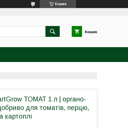
Кошик
Кошик
tGrow ТОМАТ 1 л | органо-
обриво для томатів, перцю,
а картоплі