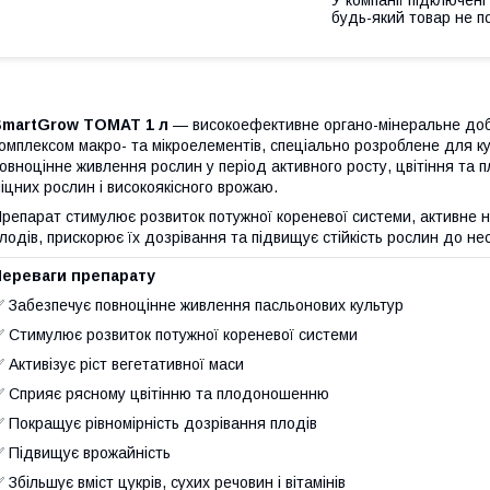
У компанії підключені
будь-який товар не п
SmartGrow ТОМАТ 1 л
— високоефективне органо-мінеральне добр
омплексом макро- та мікроелементів, спеціально розроблене для 
овноцінне живлення рослин у період активного росту, цвітіння т
іцних рослин і високоякісного врожаю.
репарат стимулює розвиток потужної кореневої системи, активне 
лодів, прискорює їх дозрівання та підвищує стійкість рослин до н
Переваги препарату
 Забезпечує повноцінне живлення пасльонових культур
 Стимулює розвиток потужної кореневої системи
 Активізує ріст вегетативної маси
 Сприяє рясному цвітінню та плодоношенню
 Покращує рівномірність дозрівання плодів
 Підвищує врожайність
 Збільшує вміст цукрів, сухих речовин і вітамінів