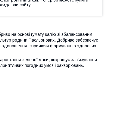
 електронні платежі. Тепер ви можете купити
окидаючи сайту.
иво на основі гумату калію зі збалансованим
культур родини Пасльонових. Добриво забезпечує
а плодоношення, сприяючи формуванню здорових,
наростання зеленої маси, покращує зав'язування
есприятливих погодних умов і захворювань.