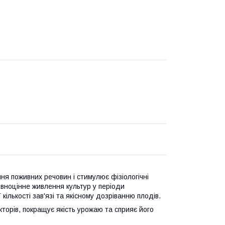
ня поживних речовин і стимулює фізіологічні
овноцінне живлення культур у періоди
кількості зав'язі та якісному дозріванню плодів.
торів, покращує якість урожаю та сприяє його