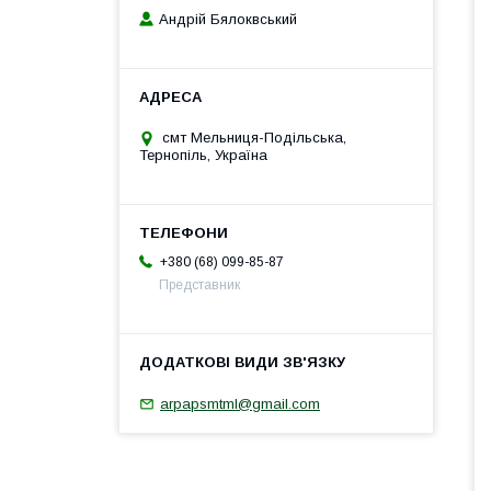
Андрій Бялоквський
смт Мельниця-Подільська,
Тернопіль, Україна
+380 (68) 099-85-87
Представник
arpapsmtml@gmail.com