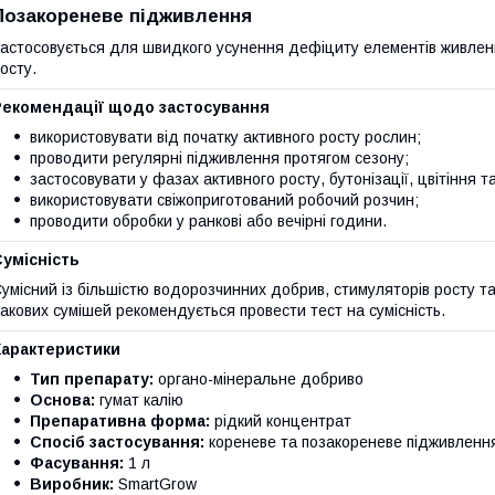
Позакореневе підживлення
астосовується для швидкого усунення дефіциту елементів живленн
осту.
Рекомендації щодо застосування
використовувати від початку активного росту рослин;
проводити регулярні підживлення протягом сезону;
застосовувати у фазах активного росту, бутонізації, цвітіння 
використовувати свіжоприготований робочий розчин;
проводити обробки у ранкові або вечірні години.
умісність
умісний із більшістю водорозчинних добрив, стимуляторів росту т
акових сумішей рекомендується провести тест на сумісність.
Характеристики
Тип препарату:
органо-мінеральне добриво
Основа:
гумат калію
Препаративна форма:
рідкий концентрат
Спосіб застосування:
кореневе та позакореневе підживленн
Фасування:
1 л
Виробник:
SmartGrow