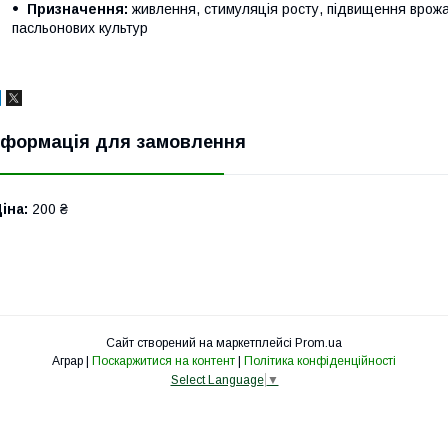
Призначення:
живлення, стимуляція росту, підвищення врожа
пасльонових культур
нформація для замовлення
іна:
200 ₴
Сайт створений на маркетплейсі
Prom.ua
Аграр |
Поскаржитися на контент
|
Політика конфіденційності
Select Language
▼