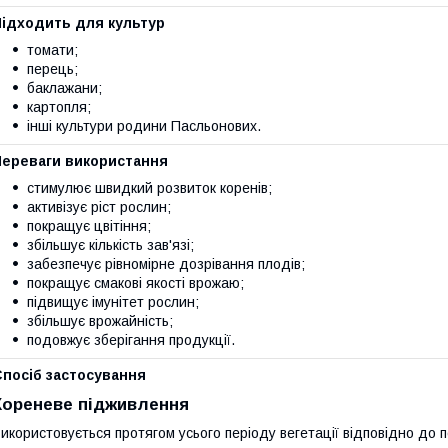
Підходить для культур
томати;
перець;
баклажани;
картопля;
інші культури родини Пасльонових.
Переваги використання
стимулює швидкий розвиток коренів;
активізує ріст рослин;
покращує цвітіння;
збільшує кількість зав'язі;
забезпечує рівномірне дозрівання плодів;
покращує смакові якості врожаю;
підвищує імунітет рослин;
збільшує врожайність;
подовжує зберігання продукції.
Спосіб застосування
Кореневе підживлення
икористовується протягом усього періоду вегетації відповідно до п