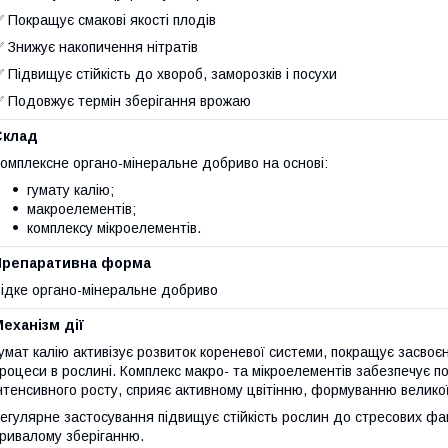
 Покращує смакові якості плодів
 Знижує накопичення нітратів
 Підвищує стійкість до хвороб, заморозків і посухи
 Подовжує термін зберігання врожаю
Склад
омплексне органо-мінеральне добриво на основі:
гумату калію;
макроелементів;
комплексу мікроелементів.
Препаративна форма
ідке органо-мінеральне добриво
еханізм дії
умат калію активізує розвиток кореневої системи, покращує засвоєн
роцеси в рослині. Комплекс макро- та мікроелементів забезпечує п
нтенсивного росту, сприяє активному цвітінню, формуванню великої 
егулярне застосування підвищує стійкість рослин до стресових фак
ривалому зберіганню.