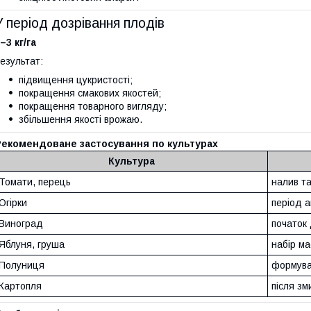
У період дозрівання плодів
–3 кг/га
езультат:
підвищення цукристості;
покращення смакових якостей;
покращення товарного вигляду;
збільшення якості врожаю.
Рекомендоване застосування по культурах
Культура
Томати, перець
налив та
Огірки
період 
Виноград
початок 
Яблуня, груша
набір ма
Полуниця
формува
Картопля
після з