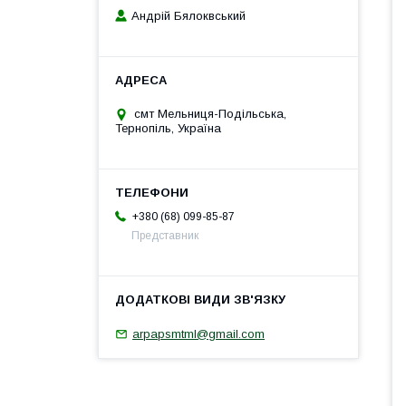
Андрій Бялоквський
смт Мельниця-Подільська,
Тернопіль, Україна
+380 (68) 099-85-87
Представник
arpapsmtml@gmail.com