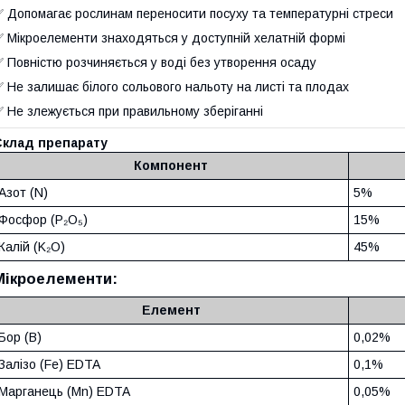
 Допомагає рослинам переносити посуху та температурні стреси
 Мікроелементи знаходяться у доступній хелатній формі
 Повністю розчиняється у воді без утворення осаду
 Не залишає білого сольового нальоту на листі та плодах
 Не злежується при правильному зберіганні
Склад препарату
Компонент
Азот (N)
5%
Фосфор (P₂O₅)
15%
Калій (K₂O)
45%
Мікроелементи:
Елемент
Бор (B)
0,02%
Залізо (Fe) EDTA
0,1%
Марганець (Mn) EDTA
0,05%