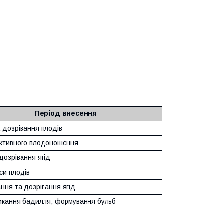
Період внесення
 дозрівання плодів
активного плодоношення
дозрівання ягід
си плодів
ння та дозрівання ягід
микання бадилля, формування бульб