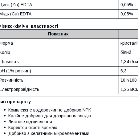
Цинк (Zn) EDTA
0,05%
Мідь (Cu) EDTA
0,05%
ізико-хімічні властивості
Показник
Форма
кристал
Колір
білий
Щільність
1,34 г/см
pH (1% розчин)
6,3
Розчинність
10 г/100
Електропровідність
1,25 мС
Тип препарату
Комплексне водорозчинне добриво NPK
Калійне добриво для дозрівання плодів
Листове підживлення
Коректор якості врожаю
Добриво з хелатними мікроелементами