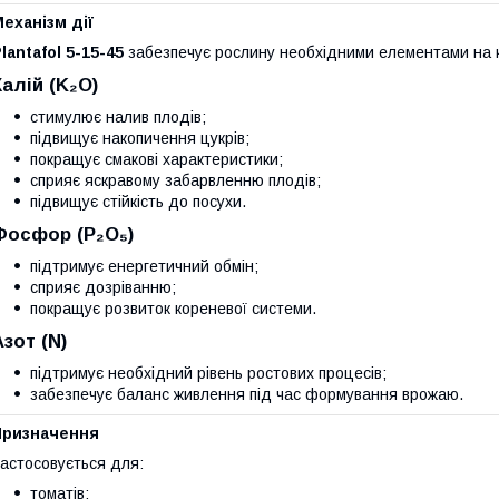
еханізм дії
lantafol 5-15-45
забезпечує рослину необхідними елементами на к
Калій (K₂O)
стимулює налив плодів;
підвищує накопичення цукрів;
покращує смакові характеристики;
сприяє яскравому забарвленню плодів;
підвищує стійкість до посухи.
Фосфор (P₂O₅)
підтримує енергетичний обмін;
сприяє дозріванню;
покращує розвиток кореневої системи.
Азот (N)
підтримує необхідний рівень ростових процесів;
забезпечує баланс живлення під час формування врожаю.
Призначення
астосовується для:
томатів;