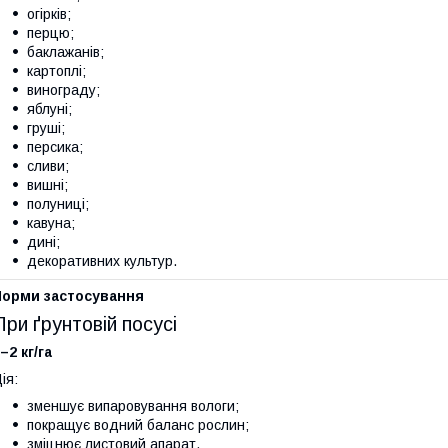
огірків;
перцю;
баклажанів;
картоплі;
винограду;
яблуні;
груші;
персика;
сливи;
вишні;
полуниці;
кавуна;
дині;
декоративних культур.
Норми застосування
При ґрунтовій посусі
–2 кг/га
ія:
зменшує випаровування вологи;
покращує водний баланс рослин;
зміцнює листовий апарат.