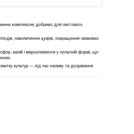
инне комплексне добриво для листового
 плодів, накопичення цукрів, покращення смакових
сфор, калій і мікроелементи у хелатній формі, що
линою.
витку культур — під час наливу та дозрівання