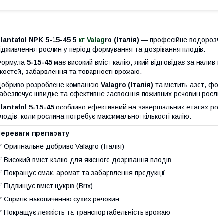
lantafol NPK 5-15-45 5
кг Valag
ro (Італія)
— професійне водорозч
ідживлення рослин у період формування та дозрівання плодів.
Формула
5-15-45
має високий вміст калію, який відповідає за налив
костей, забарвлення та товарності врожаю.
обриво розроблене компанією
Valagro (Італія)
та містить азот, фо
абезпечує швидке та ефективне засвоєння поживних речовин рос
lantafol 5-15-45
особливо ефективний на завершальних етапах роз
лодів, коли рослина потребує максимальної кількості калію.
Переваги препарату
 Оригінальне добриво Valagro (Італія)
 Високий вміст калію для якісного дозрівання плодів
 Покращує смак, аромат та забарвлення продукції
 Підвищує вміст цукрів (Brix)
 Сприяє накопиченню сухих речовин
 Покращує лежкість та транспортабельність врожаю