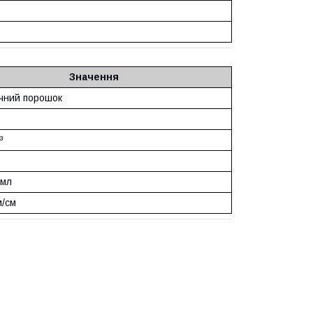
Значення
ічний порошок
³
 мл
м/см