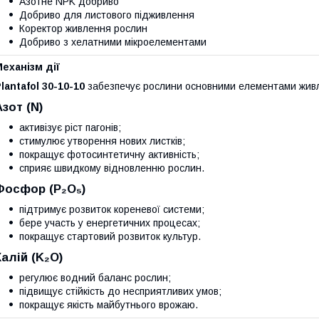
Азотне NPK добриво
Добриво для листового підживлення
Коректор живлення рослин
Добриво з хелатними мікроелементами
еханізм дії
lantafol 30-10-10
забезпечує рослини основними елементами жив
Азот (N)
активізує ріст пагонів;
стимулює утворення нових листків;
покращує фотосинтетичну активність;
сприяє швидкому відновленню рослин.
Фосфор (P₂O₅)
підтримує розвиток кореневої системи;
бере участь у енергетичних процесах;
покращує стартовий розвиток культур.
Калій (K₂O)
регулює водний баланс рослин;
підвищує стійкість до несприятливих умов;
покращує якість майбутнього врожаю.