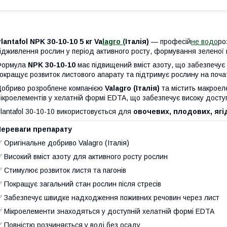
lantafol NPK 30-10-10 5 кг Va
lagro (
Італія)
— професій
не водо
ро
ідживлення рослин у період активного росту, формування зеленої 
Формула
NPK 30-10-10
має підвищений вміст азоту, що забезпечує
окращує розвиток листового апарату та підтримує рослину на поча
обриво розроблене компанією
Valagro (Італія)
та містить макрое
ікроелементів у хелатній формі EDTA, що забезпечує високу досту
lantafol 30-10-10 використовується для
овочевих, плодових, ягі
Переваги препарату
 Оригінальне добриво Valagro (Італія)
 Високий вміст азоту для активного росту рослин
 Стимулює розвиток листя та пагонів
 Покращує загальний стан рослин після стресів
 Забезпечує швидке надходження поживних речовин через лист
 Мікроелементи знаходяться у доступній хелатній формі EDTA
 Повністю розчиняється у воді без осаду