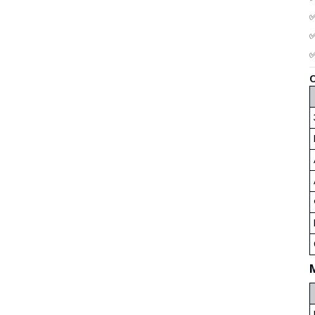
✅
✅
✅