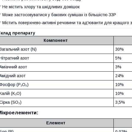
 Не містить хлору та шкідливих домішок
 Може застосовуватися у бакових сумішах із більшістю ЗЗР
 Містить поверхнево-активні речовини та ад'юванти для кращого 
Склад препарату
Компонент
Загальний азот (N)
30%
Нітратний азот
5%
Аміачний азот
3%
Амідний азот
24%
Фосфор (P₂O₅)
10%
Калій (K₂O)
10%
Сірка (SO₃)
3,5%
Мікроелементи:
Елемент
Бор (B)
0,02%