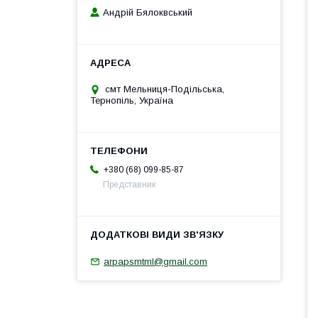
Андрій Бялоквський
смт Мельниця-Подільська,
Тернопіль, Україна
+380 (68) 099-85-87
Представник
arpapsmtml@gmail.com