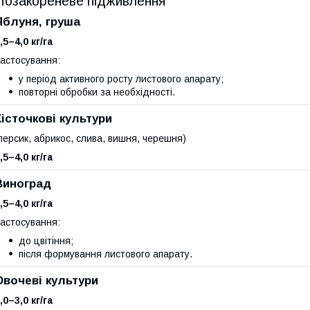
Позакореневе підживлення
Яблуня, груша
,5–4,0 кг/га
астосування:
у період активного росту листового апарату;
повторні обробки за необхідності.
Кісточкові культури
персик, абрикос, слива, вишня, черешня)
,5–4,0 кг/га
Виноград
,5–4,0 кг/га
астосування:
до цвітіння;
після формування листового апарату.
Овочеві культури
,0–3,0 кг/га