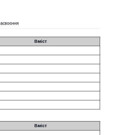
засвоєння
Вміст
Вміст