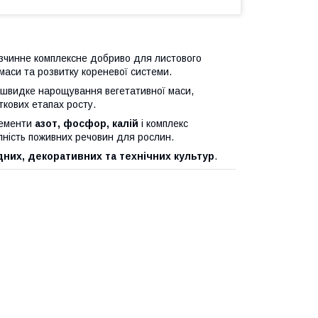
зчинне комплексне добриво для листового
маси та розвитку кореневої системи.
 швидке нарощування вегетативної маси,
ткових етапах росту.
лементи
азот, фосфор, калій
і комплекс
пність поживних речовин для рослин.
дних, декоративних та технічних культур
.