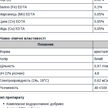
Залізо (Fe) EDTA
0,1%
Марганець (Mn) EDTA
0,05%
Цинк (Zn) EDTA
0,05%
Мідь (Cu) EDTA
0,05%
ізико-хімічні властивості
Показник
Форма
кристал
Колір
білий
Щільність
0,97 г/см
pH (1% розчин)
4,8
Електропровідність (1‰, 18°C)
0,62 мС
Розчинність
40 г/100
Тип препарату
Комплексне водорозчинне добриво