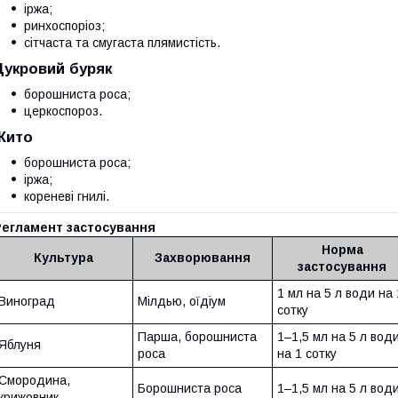
іржа;
ринхоспоріоз;
сітчаста та смугаста плямистість.
Цукровий буряк
борошниста роса;
церкоспороз.
Жито
борошниста роса;
іржа;
кореневі гнилі.
Регламент застосування
Норма
Культура
Захворювання
застосування
1 мл на 5 л води на 
Виноград
Мілдью, оїдіум
сотку
Парша, борошниста
1–1,5 мл на 5 л вод
Яблуня
роса
на 1 сотку
Смородина,
Борошниста роса
1–1,5 мл на 5 л вод
крижовник