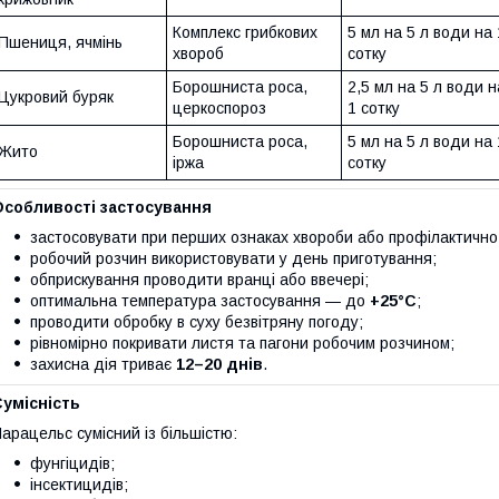
Комплекс грибкових
5 мл на 5 л води на 
Пшениця, ячмінь
хвороб
сотку
Борошниста роса,
2,5 мл на 5 л води н
Цукровий буряк
церкоспороз
1 сотку
Борошниста роса,
5 мл на 5 л води на 
Жито
іржа
сотку
Особливості застосування
застосовувати при перших ознаках хвороби або профілактично
робочий розчин використовувати у день приготування;
обприскування проводити вранці або ввечері;
оптимальна температура застосування — до
+25°C
;
проводити обробку в суху безвітряну погоду;
рівномірно покривати листя та пагони робочим розчином;
захисна дія триває
12–20 днів
.
умісність
арацельс сумісний із більшістю:
фунгіцидів;
інсектицидів;