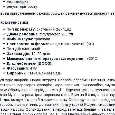
мікродобрив;
регуляторів росту.
еред приготуванням бакових сумішей рекомендується провести тест
Характеристики
Тип препарату:
системний фунгіцид
Діюча речовина:
флутріафол 250 г/л
Хімічна група:
триазоли
Препаративна форма:
концентрат суспензії (SC)
Тип дії:
системний
Захисна дія:
12–20 днів
Максимальна температура застосування:
+25°C
Клас небезпеки (ВООЗ):
III
Фасування:
4 мл
Виробник:
ТМ «Сімейний Сад»
ультуру Хвороби Норми витрати Способи обробки Пшениця, озима, 
епториоз, перопороз, фузаріоз, коренева гниль, рингособіоз, смуга
отку Обризування в період вегетації Бурякла цукрова Мучнеста ро
іжка Мучнеста роса, іржа, коренева гниль 5 мл на 5 л води на сот
ілдю, осідіум 1 мл на 5 л води на сотку Оббризкування в період вег
вороби, після цвітіння, до змикання ягід у грона) Яблуня, смороди
 води на сотку Обприскування в період вегетації (перше — за зел
ісля цвітіння дрібних плодів (до 1.5 см) Максимальна кількість обр