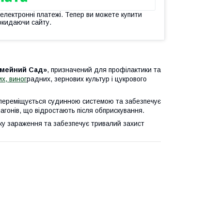
 електронні платежі. Тепер ви можете купити
окидаючи сайту.
імейний Сад»
, призначений для профілактики та
их, виног
радних, зернових культур і цукрового
 переміщується судинною системою та забезпечує
пагонів, що відростають після обприскування.
тку зараження та забезпечує тривалий захист