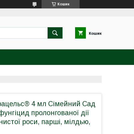
Кошик
Кошик
рацельс® 4 мл Сімейний Сад
фунгіцид пролонгованої дії
истої роси, парші, мілдью,