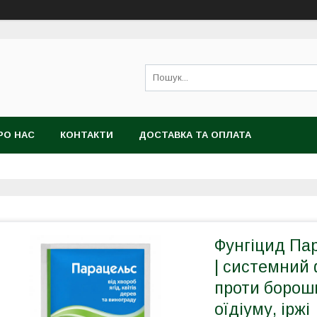
РО НАС
КОНТАКТИ
ДОСТАВКА ТА ОПЛАТА
Фунгіцид Па
| системний 
проти борошн
оїдіуму, іржі