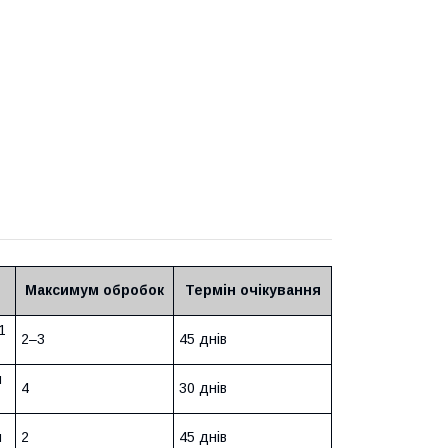
Максимум обробок
Термін очікування
1
2–3
45 днів
и
4
30 днів
и
2
45 днів