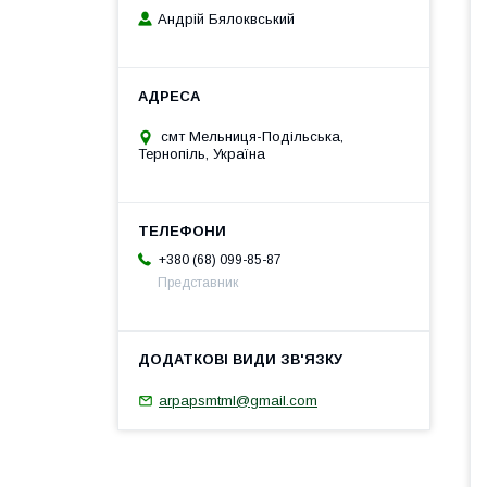
Андрій Бялоквський
смт Мельниця-Подільська,
Тернопіль, Україна
+380 (68) 099-85-87
Представник
arpapsmtml@gmail.com