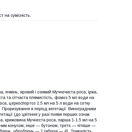
 на сумісність.
ячмінь, яровий і озимий Мучнечиста роса, іржа,
ста та сітчаста плямистість, фомоз 5 мл води на
са, церкоспортоз 2.5 мл на 5 л води на сотку
ку Проризування в період вегетації Виноградники
етації (до цвітіння у разі появи перших ознак
на, крижовина Мучнеста роса, парша 1-1.5 мл на 5
еним конусом, інше — бутоном, третє — чіткіше —
облень, оброблень — 2 (яблоні — 4). Тривалість