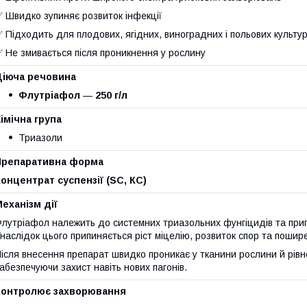
 Швидко зупиняє розвиток інфекції
 Підходить для плодових, ягідних, виноградних і польових культу
 Не змивається після проникнення у рослину
Діюча речовина
Флутріафол
—
250 г/л
імічна група
Триазоли
Препаративна форма
онцентрат суспензії (SC, КС)
еханізм дії
лутріафол належить до системних триазольних фунгіцидів та пригні
наслідок цього припиняється ріст міцелію, розвиток спор та пошире
ісля внесення препарат швидко проникає у тканини рослини й рівн
абезпечуючи захист навіть нових пагонів.
Контролює захворювання