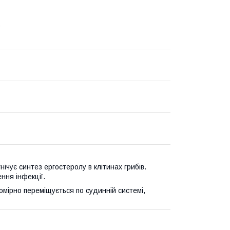
р
чує синтез ергостеролу в клітинах грибів.
ння інфекції.
омірно переміщується по судинній системі,