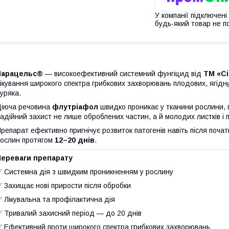
У компанії підключені
будь-який товар не п
Парацельс®
— високоефективний системний фунгіцид від
ТМ «С
ікування широкого спектра грибкових захворювань плодових, ягідн
уряка.
іюча речовина
флутріафол
швидко проникає у тканини рослини,
адійний захист не лише оброблених частин, а й молодих листків і 
репарат ефективно пригнічує розвиток патогенів навіть після поча
ослин протягом
12–20 днів
.
Переваги препарату
 Системна дія з швидким проникненням у рослину
 Захищає нові прирости після обробки
 Лікувальна та профілактична дія
 Тривалий захисний період — до 20 днів
 Ефективний проти широкого спектра грибкових захворювань