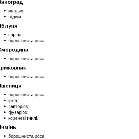
Виноград
мілдью;
оїдіум.
Яблуня
парша;
борошниста роса.
Смородина
борошниста роса.
Крижовник
борошниста роса.
Пшениця
борошниста роса;
іржа;
септоріоз;
фузаріоз;
кореневі гнилі.
Ячмінь
борошниста роса;