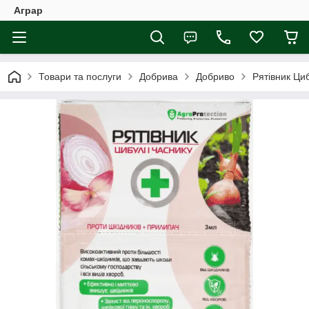
Аграр
Товари та послуги
Добрива
Добриво
Рятівник Циб