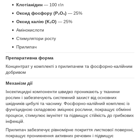
Клотіанідин
— 100 г/л
Оксид фосфору (P₂O₅)
— 25%
Оксид калію (K₂O)
— 25%
Амінокислоти
Стимулятори росту
Прилипач
Препаративна форма
Концентрат у комплекті з прилипачем та фосфорно-калійним
добривом
Механізм дії
Інсектицидні компоненти швидко проникають у тканини
рослин і забезпечують системний захист від основних
шкідників цибулі та часнику. Фосфорно-калійний комплекс із
фунгіцидною складовою зміцнює рослини, покращує обмінні
процеси, стимулює імунітет та підвищує стійкість до грибкових
інфекцій.
Прилипач забезпечує рівномірне покриття листкової поверхні,
покращує проникнення активних речовин і підвищує