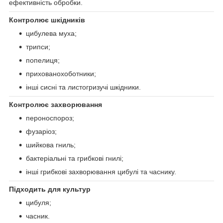
ефективність обробки.
Контролює шкідників
цибулева муха;
трипси;
попелиця;
прихованохоботники;
інші сисні та листогризучі шкідники.
Контролює захворювання
пероноспороз;
фузаріоз;
шийкова гниль;
бактеріальні та грибкові гнилі;
інші грибкові захворювання цибулі та часнику.
Підходить для культур
цибуля;
часник.