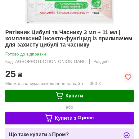
Рятівник Цибулі та Часнику 3 мл + 11 мл |
комплексний інсекто-фунгіцид із прилипачем
для захисту цибулі та часнику
Готово до відправки
Код: AGROPROTECTION-ONION-GARL
Роздріб
25
₴
Мінімальна сума замовлення на сайті — 300 ₴
Купити
або
Купити з
Що таке купити з Пром?