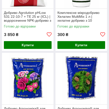
Добриво Agrolution pHLow
Комплексне мікродобриво
531 22-10-7 + TE 25 кг (ICL) |
Хелатин MultiMix 1 л |
водорозчинне NPK-добриво з
хелатне добриво з 10
мікроелементами для
мікроелементами для
Готово до відправки
Готово до відправки
фертигації та інтенсивного
позакореневого підживлення
3 850
300
₴
₴
Купити
Купити
Добриво Агрономіка® для
Добриво Агрономіка® для