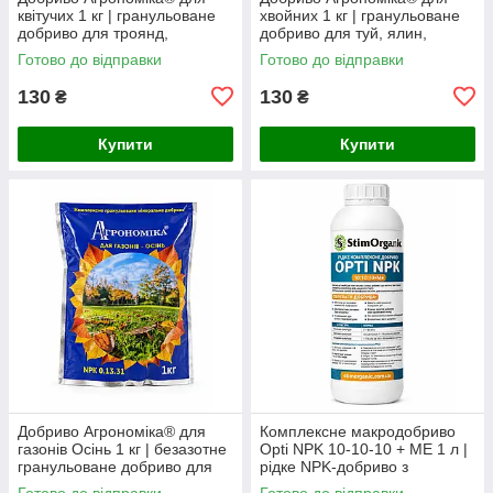
квітучих 1 кг | гранульоване
хвойних 1 кг | гранульоване
добриво для троянд,
добриво для туй, ялин,
декоративних чагарників та
сосен, ялівців та інших
Готово до відправки
Готово до відправки
квітучих рослин
хвойних рослин
130
130
₴
₴
Купити
Купити
Добриво Агрономіка® для
Комплексне макродобриво
газонів Осінь 1 кг | безазотне
Opti NPK 10-10-10 + ME 1 л |
гранульоване добриво для
рідке NPK-добриво з
підготовки газону
фосфітами та хелатними
Готово до відправки
Готово до відправки