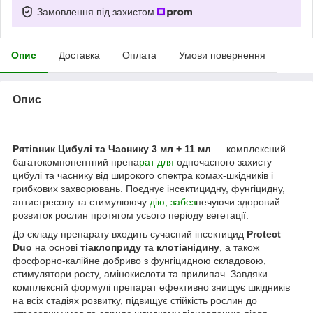
Замовлення під захистом
Опис
Доставка
Оплата
Умови повернення
Опис
Рятівник Цибулі та Часнику 3 мл + 11 мл
— комплексний
багатокомпонентний препа
рат для
одночасного захисту
цибулі та часнику від широкого спектра комах-шкідників і
грибкових захворювань. Поєднує інсектицидну, фунгіцидну,
антистресову та стимулюючу
дію, забез
печуючи здоровий
розвиток рослин протягом усього періоду вегетації.
До складу препарату входить сучасний інсектицид
Protect
Duo
на основі
тіаклоприду
та
клотіанідину
, а також
фосфорно-калійне добриво з фунгіцидною складовою,
стимулятори росту, амінокислоти та прилипач. Завдяки
комплексній формулі препарат ефективно знищує шкідників
на всіх стадіях розвитку, підвищує стійкість рослин до