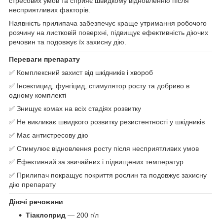
стресових умов та сприяє швидкому відновленню після
несприятливих факторів.
Наявність прилипача забезпечує краще утримання робочого
розчину на листковій поверхні, підвищує ефективність діючих
речовин та подовжує їх захисну дію.
Переваги препарату
✅ Комплексний захист від шкідників і хвороб
✅ Інсектицид, фунгіцид, стимулятор росту та добриво в
одному комплекті
✅ Знищує комах на всіх стадіях розвитку
✅ Не викликає швидкого розвитку резистентності у шкідників
✅ Має антистресову дію
✅ Стимулює відновлення росту після несприятливих умов
✅ Ефективний за звичайних і підвищених температур
✅ Прилипач покращує покриття рослин та подовжує захисну
дію препарату
Діючі речовини
Тіаклоприд
— 200 г/л