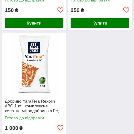
мікроелементами для
стартового жив
150
250
₴
₴
Купити
Купити
Добриво YaraTera Rexolin
ABC 1 кг | комплексне
хелатне мікродобриво з Fe,
Mn, Zn, Cu, Mg, B та Mo
Готово до відправки
1 000
₴