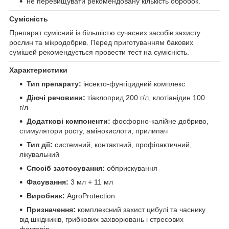
не перевищувати рекомендовану кількість обробок.
Сумісність
Препарат сумісний із більшістю сучасних засобів захисту
рослин та мікродобрив. Перед приготуванням бакових
сумішей рекомендується провести тест на сумісність.
Характеристики
Тип препарату:
інсекто-фунгіцидний комплекс
Діючі речовини:
тіаклоприд 200 г/л, клотіанідин 100
г/л
Додаткові компоненти:
фосфорно-калійне добриво,
стимулятори росту, амінокислоти, прилипач
Тип дії:
системний, контактний, профілактичний,
лікувальний
Спосіб застосування:
обприскування
Фасування:
3 мл + 11 мл
Виробник:
AgroProtection
Призначення:
комплексний захист цибулі та часнику
від шкідників, грибкових захворювань і стресових