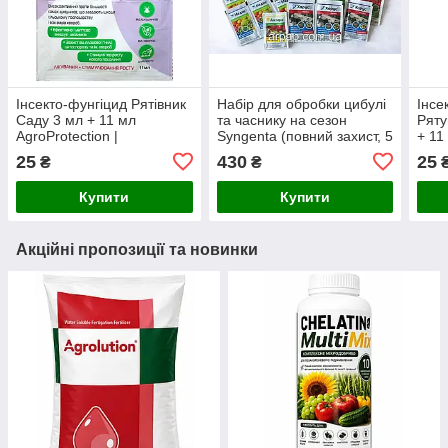
Інсекто-фунгіцид Рятівник
Набір для обробки цибулі
Інсе
Саду 3 мл + 11 мл
та часнику на сезон
Ряту
AgroProtection |
Syngenta (повний захист, 5
+ 11
комплексний захист саду
л, з прилипачем)
комп
25
430
25
₴
₴
від шкідників і хвороб +
троя
антистресове PK-добр
хвор
Купити
Купити
Акційні пропозиції та новинки