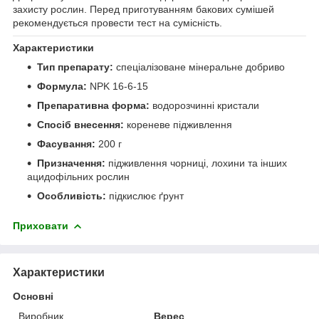
захисту рослин. Перед приготуванням бакових сумішей
рекомендується провести тест на сумісність.
Характеристики
Тип препарату:
спеціалізоване мінеральне добриво
Формула:
NPK 16-6-15
Препаративна форма:
водорозчинні кристали
Спосіб внесення:
кореневе підживлення
Фасування:
200 г
Призначення:
підживлення чорниці, лохини та інших
ацидофільних рослин
Особливість:
підкислює ґрунт
Приховати
Характеристики
Основні
Виробник
Верес