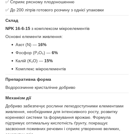
✅ Сприяє рясному плодоношенню
✅ До 200 літрів готового розчину з однієї упаковки
Склад
NPK 16-6-15
з комплексом мікроелементів
Основні елементи живлення:
Азот (N) —
16%
Фосфор (P₂O₅) —
6%
Калій (K₂O) —
15%
Комплекс мікроелементів
Препаративна форма
Водорозчинне кристалічне добриво
Механізм дії
Добриво забезпечує рослини легкодоступними елементами
живлення, необхідними для інтенсивного росту, розвитку
кореневої системи та формування врожаю. Формула
підтримує оптимальну кислотність ґрунту, покращує
засвоєння поживних речовин і сприяє утворенню великих,