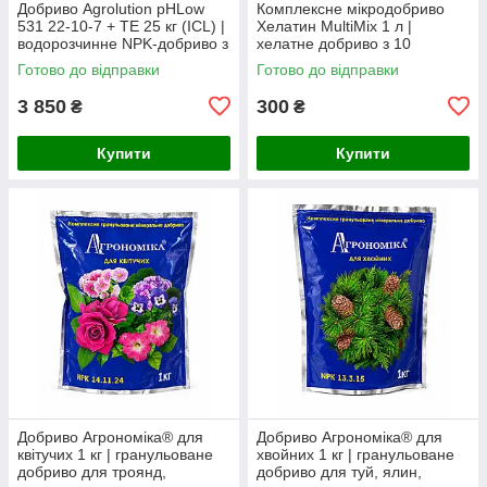
Добриво Agrolution pHLow
Комплексне мікродобриво
531 22-10-7 + TE 25 кг (ICL) |
Хелатин MultiMix 1 л |
водорозчинне NPK-добриво з
хелатне добриво з 10
мікроелементами для
мікроелементами для
Готово до відправки
Готово до відправки
фертигації та інтенсивного
позакореневого підживлення
3 850
300
₴
₴
Купити
Купити
Добриво Агрономіка® для
Добриво Агрономіка® для
квітучих 1 кг | гранульоване
хвойних 1 кг | гранульоване
добриво для троянд,
добриво для туй, ялин,