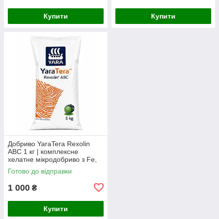
Купити
Купити
Добриво YaraTera Rexolin
ABC 1 кг | комплексне
хелатне мікродобриво з Fe,
Mn, Zn, Cu, Mg, B та Mo
Готово до відправки
1 000
₴
Купити