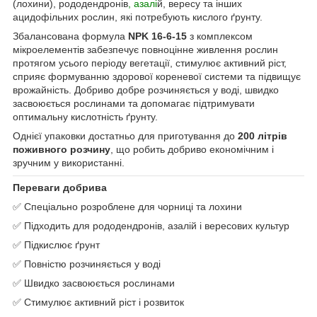
(лохини), рододендронів
, азалі
й, вересу та інших
ацидофільних рослин, які потребують кислого ґрунту.
Збалансована формула
NPK 16-6-15
з комплексом
мікроелементів забезпечує повноцінне живлення рослин
протягом усього періоду вегетації, стимулює активний ріст,
сприяє формуванню здорової кореневої системи та підвищує
врожайність. Добриво добре розчиняється у воді, швидко
засвоюється рослинами та допомагає підтримувати
оптимальну кислотність ґрунту.
Однієї упаковки достатньо для приготування до
200 літрів
поживного розчину
, що робить добриво економічним і
зручним у використанні.
Переваги добрива
✅ Спеціально розроблене для чорниці та лохини
✅ Підходить для рододендронів, азалій і вересових культур
✅ Підкислює ґрунт
✅ Повністю розчиняється у воді
✅ Швидко засвоюється рослинами
✅ Стимулює активний ріст і розвиток