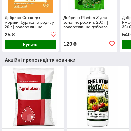
Добриво Сотка для
Добриво Planton Z для
Доб
моркви, буряка та редису
зелених рослин, 200 г |
FRU
20 г | водорозчинне
водорозчинне добриво
36+
мінеральне добриво NPK
для декоративно-листяних
1 кг
25
540
₴
6-12-36
кімнатних рослин
добр
дозр
120
₴
Купити
Акційні пропозиції та новинки