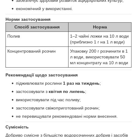
забезпечує здоровий розвиток ацидофільних культур;
економічний у використанні.
Норми застосування
Спосіб застосування
Норма
Полив
1–2 чайні ложки на 10 л води
(приблизно 1 г на 1 л води)
Концентрований розчин
Упаковку 200 г розчинити в 1
л води, використовувати 50
мл концентрату на 10 л води
Рекомендації щодо застосування
підживлювати рослини
1 раз на тиждень
;
застосовувати з
квітня по липень
;
використовувати під час поливу;
застосовувати свіжоприготований розчин;
не перевищувати рекомендовані норми внесення.
Сумісність
Добриво сумісне з більшістю водорозчинних добрив і засобів