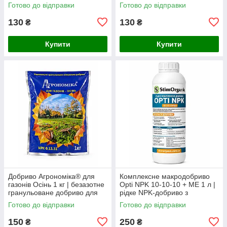
декоративних чагарників та
сосен, ялівців та інших
Готово до відправки
Готово до відправки
квітучих рослин
хвойних рослин
130
130
₴
₴
Купити
Купити
Добриво Агрономіка® для
Комплексне макродобриво
газонів Осінь 1 кг | безазотне
Opti NPK 10-10-10 + ME 1 л |
гранульоване добриво для
рідке NPK-добриво з
підготовки газону
фосфітами та хелатними
Готово до відправки
Готово до відправки
мікроелементами для
стартового жив
150
250
₴
₴