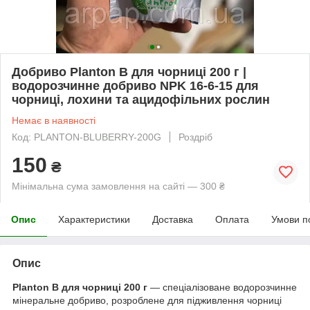
Добриво Planton B для чорниці 200 г |
водорозчинне добриво NPK 16-6-15 для
чорниці, лохини та ацидофільних рослин
Немає в наявності
Код: PLANTON-BLUBERRY-200G
Роздріб
150
₴
Мінімальна сума замовлення на сайті — 300 ₴
Опис
Характеристики
Доставка
Оплата
Умови п
Опис
Planton B для чорниці 200 г
— спеціалізоване водорозчинне
мінеральне добриво, розроблене для підживлення чорниці