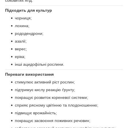
соковитих ягід.
Підходить для культур
чорниця;
лохина;
рододендрони;
азалії;
верес;
еріка;
інші ацидофільні рослини.
Переваги використання
стимулює активний ріст рослин;
підтримує кислу реакцію ґрунту;
покращує розвиток кореневої системи;
сприяє рясному цвітінню та плодоношенню;
підвищує врожайність;
покращує засвоєння поживних речовин;