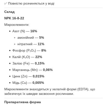
✅ Повністю розчиняється у воді
Склад
NPK 16-8-22
Мікроелементи:
Азот (N) —
16%
амонійний —
5%
нітратний —
11%
Фосфор (P₂O₅) —
8%
Калій (K₂O) —
22%
Залізо (Fe) —
0,15%
Марганець (Mn) —
0,06%
Цинк (Zn) —
0,015%
Мідь (Cu) —
0,005%
Мікроелементи знаходяться у хелатній формі (EDTA), що
забезпечує їх швидке засвоєння рослинами.
Препаративна форма