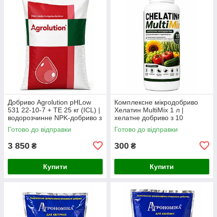
Добриво Agrolution pHLow
Комплексне мікродобриво
531 22-10-7 + TE 25 кг (ICL) |
Хелатин MultiMix 1 л |
водорозчинне NPK-добриво з
хелатне добриво з 10
мікроелементами для
мікроелементами для
Готово до відправки
Готово до відправки
фертигації та інтенсивного
позакореневого підживлення
3 850
300
₴
₴
Купити
Купити