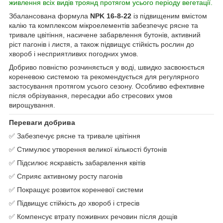
живлення всіх видів троянд протягом усього періоду вегетації.
Збалансована формула
NPK 16-8-22
із підвищеним вмістом
калію та комплексом мікроелементів забезпечує рясне та
тривале цвітіння, насичене забарвлення бутонів, активний
ріст пагонів і листя, а також підвищує стійкість рослин до
хвороб і несприятливих погодних умов.
Добриво повністю розчиняється у воді, швидко засвоюється
кореневою системою та рекомендується для регулярного
застосування протягом усього сезону. Особливо ефективне
після обрізування, пересадки або стресових умов
вирощування.
Переваги добрива
✅ Забезпечує рясне та тривале цвітіння
✅ Стимулює утворення великої кількості бутонів
✅ Підсилює яскравість забарвлення квітів
✅ Сприяє активному росту пагонів
✅ Покращує розвиток кореневої системи
✅ Підвищує стійкість до хвороб і стресів
✅ Компенсує втрату поживних речовин після дощів