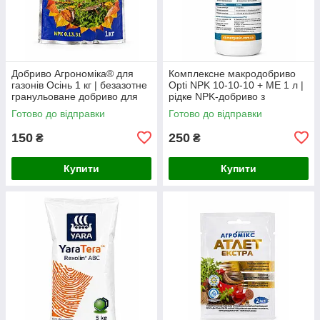
Добриво Агрономіка® для
Комплексне макродобриво
газонів Осінь 1 кг | безазотне
Opti NPK 10-10-10 + ME 1 л |
гранульоване добриво для
рідке NPK-добриво з
підготовки газону
фосфітами та хелатними
Готово до відправки
Готово до відправки
мікроелементами для
стартового жив
150
250
₴
₴
Купити
Купити