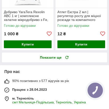
Добриво YaraTera Rexolin
Атлет Екстра 2 мл |
ABC 1 кг | комплексне
регулятор росту для міцної
хелатне мікродобриво з Fe,
розсади та компактного
Mn, Zn, Cu, Mg, B та Mo
розвитку рослин
Готово до відправки
Готово до відправки
1 000
12
₴
₴
Купити
Купити
Показати ще
Про нас
90% позитивних з 577 відгуків за рік
Працює з 28.04.2023
м. Тернопіль
смт Мельниця-Подільська, Тернопіль, Україна