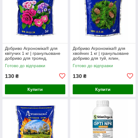
Добриво Агрономіка® для
Добриво Агрономіка® для
квітучих 1 кг | гранульоване
хвойних 1 кг | гранульоване
добриво для троянд,
добриво для туй, ялин,
декоративних чагарників та
сосен, ялівців та інших
Готово до відправки
Готово до відправки
квітучих рослин
хвойних рослин
130
130
₴
₴
Купити
Купити