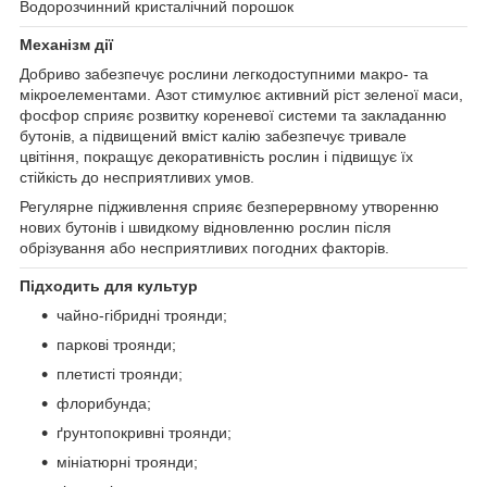
Водорозчинний кристалічний порошок
Механізм дії
Добриво забезпечує рослини легкодоступними макро- та
мікроелементами. Азот стимулює активний ріст зеленої маси,
фосфор сприяє розвитку кореневої системи та закладанню
бутонів, а підвищений вміст калію забезпечує тривале
цвітіння, покращує декоративність рослин і підвищує їх
стійкість до несприятливих умов.
Регулярне підживлення сприяє безперервному утворенню
нових бутонів і швидкому відновленню рослин після
обрізування або несприятливих погодних факторів.
Підходить для культур
чайно-гібридні троянди;
паркові троянди;
плетисті троянди;
флорибунда;
ґрунтопокривні троянди;
мініатюрні троянди;