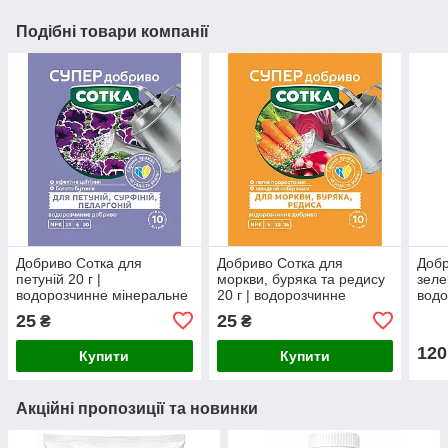
Подібні товари компанії
Добриво Сотка для
Добриво Сотка для
Добр
петуній 20 г |
моркви, буряка та редису
зеле
водорозчинне мінеральне
20 г | водорозчинне
водо
добриво NPK 19-6-20
мінеральне добриво NPK
для 
25
25
₴
₴
6-12-36
кімн
120
Купити
Купити
Акційні пропозиції та новинки