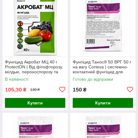
Фунгіцид Акробат МЦ 40 г
Фунгіцид Танос® 50 ВРГ 50 г
ProtectON | Від фітофторозу,
на вагу Corteva | системно-
мілдью, пероноспорозу та
контактний фунгіцид для
альтернаріозу
захисту рослин
В наявності
Готово до відправки
105,30
150
₴
₴
130 ₴
Купити
Купити