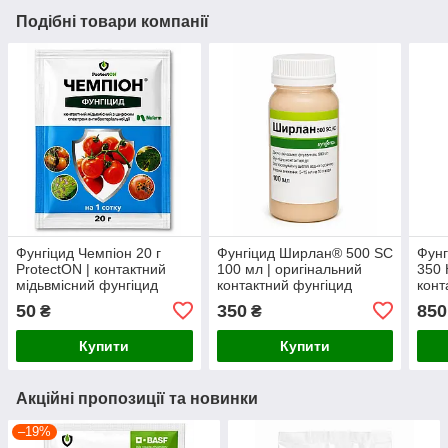
Подібні товари компанії
Фунгіцид Чемпіон 20 г
Фунгіцид Ширлан® 500 SC
Фунг
ProtectON | контактний
100 мл | оригінальний
350 
мідьвмісний фунгіцид
контактний фунгіцид
конт
проти фітофторозу,
проти фітофторозу,
фунг
50
350
850
₴
₴
мілдью, парші та
альтернаріозу та
мілд
бактеріозів
пероноспорозу
бакт
Купити
Купити
Акційні пропозиції та новинки
–19%