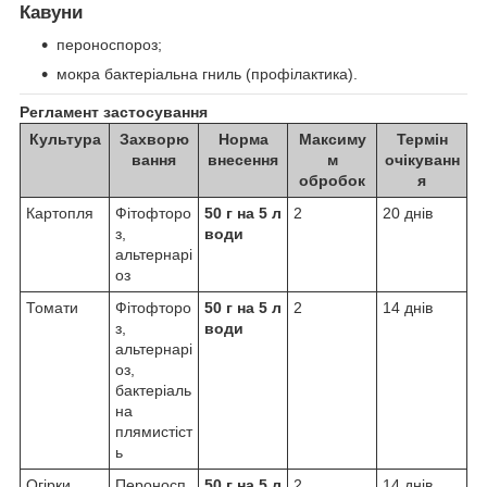
Кавуни
пероноспороз;
мокра бактеріальна гниль (профілактика).
Регламент застосування
Культура
Захворю
Норма
Максиму
Термін
вання
внесення
м
очікуванн
обробок
я
Картопля
Фітофторо
50 г на 5 л
2
20 днів
з,
води
альтернарі
оз
Томати
Фітофторо
50 г на 5 л
2
14 днів
з,
води
альтернарі
оз,
бактеріаль
на
плямистіст
ь
Огірки
Пероносп
50 г на 5 л
2
14 днів