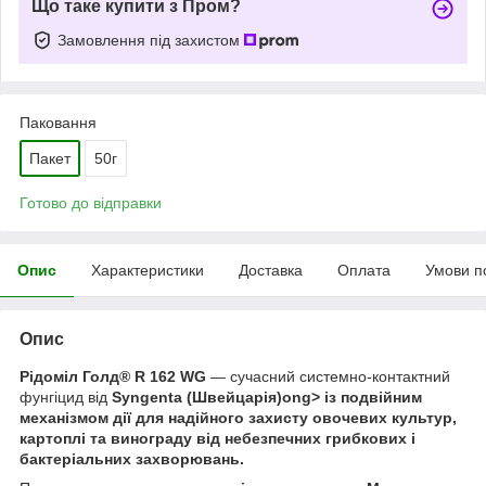
Що таке купити з Пром?
Замовлення під захистом
Паковання
Пакет
50г
Готово до відправки
Опис
Характеристики
Доставка
Оплата
Умови п
Опис
Рідоміл Голд® R 162 WG
— сучасний системно-контактний
фунгіцид від
Syngenta (Швейцарія)ong> із подвійним
механізмом дії для надійного захисту овочевих культур,
картоплі та винограду від небезпечних грибкових і
бактеріальних захворювань.