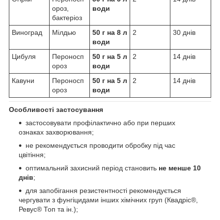
ороз,
води
бактеріоз
Виноград
Мілдью
50 г на 8 л
2
30 днів
води
Цибуля
Пероносп
50 г на 5 л
2
14 днів
ороз
води
Кавуни
Пероносп
50 г на 5 л
2
14 днів
ороз
води
Особливості застосування
застосовувати профілактично або при перших
ознаках захворювання;
не рекомендується проводити обробку під час
цвітіння;
оптимальний захисний період становить
не менше 10
днів
;
для запобігання резистентності рекомендується
чергувати з фунгіцидами інших хімічних груп (Квадріс®,
Ревус® Топ та ін.);