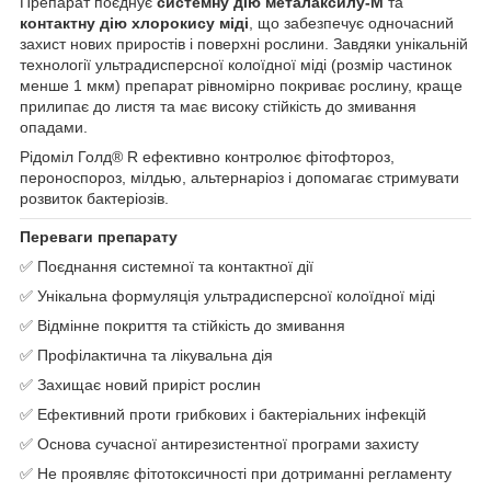
Препарат поєднує
системну дію металаксилу-М
та
контактну дію хлорокису міді
, що забезпечує одночасний
захист нових приростів і поверхні рослини. Завдяки унікальній
технології ультрадисперсної колоїдної міді (розмір частинок
менше 1 мкм) препарат рівномірно покриває рослину, краще
прилипає до листя та має високу стійкість до змивання
опадами.
Рідоміл Голд® R ефективно контролює фітофтороз,
пероноспороз, мілдью, альтернаріоз і допомагає стримувати
розвиток бактеріозів.
Переваги препарату
✅ Поєднання системної та контактної дії
✅ Унікальна формуляція ультрадисперсної колоїдної міді
✅ Відмінне покриття та стійкість до змивання
✅ Профілактична та лікувальна дія
✅ Захищає новий приріст рослин
✅ Ефективний проти грибкових і бактеріальних інфекцій
✅ Основа сучасної антирезистентної програми захисту
✅ Не проявляє фітотоксичності при дотриманні регламенту