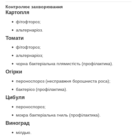
Контролює захворювання
Картопля
фітофтороз;
альтернаріоз.
Томати
фітофтороз;
альтернаріоз;
чорна бактеріальна плямистість (профілактика).
Огірки
пероноспороз (несправжня борошниста роса);
бактеріоз (профілактика).
Цибуля
пероноспороз;
мокра бактеріальна гниль (профілактика).
Виноград
мілдью.