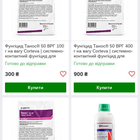
Фунгіцид Танос® 50 ВРГ 100
Фунгіцид Танос® 50 ВРГ 400
г на вагу Corteva | системно-
г на вагу Corteva | системно-
контактний фунгіцид для
контактний фунгіцид для
захисту картоплі, томатів та
захисту картоплі, томатів,
Готово до відправки
Готово до відправки
овочевих культур
винограду та овочевих
300
900
₴
₴
Купити
Купити