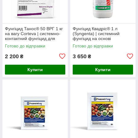
Фунгіцид Танос® 50 ВРГ 1 кг
Фунгіцид Квадріс® 1 л
на вагу Corteva | системно-
(Syngenta) | системний
контактний фунгіцид для
фунгіцид на основі
захисту картоплі, томатів,
азоксистробіну 200 г/л
Готово до відправки
Готово до відправки
винограду та овочевих
2 200
3 650
₴
₴
Купити
Купити