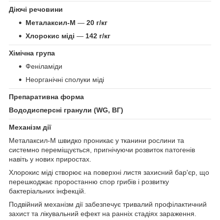
Діючі речовини
Металаксил-М
—
20 г/кг
Хлорокис міді
—
142 г/кг
Хімічна група
Феніламіди
Неорганічні сполуки міді
Препаративна форма
Вододисперсні гранули (WG, ВГ)
Механізм дії
Металаксил-М швидко проникає у тканини рослини та
системно переміщується, пригнічуючи розвиток патогенів
навіть у нових приростах.
Хлорокис міді створює на поверхні листя захисний бар'єр, що
перешкоджає проростанню спор грибів і розвитку
бактеріальних інфекцій.
Подвійний механізм дії забезпечує тривалий профілактичний
захист та лікувальний ефект на ранніх стадіях зараження.