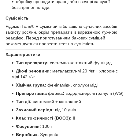
обробку проводити вранці або ввечері за сухої
безвітряної погоди.
Сумісність
Рідоміл Голд® R сумісний із більшістю сучасних засобів
захисту рослин, окрім препаратів із вираженою лужною
реакцією. Перед приготуванням бакових сумішей
рекомендується провести тест на сумісність.
Характеристики
Тип препарату:
системно-контактний фунгіцид
Діючі речовини:
металаксил-М 20 г/кг + хлорокис
міді 142 г/кг
Хімічна група:
феніламіди, сполуки міді
Препаративна форма:
вододисперсні гранули (WG)
Тип дії:
системний + контактний
Захисний період:
від 10 днів
Клас токсичності (ВООЗ):
II
Фасування:
100 г
Виробник:
Syngenta