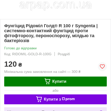
Фунгіцид Рідоміл Голд® R 100 г Syngenta |
системно-контактний фунгіцид проти
фітофторозу, пероноспорозу, мілдью та
бактеріозів
Готово до відправки
Код: RIDOMIL-GOLD-R-100G
Роздріб
120
₴
Мінімальна сума замовлення на сайті — 300 ₴
Купити
або
Купити з