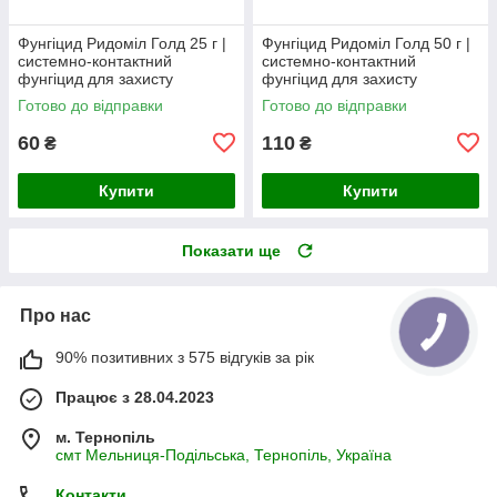
Фунгіцид Ридоміл Голд 25 г |
Фунгіцид Ридоміл Голд 50 г |
системно-контактний
системно-контактний
фунгіцид для захисту
фунгіцид для захисту
картоплі, томатів, огірків та
картоплі, томатів, огірків та
Готово до відправки
Готово до відправки
винограду
винограду
60
110
₴
₴
Купити
Купити
Показати ще
Про нас
90% позитивних з 575 відгуків за рік
Працює з 28.04.2023
м. Тернопіль
смт Мельниця-Подільська, Тернопіль, Україна
Контакти