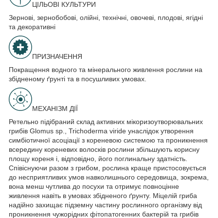
ЦІЛЬОВІ КУЛЬТУРИ
Зернові, зернобобові, олійні, технічні, овочеві, плодові, ягідні
та декоративні
ПРИЗНАЧЕННЯ
Покращення водного та мінерального живлення рослини на
збідненому ґрунті та в посушливих умовах.
МЕХАНІЗМ ДІЇ
Ретельно підібраний склад активних мікоризоутворювальних
грибів Glomus sp., Triсhoderma viride унаслідок утворення
симбіотичної асоціації з кореневою системою та проникнення
всередину кореневих волосків рослини збільшують корисну
площу кореня і, відповідно, його поглинальну здатність.
Співіснуючи разом з грибом, рослина краще пристосовується
до несприятливих умов навколишнього середовища, зокрема,
вона менш чутлива до посухи та отримує повноцінне
живлення навіть в умовах збідненого ґрунту. Міцелій гриба
надійно захищає підземну частину рослинного організму від
проникнення чужорідних фітопатогенних бактерій та грибів