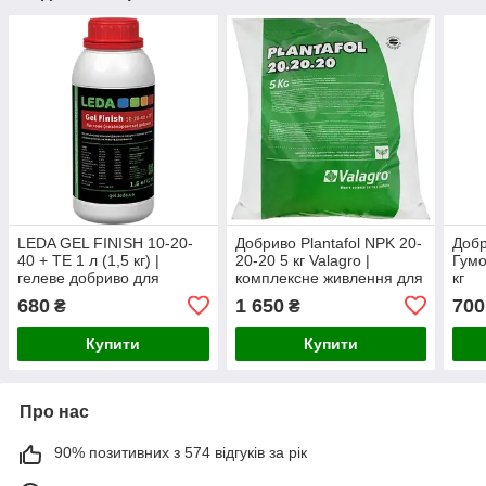
LEDA GEL FINISH 10-20-
Добриво Plantafol NPK 20-
Добр
40 + TE 1 л (1,5 кг) |
20-20 5 кг Valagro |
Гумо
гелеве добриво для
комплексне живлення для
кг
дозрівання плодів,
росту та розвитку рослин
680
1 650
700
₴
₴
підвищення врожайності
та якості продукції
Купити
Купити
Про нас
90% позитивних з 574 відгуків за рік