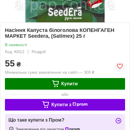
Насіння Капуста білоголова КОПЕНГАГЕН
МАРКЕТ Seedera, (Satimex) 25 г
В наявності
Код: KN12
Роздріб
55
₴
Мінімальна сума замовлення на сайті — 300 ₴
Купити
або
Купити з
Що таке купити з Пром?
Замовлення під захистом