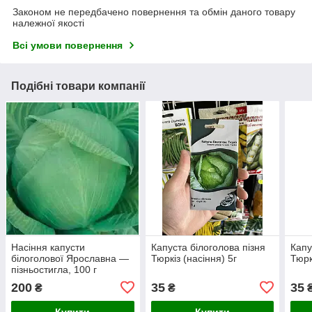
Законом не передбачено повернення та обмін даного товару
належної якості
Всі умови повернення
Подібні товари компанії
Насіння капусти
Капуста білоголова пізня
Капу
білоголової Ярославна —
Тюркіз (насіння) 5г
Тюрк
пізньостигла, 100 г
200
35
35
₴
₴
Купити
Купити