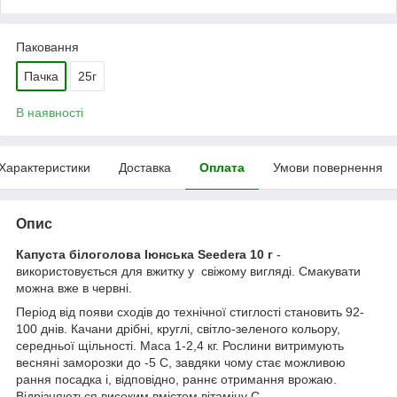
Паковання
Пачка
25г
В наявності
Характеристики
Доставка
Оплата
Умови повернення
Опис
Капуста білоголова Іюнська Seedera 10 г
-
використовується для вжитку у свіжому вигляді. Смакувати
можна вже в червні.
Період від появи сходів до технічної стиглості становить 92-
100 днів. Качани дрібні, круглі, світло-зеленого кольору,
середньої щільності. Маса 1-2,4 кг. Рослини витримують
весняні заморозки до -5 С, завдяки чому стає можливою
рання посадка і, відповідно, раннє отримання врожаю.
Відрізняються високим вмістом вітаміну С.