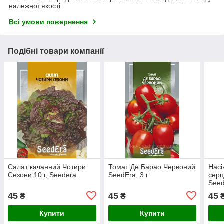
належної якості
Всі умови повернення
Подібні товари компанії
Салат качанний Чотири
Томат Де Барао Червоний
Насі
Сезони 10 г, Seedera
SeedEra, 3 г
серц
See
45
45
45
₴
₴
Купити
Купити