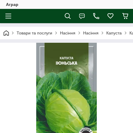
Аграр
Товари та послуги
Насіння
Насіння
Капуста
К