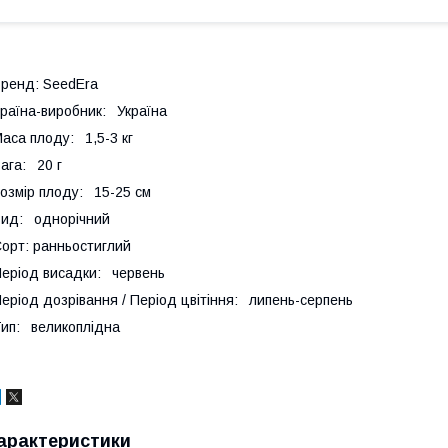
ренд: SeedEra
раїна-виробник: Україна
аса плоду: 1,5-3 кг
ага: 20 г
озмір плоду: 15-25 см
ид: однорічний
орт: ранньостиглий
еріод висадки: червень
еріод дозрівання / Період цвітіння: липень-серпень
ип: великоплідна
арактеристики