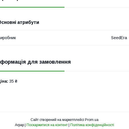
Основні атрибути
иробник
SeedEra
нформація для замовлення
іна:
35 ₴
Сайт створений на маркетплейсі
Prom.ua
Аграр |
Поскаржитися на контент
|
Політика конфіденційності