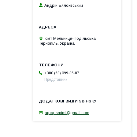
Андрій Бялоквський
смт Мельниця-Подільська,
Тернопіль, Україна
+380 (68) 099-85-87
Представник
arpapsmtml@gmail.com