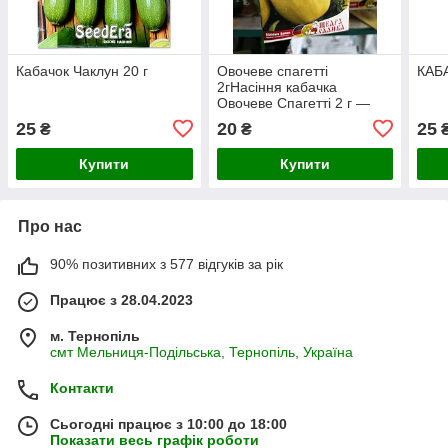
Кабачок Чаклун 20 г
Овочеве спагетті
КАБ
2гНасіння кабачка
Овочеве Спагетті 2 г —
середньостиглий сорт
25
20
25
₴
₴
Купити
Купити
Про нас
90% позитивних з 577 відгуків за рік
Працює з 28.04.2023
м. Тернопіль
смт Мельниця-Подільська, Тернопіль, Україна
Контакти
Сьогодні працює з 10:00 до 18:00
Показати весь графік роботи