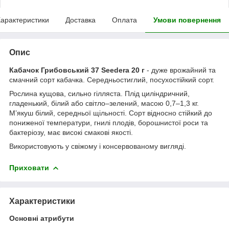
арактеристики
Доставка
Оплата
Умови повернення
Опис
Кабачок Грибовський 37 Seedera 20 г
- дуже врожайний та
смачний сорт кабачка. Середньостиглий, посухостійкий сорт.
Рослина кущова, сильно гілляста. Плід циліндричний,
гладенький, білий або світло–зелений, масою 0,7–1,3 кг.
М’якуш білий, середньої щільності. Сорт відносно стійкий до
пониженої температури, гнилі плодів, борошнистої роси та
бактеріозу, має високі смакові якості.
Використовують у свіжому і консервованому вигляді.
Приховати
Характеристики
Основні атрибути