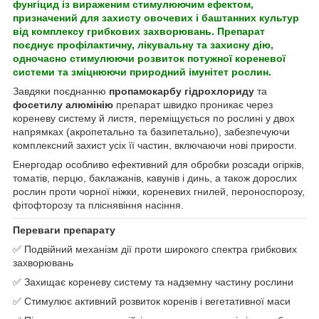
фунгіцид із вираженим стимулюючим ефектом,
призначений для захисту овочевих і баштанних культур
від комплексу грибкових захворювань. Препарат
поєднує профілактичну, лікувальну та захисну дію,
одночасно стимулюючи розвиток потужної кореневої
системи та зміцнюючи природний імунітет рослин.
Завдяки поєднанню
пропамокарбу гідрохлориду
та
фосетилу алюмінію
препарат швидко проникає через
кореневу систему й листя, переміщується по рослині у двох
напрямках (акропетально та базипетально), забезпечуючи
комплексний захист усіх її частин, включаючи нові прирости.
Енергодар особливо ефективний для обробки розсади огірків,
томатів, перцю, баклажанів, кавунів і динь, а також дорослих
рослин проти чорної ніжки, кореневих гнилей, пероноспорозу,
фітофторозу та пліснявіння насіння.
Переваги препарату
✅ Подвійний механізм дії проти широкого спектра грибкових
захворювань
✅ Захищає кореневу систему та надземну частину рослини
✅ Стимулює активний розвиток коренів і вегетативної маси