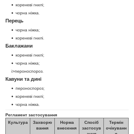
кореневі гнилі;
чорна ніжка.
Перець
чорна ніжка;
кореневі гнилі.
Баклажани
кореневі гнилі;
чорна ніжка;
i>пероноспороз.
Кавуни та дині
пероноспороз;
кореневі гнилі;
чорна ніжка.
Регламент застосування
Культура
Захворю
Норма
Спосіб
Термін
вання
внесення
застосув
очікуванн
ання
я