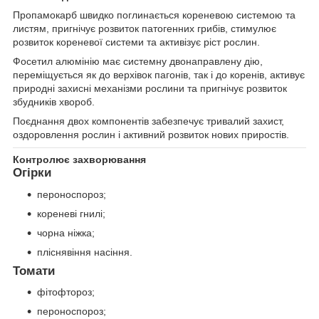
Пропамокарб швидко поглинається кореневою системою та
листям, пригнічує розвиток патогенних грибів, стимулює
розвиток кореневої системи та активізує ріст рослин.
Фосетил алюмінію має системну двонаправлену дію,
переміщується як до верхівок пагонів, так і до коренів, активує
природні захисні механізми рослини та пригнічує розвиток
збудників хвороб.
Поєднання двох компонентів забезпечує тривалий захист,
оздоровлення рослин і активний розвиток нових приростів.
Контролює захворювання
Огірки
пероноспороз;
кореневі гнилі;
чорна ніжка;
пліснявіння насіння.
Томати
фітофтороз;
пероноспороз;