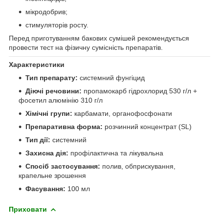
мікродобрив;
стимуляторів росту.
Перед приготуванням бакових сумішей рекомендується
провести тест на фізичну сумісність препаратів.
Характеристики
Тип препарату:
системний фунгіцид
Діючі речовини:
пропамокарб гідрохлорид 530 г/л +
фосетил алюмінію 310 г/л
Хімічні групи:
карбамати, органофосфонати
Препаративна форма:
розчинний концентрат (SL)
Тип дії:
системний
Захисна дія:
профілактична та лікувальна
Спосіб застосування:
полив, обприскування,
крапельне зрошення
Фасування:
100 мл
Приховати