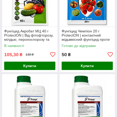
Фунгіцид Акробат МЦ 40 г
Фунгіцид Чемпіон 20 г
ProtectON | Від фітофторозу,
ProtectON | контактний
мілдью, пероноспорозу та
мідьвмісний фунгіцид проти
альтернаріозу
фітофторозу, мілдью, парші
В наявності
Готово до відправки
та бактеріозів
105,30
50
₴
₴
130 ₴
Купити
Купити