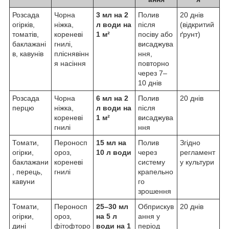
Розсада
Чорна
3 мл на 2
Полив
20 днів
огірків,
ніжка,
л води на
після
(відкритий
томатів,
кореневі
1 м²
посіву або
ґрунт)
баклажані
гнилі,
висаджува
в, кавунів
пліснявінн
ння,
я насіння
повторно
через 7–
10 днів
Розсада
Чорна
6 мл на 2
Полив
20 днів
перцю
ніжка,
л води на
після
кореневі
1 м²
висаджува
гнилі
ння
Томати,
Пероносп
15 мл на
Полив
Згідно
огірки,
ороз,
10 л води
через
регламент
баклажани
кореневі
систему
у культури
, перець,
гнилі
крапельно
кавуни
го
зрошення
Томати,
Пероносп
25–30 мл
Обприскув
20 днів
огірки,
ороз,
на 5 л
ання у
дині
фітофторо
води на 1
період