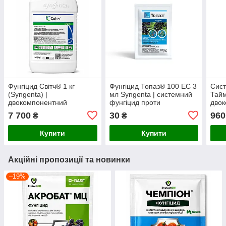
Фунгіцид Світч® 1 кг
Фунгіцид Топаз® 100 EC 3
Сист
(Syngenta) |
мл Syngenta | системний
Тайм
двокомпонентний
фунгіцид проти
дво
контактно-системний
борошнистої роси, оїдіуму
фунг
7 700
30
960
₴
₴
фунгіцид проти гнилей та
та плодових гнилей
коре
комплексу грибкових
гнил
Купити
Купити
хвороб
Акційні пропозиції та новинки
–19%