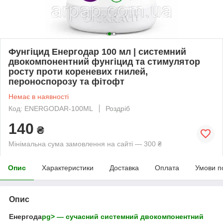
Фунгіцид Енергодар 100 мл | системний
двокомпонентний фунгіцид та стимулятор
росту проти кореневих гнилей,
пероноспорозу та фітофт
Немає в наявності
Код: ENERGODAR-100ML
Роздріб
140
₴
Мінімальна сума замовлення на сайті — 300 ₴
Опис
Характеристики
Доставка
Оплата
Умови п
Опис
Енергода
рg> — сучасний системний двокомпонентний