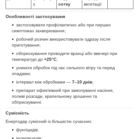
з
сотку
вегетації
Особливості застосування
застосовувати профілактично або при перших
симптомах захворювання;
робочий розчин використовувати одразу після
приготування;
обприскування проводити вранці або ввечері при
температурі до
+25°C
;
уникати обробок під час сильного вітру та перед
опадами;
інтервал між обробками —
7–10 днів
;
препарат ефективний при замочуванні насіння,
поливі розсади, крапельному зрошенні та
обприскуванні.
Сумісність
Енергодар сумісний із більшістю сучасних:
фунгіцидів;
інсектицидів;