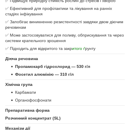
✅ Підвищує природну стійкість рослин до стресів і хвороб
✅ Ефективний для профілактики та лікування на ранніх
стадіях інфікування
✅ Запобігає виникненню резистентності завдяки двом діючим
речовинам
✅ Може застосовуватися для поливу, обприскування та через
системи крапельного зрошення
✅ Підходить для відкритого та закр
итого ґ
рунту
Діюча речовина
Пропамокарб гідрохлорид — 530 г/л
Фосетил алюмінію — 310 г/л
Хімічна група
Карбамати
Органофосфонати
Препаративна форма
Розчинний концентрат (SL)
Механізм дії