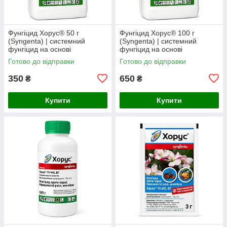
Фунгіцид Хорус® 50 г
Фунгіцид Хорус® 100 г
(Syngenta) | системний
(Syngenta) | системний
фунгіцид на основі
фунгіцид на основі
ципродинілу 750 г/кг (на
ципродинілу 750 г/кг (на
Готово до відправки
Готово до відправки
розсип)
розсип)
350
650
₴
₴
Купити
Купити