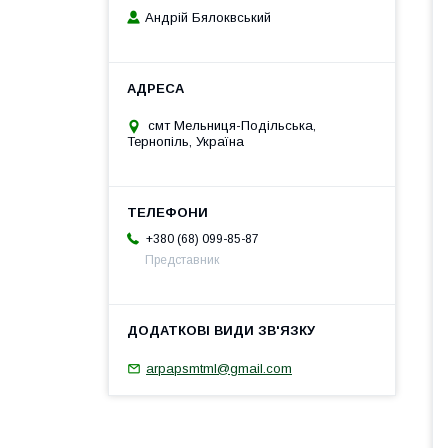
Андрій Бялоквський
смт Мельниця-Подільська,
Тернопіль, Україна
+380 (68) 099-85-87
Представник
arpapsmtml@gmail.com