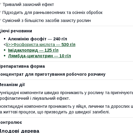
 Тривалий захисний ефект
 Підходить для ранньовесняних та осінніх обробок
 Сумісний з більшістю засобів захисту рослин
Діючі речовини
Алюмінію фосфіт
—
240 г/л
<
li>>Фосфориста кислота —
530 г/л
Імідаклоприд
—
125 г/л
Лямбда-цигалотрин
—
10 г/л
Препаративна форма
Концентрат для приготування робочого розчину
еханізм дії
унгіцидні компоненти швидко проникають у рослину та пригнічують
рофілактичний і лікувальний ефект.
нсектицидні компоненти проникають у яйця, личинки та дорослих ш
а життєві процеси, що призводить до швидкої загибелі.
Контролює
Плодові дерева