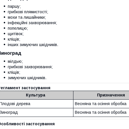
паршу;
грибкові плямистості;
мохи та лишайники;
інфекційні захворювання;
попелицю;
щитівок;
кліщів;
інших зимуючих шкідників.
Виноград
мілдью;
грибкові захворювання;
кліщів;
зимуючих шкідників.
Регламент застосування
Культура
Призначення
Плодові дерева
Весняна та осіння обробка
Виноград
Весняна та осіння обробка
Особливості застосування