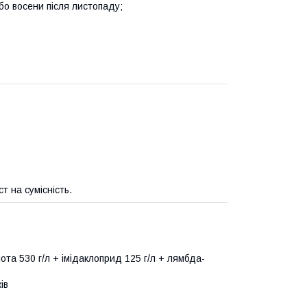
о восени після листопаду;
 на сумісність.
та 530 г/л + імідаклоприд 125 г/л + лямбда-
ів