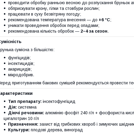
проводити обробку ранньою весною до розпускання бруньок аб
обприскувати крону, гілки та стовбури рослин;
працювати в суху безвітряну погоду;
рекомендована температура внесення — до
+6 °С
;
уникати проведення обробок перед опадами;
рекомендована кількість обробок —
2–4 за сезон
.
умісність
рунька сумісна з більшістю:
фунгіцидів;
інсектицидів;
акарицидів;
мікродобрив.
еред приготуванням бакових сумішей рекомендується провести тест
Характеристики
Тип препарату:
інсектофунгіцид
Дія:
системна
Діючі речовини:
алюмінію фосфіт 240 г/л + фосфориста кисло
цигалотрин 10 г/л
Призначення:
захист від грибкових хвороб і зимуючих шкідник
Культури:
плодові дерева, виноград