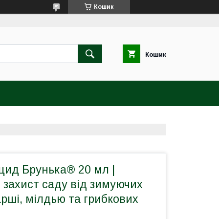
Кошик
Кошик
цид Брунька® 20 мл |
 захист саду від зимуючих
арші, мілдью та грибкових