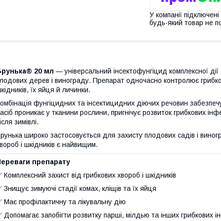
У компанії підключені
будь-який товар не п
Брунька® 20 мл
— універсальний інсектофунгіцид комплексної дії 
лодових дерев і винограду. Препарат одночасно контролює грибко
кідників, їх яйця й личинки.
омбінація фунгіцидних та інсектицидних діючих речовин забезпечу
асіб проникає у тканини рослини, пригнічує розвиток грибкових інф
ісля зимівлі.
рунька широко застосовується для захисту плодових садів і виногр
вороб і шкідників є найвищим.
Переваги препарату
 Комплексний захист від грибкових хвороб і шкідників
 Знищує зимуючі стадії комах, кліщів та їх яйця
 Має профілактичну та лікувальну дію
 Допомагає запобігти розвитку парші, мілдью та інших грибкових і