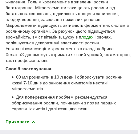
живлення. Роль мікроелементів в живленні рослин
багатогранна. Мікроелементи захищають рослини від
багатьох захворювань, підсилюють процеси запилення,
плодоутворення, засвоєння поживних речовин.
Мікроелементи підвищують активність ферментних систем в
рослинному організмі. За рахунок цього підвищується
врожайність, вміст вітамінів, цукру в п
лодах і
овочах,
поліпшуються декоративні властивості рослин.
Унікальні композиції мікроелементів в складі добрива
Хелатін® допоможуть отримати якісний урожай, як аматорові,
так і професіоналові.
Спосіб застосування:
60 мл розчинити в 10 л води і обприскувати рослини
кожні 7-10 днів до зникнення симптомів нестачі
мікроелементів.
Для попередження проблем рекомендується
обприскування рослин, починаючи з появи перших
справжніх листів і далі кожні два тижні.
Приховати