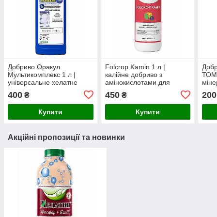
Добриво Оракул
Folcrop Kamin 1 л |
Доб
Мультикомплекс 1 л |
калійне добриво з
ТОМА
універсальне хелатне
амінокислотами для
міне
мікродобриво NPK 18.4-
наливу, дозрівання та
тома
400
450
200
₴
₴
6.6-4.4 для всіх
покращення якості плодів
бакл
сільськогосподарських
Купити
Купити
культур
Акційні пропозиції та новинки