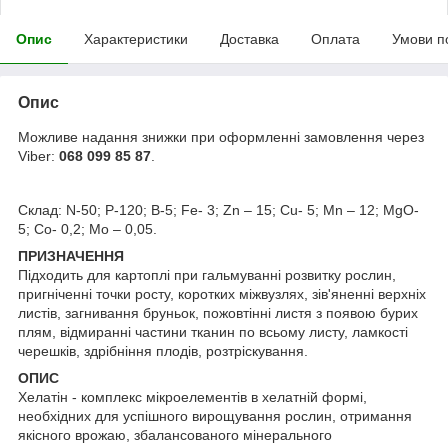
Опис
Характеристики
Доставка
Оплата
Умови п
Опис
Можливе надання знижки при оформленні замовлення через
Viber:
068 099 85 87
.
Склад: N-50; P-120; B-5; Fe- 3; Zn – 15; Cu- 5; Mn – 12; MgO-
5; Co- 0,2; Mo – 0,05.
ПРИЗНАЧЕННЯ
Підходить для картоплі при гальмуванні розвитку рослин,
пригніченні точки росту, коротких міжвузлях, зів'яненні верхніх
листів, загнивання бруньок, пожовтінні листя з появою бурих
плям, відмиранні частини тканин по всьому листу, ламкості
черешків, здрібніння плодів, розтріскування.
ОПИС
Хелатін - комплекс мікроелементів в хелатній формі,
необхідних для успішного вирощування рослин, отримання
якісного врожаю, збалансованого мінерального