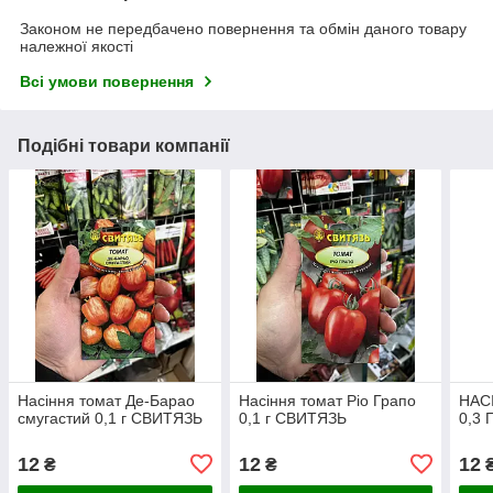
Законом не передбачено повернення та обмін даного товару
належної якості
Всі умови повернення
Подібні товари компанії
Насіння томат Де-Барао
Насіння томат Ріо Грапо
НАС
смугастий 0,1 г СВИТЯЗЬ
0,1 г СВИТЯЗЬ
0,3 
12
12
12
₴
₴