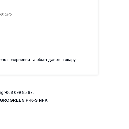
од:
GR5
ено повернення та обмін даного товару
ng>068 099 85 87.
КГ GROGREEN P-K-S NPK