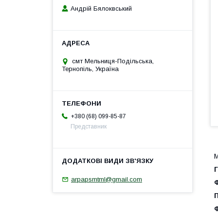
Андрій Бялоквський
смт Мельниця-Подільська,
Тернопіль, Україна
+380 (68) 099-85-87
Представник
М
arpapsmtml@gmail.com