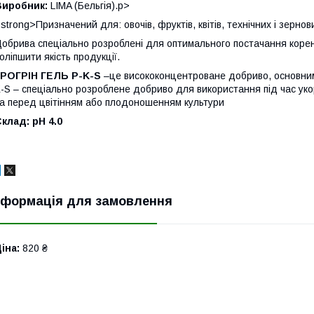
Виробник:
LIMA (Бельгія).p>
strong>Призначений для: овочів, фруктів, квітів, технічних і зернов
обрива спеціально розроблені для оптимального постачання корені
оліпшити якість продукції.
ГРОГРІН ГЕЛЬ P-K-S
–це висококонцентроване добриво, основними
-S – спеціально розроблене добриво для використання під час уко
а перед цвітінням або плодоношенням культури
Склад:
pH
4.0
нформація для замовлення
іна:
820 ₴