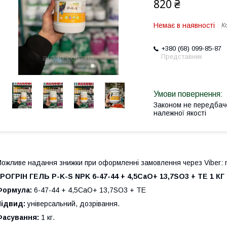
820 ₴
Немає в наявності
К
+380 (68) 099-85-87
Представник
Законом не передбач
належної якості
ожливе надання знижки при оформленні замовлення через Viber: 
ГРОГРІН ГЕЛЬ P-K-S NPK 6-47-44 + 4,5CaO+ 13,7SO3 + TE 1 
Формула:
6-47-44 + 4,5CaO+ 13,7SO3 + TE
Підвид:
універсальний, дозрівання.
Фасування:
1 кг.