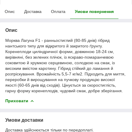
Опис
Доставка
Оплата
Умови повернення
Опис
Морква Лагуна F1 - ранньостиглий (80-85 днів) гібрид
нантського типу для відкритого й закритого ґрунту.
Коренеплоди циліндричної форми, довжиною 18-24 см,
вирівняні, без зелених плічок, із яскраво-помаранчевою
соковитою й хрумкою серцевиною, солодкою на смак, із
високим вмістом каротину. Гібрид стійкий до ламання й
розтріскування. Врожайність 5,5-7 кг/м
2
. Підходить для миття,
переробки й вирощування на пучкову продукцію високої
якості (60-65 днів від сходів). Цінується за скоростиглість,
гарну форму коренеплодів, чудовий смак, добре зберігання.
Приховати
Умови доставки
Доставка здійснюється тільки по передоплаті.