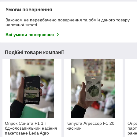
Умови повернення
Законом не передбачено повернення та обмін даного товару
належної якості
Всі умови повернення
Подібні товари компанії
Огірок Соната F1 1 г
Капуста Агрессор F1 20
Огір
бджолозапильний насіння
насінин
парт
пакетоване Leda Agro
ранн