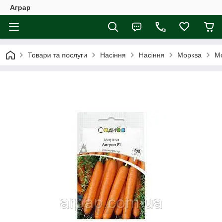
Аграр
Товари та послуги
Насіння
Насіння
Морква
Мо