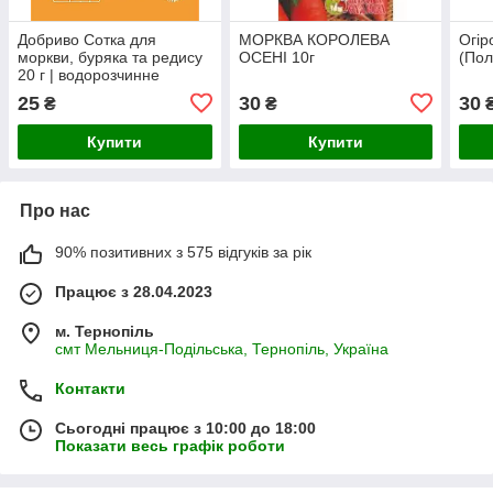
Добриво Сотка для
МОРКВА КОРОЛЕВА
Огір
моркви, буряка та редису
ОСЕНІ 10г
(По
20 г | водорозчинне
мінеральне добриво NPK
25
30
30
₴
₴
6-12-36
Купити
Купити
Про нас
90% позитивних з 575 відгуків за рік
Працює з 28.04.2023
м. Тернопіль
смт Мельниця-Подільська, Тернопіль, Україна
Контакти
Сьогодні працює з 10:00 до 18:00
Показати весь графік роботи