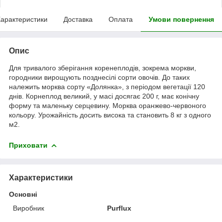
арактеристики
Доставка
Оплата
Умови повернення
Опис
Для тривалого зберігання коренеплодів, зокрема моркви,
городники вирощують позднесілі сорти овочів. До таких
належить морква сорту «Долянка», з періодом вегетації 120
днів. Корнеплод великий, у масі досягає 200 г, має конічну
форму та маленьку серцевину. Морква оранжево-червоного
кольору. Урожайність досить висока та становить 8 кг з одного
м
2
.
Приховати
Характеристики
Основні
Виробник
Purflux