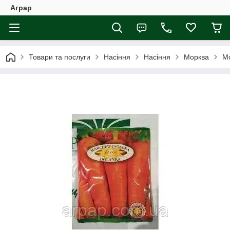
Аграр
Товари та послуги
Насіння
Насіння
Морква
Мо