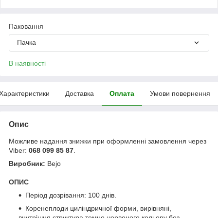
Паковання
Пачка
В наявності
Характеристики
Доставка
Оплата
Умови повернення
Опис
Можливе надання знижки при оформленні замовлення через
Viber:
068 099 85 87
.
Виробник:
Bejo
ОПИС
Період дозрівання: 100 днів.
Коренеплоди циліндричної форми, вирівняні,
внутрішня структура темно-червоного кольору без