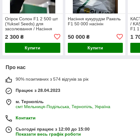
Огірок Солон F1 2 500 шт
Насіння кукурудзи Ракель
КАС
(Yuksel Seeds) для
F1 50 000 насінін
/ KA
засолювання / Насіння
F1 1
гібридних огірків для
Дете
2 300
50 000
1 7
₴
₴
консервації
Купити
Купити
Про нас
90% позитивних з 574 відгуків за рік
Працює з 28.04.2023
м. Тернопіль
смт Мельниця-Подільська, Тернопіль, Україна
Контакти
Сьогодні працює з 12:00 до 15:00
Показати весь графік роботи