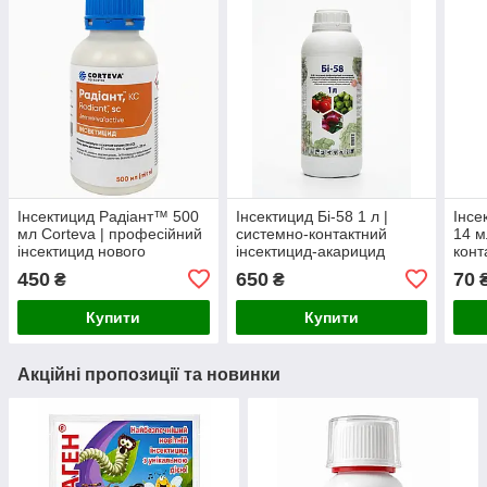
Інсектицид Радіант™ 500
Інсектицид Бі-58 1 л |
Інсе
мл Corteva | професійний
системно-контактний
14 м
інсектицид нового
інсектицид-акарицид
конт
покоління зі спінеторамом
широкого спектра дії
широ
450
650
70
₴
₴
проти широкого спектра
овоч
шкідників
поль
Купити
Купити
Акційні пропозиції та новинки