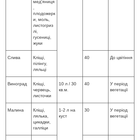
мед'яниця
,
плодожерк
и, моль,
листогриз
лі,
гусениці,
жуки
Слива
Кліщі,
40
До цвітіння
пілінгу,
ляльці
Виноград
Кліщі,
10 л / 30
40
У період
червець,
кв.м.
вегетації
листочки
Малина
Кліщі,
1-2 л на
30
У період
лялька,
куст
вегетації
цикадки,
галліци