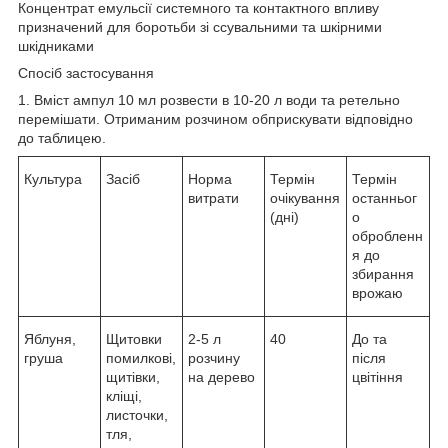
Концентрат емульсії системного та контактного впливу
призначений для боротьби зі ссувальними та шкірними
шкідниками
Спосіб застосування
1. Вміст ампул 10 мл розвести в 10-20 л води та ретельно
перемішати. Отриманим розчином обприскувати відповідно
до таблицею.
Культура
Засіб
Норма
Термін
Термін
витрати
очікування
останньог
(дні)
о
обробленн
я до
збирання
врожаю
Яблуня,
Щитовки
2-5 л
40
До та
груша
помилкові,
розчину
після
щитівки,
на дерево
цвітіння
кліщі,
листочки,
тля,