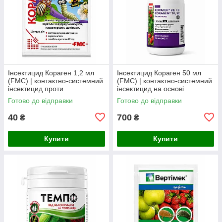
Інсектицид Кораген 1,2 мл
Інсектицид Кораген 50 мл
(FMC) | контактно-системний
(FMC) | контактно-системний
інсектицид проти
інсектицид на основі
колорадського жука,
хлорантраніліпролу проти
Готово до відправки
Готово до відправки
плодожерок, листовійок і
лускокрилих шкідників
совок
40
700
₴
₴
Купити
Купити