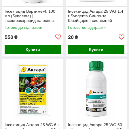
Інсектицид Вертимек® 100
Інсектицид Актара 25 WG 1,4
мл (Syngenta) |
г Syngenta Сингента
інсектоакарицид на основі
Швейцарія | системний
абамектину 18 г/л від кліщів,
інсектицид
Готово до відправки
Готово до відправки
трипсів та мінерів
550
20
₴
₴
Купити
Купити
Інсектицид Актара 25 WG 6 г
Інсектицид Актара 25 WG 60