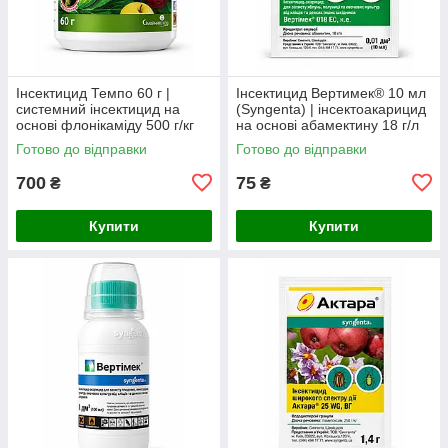
Інсектицид Темпо 60 г |
Інсектицид Вертимек® 10 мл
системний інсектицид на
(Syngenta) | інсектоакарицид
основі флонікаміду 500 г/кг
на основі абамектину 18 г/л
проти попелиці, білокрилки,
від кліщів, трипсів та мінерів
Готово до відправки
Готово до відправки
трипсів та щитівок
700
75
₴
₴
Купити
Купити