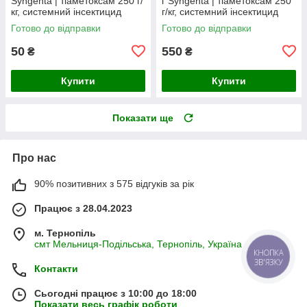
Syngenta | тіаметоксам 250 г/
г Syngenta | тіаметоксам 250
кг, системний інсектицид
г/кг, системний інсектицид
широкого спектра дії (пакет,
широкого спектра дії
Готово до відправки
Готово до відправки
Швейцарія)
(Швейцарія)
50
550
₴
₴
Купити
Купити
Показати ще
Про нас
90% позитивних з 575 відгуків за рік
Працює з 28.04.2023
м. Тернопіль
смт Мельниця-Подільська, Тернопіль, Україна
КНОПКА
ЗВ'ЯЗКУ
Контакти
Сьогодні працює з 10:00 до 18:00
Показати весь графік роботи