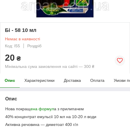
Бі - 58 10 мл
Немає в наявності
Код: I55
Роздріб
20
₴
Мінімальна сума замовлення на сайті — 300 ₴
Опис
Характеристики
Доставка
Оплата
Умови п
Опис
Нова покращ
ена формул
а з прилипачем
40% концентрат емульсії 10 мл на 10-20 л води
Активна речовина — диметоат 400 г/л