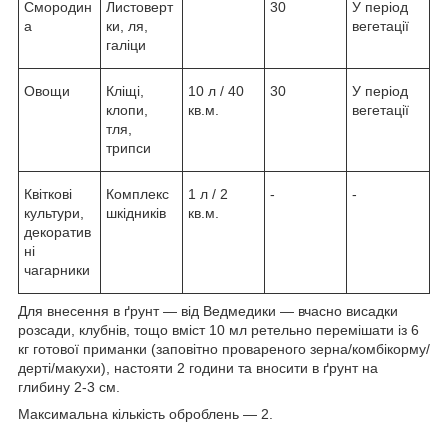
Смородин
Листоверт
30
У період
а
ки, ля,
вегетації
галіци
Овощи
Кліщі,
10 л / 40
30
У період
клопи,
кв.м.
вегетації
тля,
трипси
Квіткові
Комплекс
1 л / 2
-
-
культури,
шкідників
кв.м.
декоратив
ні
чагарники
Для внесення в ґрунт — від Ведмедики — вчасно висадки
розсади, клубнів, тощо вміст 10 мл ретельно перемішати із 6
кг готової приманки (заповітно провареного зерна/комбікорму/
дерті/макухи), настояти 2 години та вносити в ґрунт на
глибину 2-3 см.
Максимальна кількість оброблень — 2.