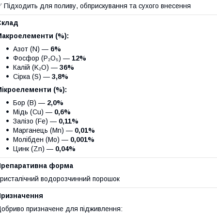
 Підходить для поливу, обприскування та сухого внесення
Склад
Макроелементи (%):
Азот (N) —
6%
Фосфор (P₂O₅) —
12%
Калій (K₂O) —
36%
Сірка (S) —
3,8%
Мікроелементи (%):
Бор (B) —
2,0%
Мідь (Cu) —
0,6%
Залізо (Fe) —
0,11%
Марганець (Mn) —
0,01%
Молібден (Mo) —
0,001%
Цинк (Zn) —
0,04%
Препаративна форма
ристалічний водорозчинний порошок
Призначення
обриво призначене для підживлення: