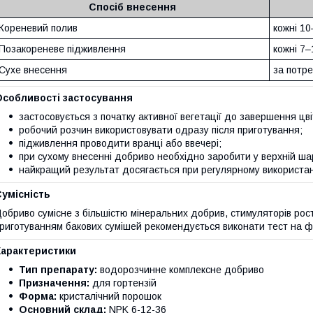
Спосіб внесення
Кореневий полив
кожні 10
Позакореневе підживлення
кожні 7–
Сухе внесення
за потр
Особливості застосування
застосовується з початку активної вегетації до завершення цві
робочий розчин використовувати одразу після приготування;
підживлення проводити вранці або ввечері;
при сухому внесенні добриво необхідно заробити у верхній ша
найкращий результат досягається при регулярному використан
умісність
обриво сумісне з більшістю мінеральних добрив, стимуляторів рос
риготуванням бакових сумішей рекомендується виконати тест на фіз
Характеристики
Тип препарату:
водорозчинне комплексне добриво
Призначення:
для гортензій
Форма:
кристалічний порошок
Основний склад:
NPK 6-12-36