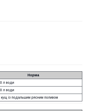
Норма
10 л води
10 л води
д кущ із подальшим рясним поливом