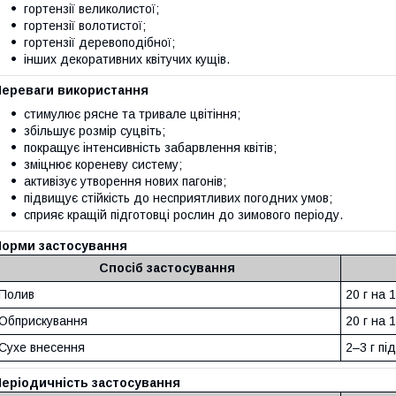
гортензії великолистої;
гортензії волотистої;
гортензії деревоподібної;
інших декоративних квітучих кущів.
Переваги використання
стимулює рясне та тривале цвітіння;
збільшує розмір суцвіть;
покращує інтенсивність забарвлення квітів;
зміцнює кореневу систему;
активізує утворення нових пагонів;
підвищує стійкість до несприятливих погодних умов;
сприяє кращій підготовці рослин до зимового періоду.
Норми застосування
Спосіб застосування
Полив
20 г на 
Обприскування
20 г на 
Сухе внесення
2–3 г пі
Періодичність застосування