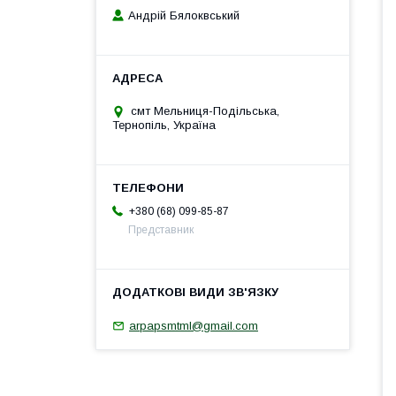
Андрій Бялоквський
смт Мельниця-Подільська,
Тернопіль, Україна
+380 (68) 099-85-87
Представник
arpapsmtml@gmail.com