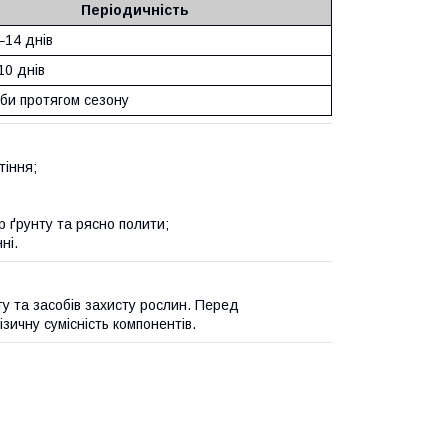
Періодичність
–14 днів
10 днів
еби протягом сезону
тіння;
р ґрунту та рясно полити;
ні.
ту та засобів захисту рослин. Перед
ичну сумісність компонентів.