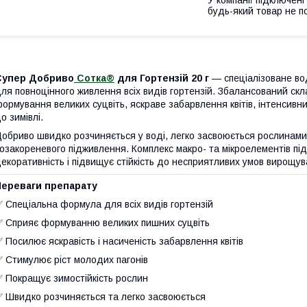
У компанії підключені
будь-який товар не п
Супер Добриво
Сотка®
для Гортензій 20 г
— спеціалізоване во
ля повноцінного живлення всіх видів гортензій. Збалансований скл
ормування великих суцвіть, яскраве забарвлення квітів, інтенсивний
о зимівлі.
обриво швидко розчиняється у воді, легко засвоюється рослинами 
озакореневого підживлення. Комплекс макро- та мікроелементів пі
екоративність і підвищує стійкість до несприятливих умов вирощув
Переваги препарату
 Спеціальна формула для всіх видів гортензій
 Сприяє формуванню великих пишних суцвіть
 Посилює яскравість і насиченість забарвлення квітів
 Стимулює ріст молодих пагонів
 Покращує зимостійкість рослин
 Швидко розчиняється та легко засвоюється