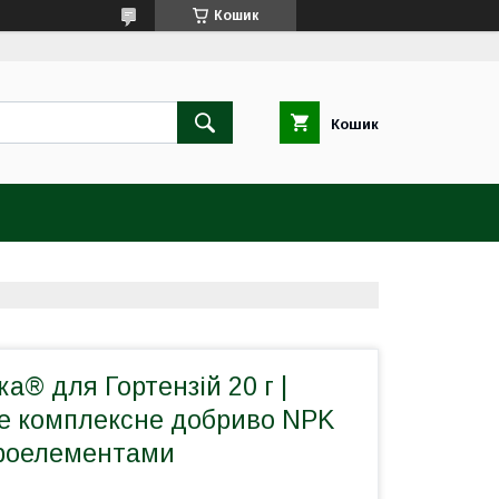
Кошик
Кошик
а® для Гортензій 20 г |
е комплексне добриво NPK
кроелементами