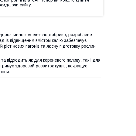
 електронні платежі. Тепер ви можете купити
окидаючи сайту.
дорозчинне комплексне добриво, розроблене
ад із підвищеним вмістом калію забезпечує
 ріст нових пагонів та якісну підготовку рослин
та підходить як для кореневого поливу, так і для
дтримує здоровий розвиток кущів, покращує
ання.