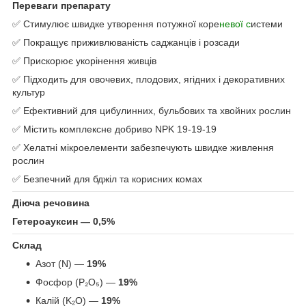
Переваги препарату
✅ Стимулює швидке утворення потужної коре
невої с
истеми
✅ Покращує приживлюваність саджанців і розсади
✅ Прискорює укорінення живців
✅ Підходить для овочевих, плодових, ягідних і декоративних
культур
✅ Ефективний для цибулинних, бульбових та хвойних рослин
✅ Містить комплексне добриво NPK 19-19-19
✅ Хелатні мікроелементи забезпечують швидке живлення
рослин
✅ Безпечний для бджіл та корисних комах
Діюча речовина
Гетероауксин — 0,5%
Склад
Азот (N) —
19%
Фосфор (P₂O₅) —
19%
Калій (K₂O) —
19%