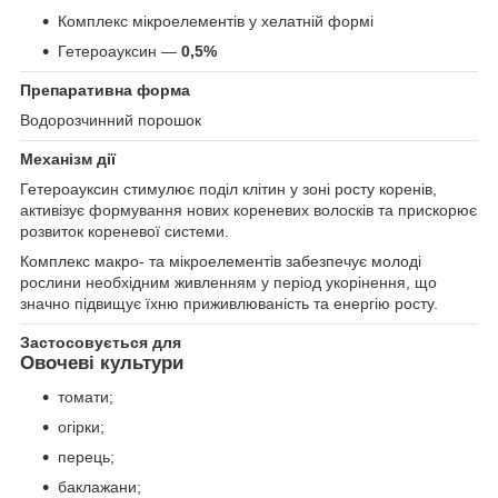
Комплекс мікроелементів у хелатній формі
Гетероауксин —
0,5%
Препаративна форма
Водорозчинний порошок
Механізм дії
Гетероауксин стимулює поділ клітин у зоні росту коренів,
активізує формування нових кореневих волосків та прискорює
розвиток кореневої системи.
Комплекс макро- та мікроелементів забезпечує молоді
рослини необхідним живленням у період укорінення, що
значно підвищує їхню приживлюваність та енергію росту.
Застосовується для
Овочеві культури
томати;
огірки;
перець;
баклажани;