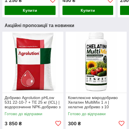
1 250
450
250
₴
₴
каністри)
та х
мікр
Купити
Купити
стар
Акційні пропозиції та новинки
Добриво Agrolution pHLow
Комплексне мікродобриво
531 22-10-7 + TE 25 кг (ICL) |
Хелатин MultiMix 1 л |
водорозчинне NPK-добриво з
хелатне добриво з 10
мікроелементами для
мікроелементами для
Готово до відправки
Готово до відправки
фертигації та інтенсивного
позакореневого підживлення
3 850
300
₴
₴