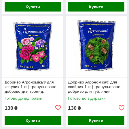
Купити
Купити
Добриво Агрономіка® для
Добриво Агрономіка® для
квітучих 1 кг | гранульоване
хвойних 1 кг | гранульоване
добриво для троянд,
добриво для туй, ялин,
декоративних чагарників та
сосен, ялівців та інших
Готово до відправки
Готово до відправки
квітучих рослин
хвойних рослин
130
130
₴
₴
Купити
Купити