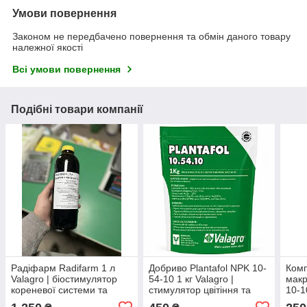
Умови повернення
Законом не передбачено повернення та обмін даного товару
належної якості
Всі умови повернення
Подібні товари компанії
Радіфарм Radifarm 1 л
Добриво Plantafol NPK 10-
Ком
Valagro | біостимулятор
54-10 1 кг Valagro |
макр
кореневої системи та
стимулятор цвітіння та
10-1
укорінювач (розлив з 10 л
формування зав’язі
NPK-