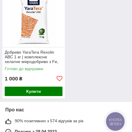
Добриво YaraTera Rexolin
ABC 1 кг | комплексне
хелатне мікродобриво з Fe,
Mn, Zn, Cu, Mg, B та Mo
Готово до відправки
1 000
₴
Купити
Про нас
90% позитивних з 574 відгуків за рік
КНОПКА
ЗВ'ЯЗКУ
Працює з 28.04.2023