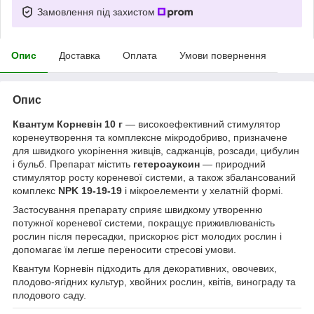
Замовлення під захистом
Опис
Доставка
Оплата
Умови повернення
Опис
Квантум Корневін 10 г
— високоефективний стимулятор
коренеутворення та комплексне мікродобриво, призначене
для швидкого укорінення живців, саджанців, розсади, цибулин
і бульб. Препарат містить
гетероауксин
— природний
стимулятор росту кореневої системи, а також збалансований
комплекс
NPK 19-19-19
і мікроелементи у хелатній формі.
Застосування препарату сприяє швидкому утворенню
потужної кореневої системи, покращує приживлюваність
рослин після пересадки, прискорює ріст молодих рослин і
допомагає їм легше переносити стресові умови.
Квантум Корневін підходить для декоративних, овочевих,
плодово-ягідних культур, хвойних рослин, квітів, винограду та
плодового саду.