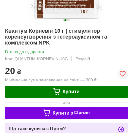
Квантум Корневін 10 г | стимулятор
коренеутворення з гетероауксином та
комплексом NPK
Готово до відправки
Код: QUANTUM-KORNEVIN-10G
Роздріб
20
₴
Мінімальна сума замовлення на сайті — 300 ₴
Купити
або
Купити з
Що таке купити з Пром?