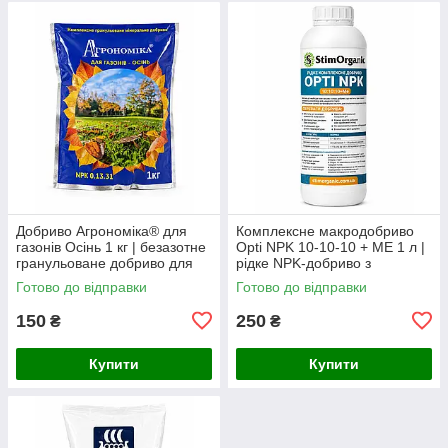
Добриво Агрономіка® для
Комплексне макродобриво
газонів Осінь 1 кг | безазотне
Opti NPK 10-10-10 + ME 1 л |
гранульоване добриво для
рідке NPK-добриво з
підготовки газону
фосфітами та хелатними
Готово до відправки
Готово до відправки
мікроелементами для
стартового жив
150
250
₴
₴
Купити
Купити