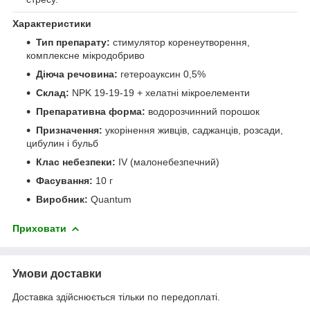
Характеристики
Тип препарату:
стимулятор коренеутворення,
комплексне мікродобриво
Діюча речовина:
гетероауксин 0,5%
Склад:
NPK 19-19-19 + хелатні мікроелементи
Препаративна форма:
водорозчинний порошок
Призначення:
укорінення живців, саджанців, розсади,
цибулин і бульб
Клас небезпеки:
IV (малонебезпечний)
Фасування:
10 г
Виробник:
Quantum
Приховати
Умови доставки
Доставка здійснюється тільки по передоплаті.