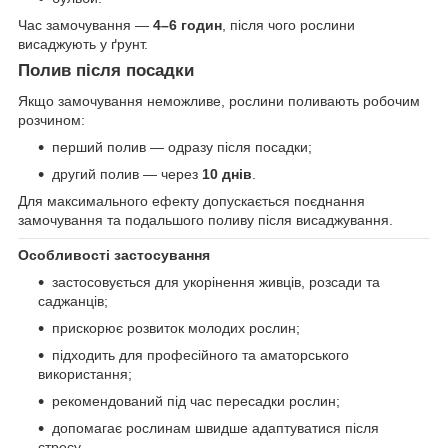
Час замочування —
4–6 годин
, після чого рослини
висаджують у ґрунт.
Полив після посадки
Якщо замочування неможливе, рослини поливають робочим
розчином:
перший полив — одразу після посадки;
другий полив — через
10 днів
.
Для максимального ефекту допускається поєднання
замочування та подальшого поливу після висаджування.
Особливості застосування
застосовується для укорінення живців, розсади та
саджанців;
прискорює розвиток молодих рослин;
підходить для професійного та аматорського
використання;
рекомендований під час пересадки рослин;
допомагає рослинам швидше адаптуватися після
стресу.