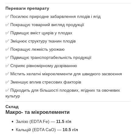
Переваги препарату
✅ Посилює природне забарвлення плодів і ягід
✅ Покращує товарний вигляд продукції
✅ Підвищує вміст цукрів у плодах
✅ Зміцнює структуру тканин плодів
✅ Покращує лежкість урожаю
✅ Підвищує транспортабельність продукції
✅ Сприяє рівномірному дозріванню
✅ Містить хелатні мікроелементи для швидкого засвоєння
✅ Зменшує вплив стресових факторів
✅ Підходить для більшості плодових, ягідних та овочевих
культур
Склад
Макро- та мікроелементи
Залізо (EDTA Fe) —
11.5 г/л
Кальцій (EDTA CaO) —
10.5 г/л