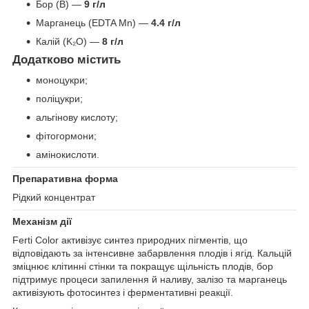
Бор (B) —
9 г/л
Марганець (EDTA Mn) —
4.4 г/л
Калій (K₂O) —
8 г/л
Додатково містить
моноцукри;
поліцукри;
альгінову кислоту;
фітогормони;
амінокислоти.
Препаративна форма
Рідкий концентрат
Механізм дії
Ferti Color активізує синтез природних пігментів, що
відповідають за інтенсивне забарвлення плодів і ягід. Кальцій
зміцнює клітинні стінки та покращує щільність плодів, бор
підтримує процеси запилення й наливу, залізо та марганець
активізують фотосинтез і ферментативні реакції.