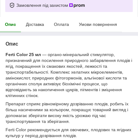
Замовлення під захистом
Опис
Доставка
Оплата
Умови повернення
Опис
Ferti Color 25 мл
— органо-мінеральний стимулятор,
призначений для посилення природного забарвлення плодів і
ягід, покращення їх смакових якостей, лежкості та
транспортабельності. Комплекс хелатних мікроелементів,
амінокислот, природних фітогормонів, альгінової кислоти та
органічних сполук активізує біохімічні процеси, що
відповідають за накопичення цукрів, пігментів і зміцнення
клітинних стінок.
Препарат сприяє рівномірному дозріванню плодів, робить їх
більш насиченими за кольором, покращує товарний вигляд і
допомагає зберігати високу якість урожаю під час
транспортування та зберігання.
Ferti Color рекомендується для овочевих, плодових та ягідних
культур у період дозрівання плодів.