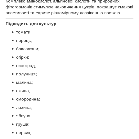
Комплекс амінокислот, альгінової кислоти та природних
фітогормонів стимулює накопичення цукрів, покращує смакові
властивості та сприяє рівномірному дозріванню врожаю.
Підходить для культур
томати;
перець;
баклажани;
огірки;
виноград;
полуниця;
малина;
ожина;
смородина;
лохина;
яблуня;
груша;
персик;