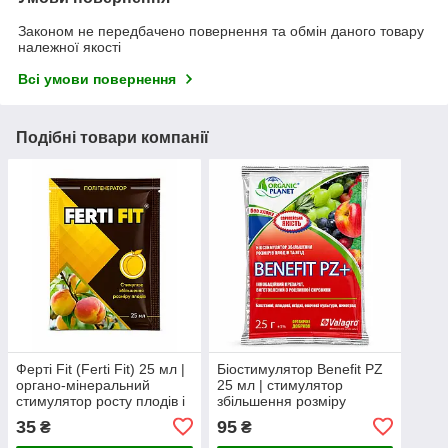
Законом не передбачено повернення та обмін даного товару
належної якості
Всі умови повернення
Подібні товари компанії
Ферті Fit (Ferti Fit) 25 мл |
Біостимулятор Benefit PZ
органо-мінеральний
25 мл | стимулятор
стимулятор росту плодів і
збільшення розміру
клітинного розвитку
плодів, врожайності та
35
95
₴
₴
рослин
покращення якості