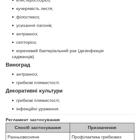
кучерявість листя;
філостикоз;
усихання пагонів;
антракноз;
септоріоз;
кореневий бактеріальний рак (дезінфекція
саджанців).
Виноград
антракноз;
грибкові плямистості.
Декоративні культури
грибкові плямистості;
інфекційні ураження.
Регламент застосування
Спосіб застосування
Призначення
Ранньовесняне
Профілактика грибкових