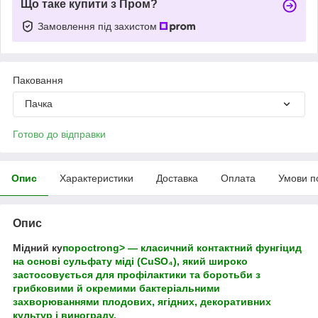
Що таке купити з Пром?
Замовлення під захистом
Паковання
Пачка
Готово до відправки
Опис
Характеристики
Доставка
Оплата
Умови п
Опис
Мідний ку
поросtrong> — класичний контактний фунгіцид
на основі
сульфату міді (CuSO₄)
, який широко
застосовується для профілактики та боротьби з
грибковими й окремими бактеріальними
захворюваннями плодових, ягідних, декоративних
культур і винограду.