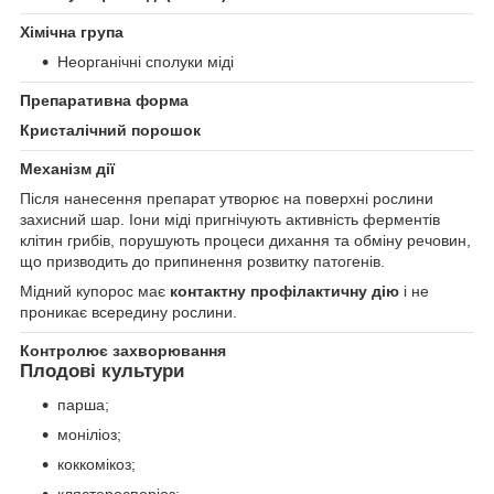
Хімічна група
Неорганічні сполуки міді
Препаративна форма
Кристалічний порошок
Механізм дії
Після нанесення препарат утворює на поверхні рослини
захисний шар. Іони міді пригнічують активність ферментів
клітин грибів, порушують процеси дихання та обміну речовин,
що призводить до припинення розвитку патогенів.
Мідний купорос має
контактну профілактичну дію
і не
проникає всередину рослини.
Контролює захворювання
Плодові культури
парша;
моніліоз;
коккомікоз;
клястероспоріоз;