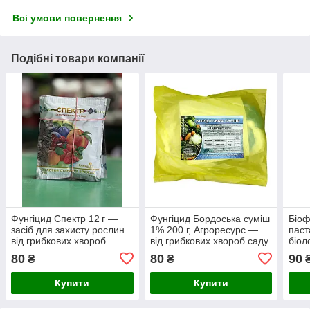
Всі умови повернення
Подібні товари компанії
Фунгіцид Спектр 12 г —
Фунгіцид Бордоська суміш
Біоф
засіб для захисту рослин
1% 200 г, Агроресурс —
паст
від грибкових хвороб
від грибкових хвороб саду
біол
та винограду
захи
80
80
90
₴
₴
гриб
хвор
Купити
Купити