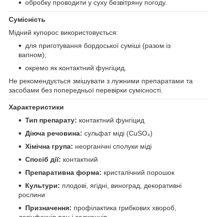
обробку проводити у суху безвітряну погоду.
Сумісність
Мідний купорос використовується:
для приготування бордоської суміші (разом із
вапном);
окремо як контактний фунгіцид.
Не рекомендується змішувати з лужними препаратами та
засобами без попередньої перевірки сумісності.
Характеристики
Тип препарату:
контактний фунгіцид
Діюча речовина:
сульфат міді (CuSO₄)
Хімічна група:
неорганічні сполуки міді
Спосіб дії:
контактний
Препаративна форма:
кристалічний порошок
Культури:
плодові, ягідні, виноград, декоративні
рослини
Призначення:
профілактика грибкових хвороб,