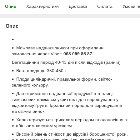
Опис
Характеристики
Доставка
Оплата
Умови п
Опис
Можливе надання знижки при оформленні
замовлення через Viber:
068 099 85 87
.
Вегетаційний період 40-43 дні після відходів (ранній)
Вага плода до 350-450 г
Плоди циліндричні, правильної форми, світло-
зеленого кольору.
Для отримання надранньої продукції в теплиці,
тимчасових плівкових укриттях і для вирощування у
відкритому ґрунті. Ідеальний гібрид для вирощування
на свіжий ринок
Характеризується тривалим періодом плодоносіння зі
стабільним високим урожаєм.
Високий рівень стійкості до вірусів і борошнистої роси,
що дає змогу зменшити кількість профілактичних