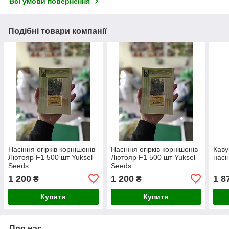
Всі умови повернення
Подібні товари компанії
Насіння огірків корнішонів
Насіння огірків корнішонів
Каву
Лютояр F1 500 шт Yuksel
Лютояр F1 500 шт Yuksel
насі
Seeds
Seeds
1 200
1 200
1 8
₴
₴
Купити
Купити
Про нас