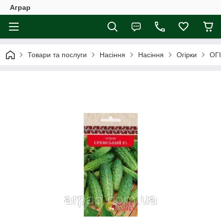
Аграр
Товари та послуги
Насіння
Насіння
Огірки
ОГ