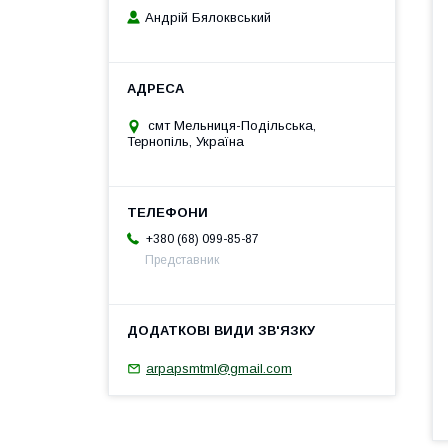
Андрій Бялоквський
смт Мельниця-Подільська,
Тернопіль, Україна
+380 (68) 099-85-87
Представник
arpapsmtml@gmail.com