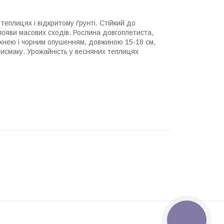
еплицях і відкритому ґрунті. Стійкий до
ояви масових сходів. Рослина довгоплетиста,
хнею і чорним опушенням, довжиною 15-18 см,
присмаку. Урожайність у весняних теплицях
КНОПКА
ЗВ'ЯЗКУ