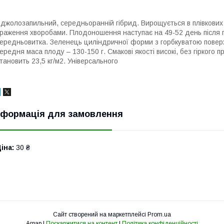
джолозапильний, середньоранній гібрид. Вирощується в плівкових т
раження хворобами. Плодоношення наступає на 49-52 день після п
ередньовитка. Зеленець циліндричної форми з горбкуватою повер
ередня маса плоду – 130-150 г. Смакові якості високі, без гіркого 
тановить 23,5 кг/м2. Універсального
нформація для замовлення
іна:
30 ₴
Сайт створений на маркетплейсі
Prom.ua
Аграр |
Поскаржитися на контент
|
Політика конфіденційності