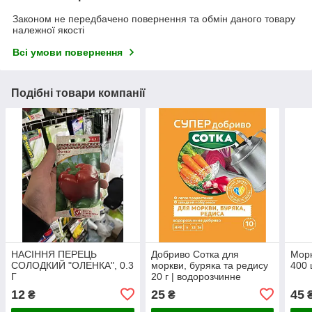
Законом не передбачено повернення та обмін даного товару
належної якості
Всі умови повернення
Подібні товари компанії
НАСІННЯ ПЕРЕЦЬ
Добриво Сотка для
Морк
СОЛОДКИЙ "ОЛЕНКА", 0.3
моркви, буряка та редису
400 
Г
20 г | водорозчинне
мінеральне добриво NPK
12
25
45
₴
₴
6-12-36