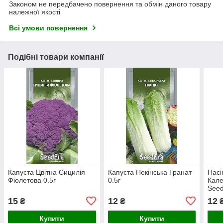
Законом не передбачено повернення та обмін даного товару
належної якості
Всі умови повернення
Подібні товари компанії
Капуста Цвітна Сицилія
Капуста Пекінська Гранат
Насі
Фіолетова 0.5г
0.5г
Кале
See
15
12
12
₴
₴
Купити
Купити