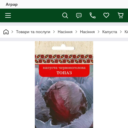
Аграр
Товари та послуги
Насіння
Насіння
Капуста
К