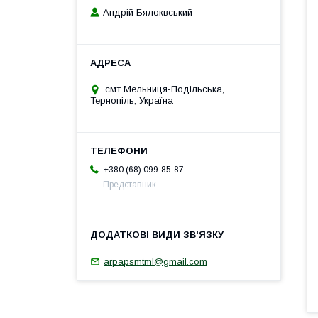
Андрій Бялоквський
смт Мельниця-Подільська,
Тернопіль, Україна
+380 (68) 099-85-87
Представник
arpapsmtml@gmail.com