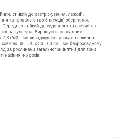
йний, стійкий до розтріскування, лежкий,
ня та тривалого (до 6 місяців) зберігання.
г. Середньо стійкий до судинного та слизистого
тлолюбна культура. Вирощують розсадним і
по 2-3 г/м2. При висаджуванні розсада повинна
 схемою: 60 - 70 х 50 - 60 см. При безрозсадному
Догляд за рослинами загальноприйнятий для зони
 насіння 4-5 років.