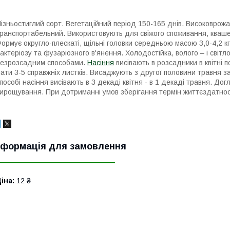
ізньостиглий сорт. Вегетаційний період 150-165 днів. Високоврожа
ранспортабельний. Використовують для свіжого споживання, квашен
ормує округло-плескаті, щільні головки середньою масою 3,0-4,2 к
актеріозу та фузаріозного в'янення. Холодостійка, волого – і сві
езрозсадним способами.
Насіння
висівають в розсадники в квітні 
ати 3-5 справжніх листків. Висаджують з другої половини травня за
пособі насіння висівають в 3 декаді квітня - в 1 декаді травня. 
ирощування. При дотриманні умов зберігання термін життєздатності
нформація для замовлення
іна:
12 ₴