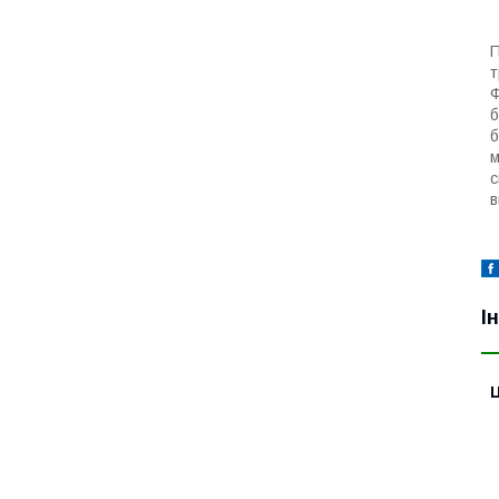
П
т
Ф
б
б
м
с
в
І
Ц