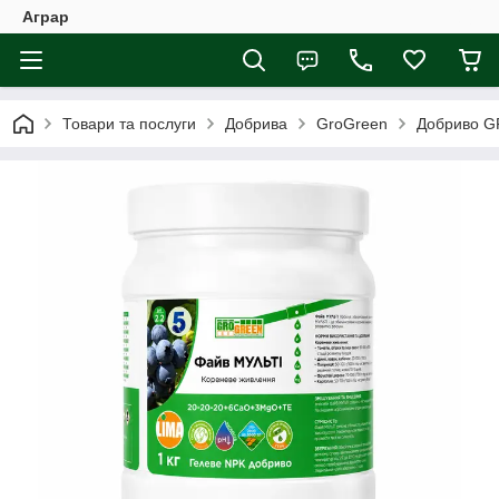
Аграр
Товари та послуги
Добрива
GroGreen
Добриво GR