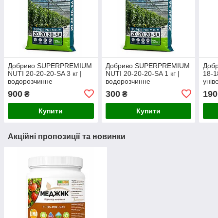
Добриво SUPERPREMIUM
Добриво SUPERPREMIUM
Доб
NUTI 20-20-20-SA 3 кг |
NUTI 20-20-20-SA 1 кг |
18-1
водорозчинне
водорозчинне
унів
універсальне добриво
універсальне добриво
водо
900
300
190
₴
₴
(фасоване з мішка)
(фасоване з мішка)
NPK 
(фас
Купити
Купити
Акційні пропозиції та новинки