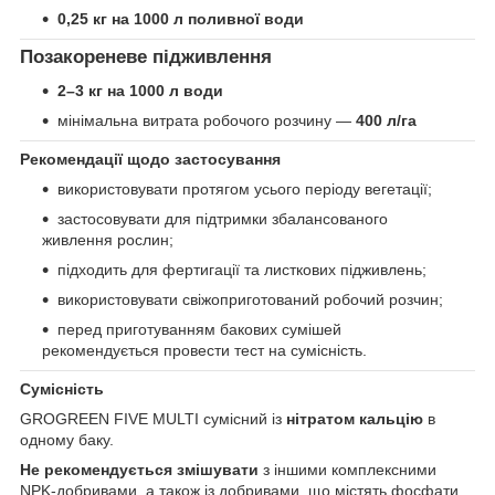
0,25 кг на 1000 л поливної води
Позакореневе підживлення
2–3 кг на 1000 л води
мінімальна витрата робочого розчину —
400 л/га
Рекомендації щодо застосування
використовувати протягом усього періоду вегетації;
застосовувати для підтримки збалансованого
живлення рослин;
підходить для фертигації та листкових підживлень;
використовувати свіжоприготований робочий розчин;
перед приготуванням бакових сумішей
рекомендується провести тест на сумісність.
Сумісність
GROGREEN FIVE MULTI сумісний із
нітратом кальцію
в
одному баку.
Не рекомендується змішувати
з іншими комплексними
NPK-добривами, а також із добривами, що містять фосфати