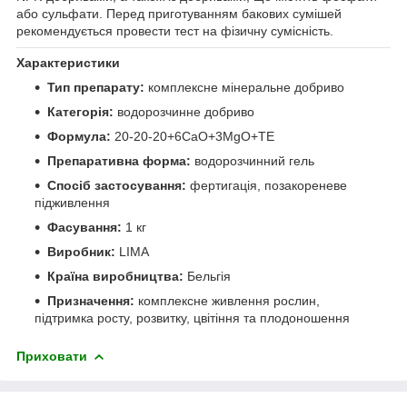
або сульфати. Перед приготуванням бакових сумішей
рекомендується провести тест на фізичну сумісність.
Характеристики
Тип препарату:
комплексне мінеральне добриво
Категорія:
водорозчинне добриво
Формула:
20-20-20+6CaO+3MgO+TE
Препаративна форма:
водорозчинний гель
Спосіб застосування:
фертигація, позакореневе
підживлення
Фасування:
1 кг
Виробник:
LIMA
Країна виробництва:
Бельгія
Призначення:
комплексне живлення рослин,
підтримка росту, розвитку, цвітіння та плодоношення
Приховати