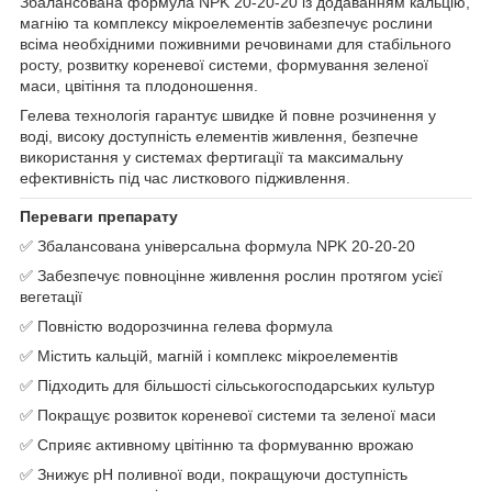
Збалансована формула NPK 20-20-20 із додаванням кальцію,
магнію та комплексу мікроелементів забезпечує рослини
всіма необхідними поживними речовинами для стабільного
росту, розвитку кореневої системи, формування зеленої
маси, цвітіння та плодоношення.
Гелева технологія гарантує швидке й повне розчинення у
воді, високу доступність елементів живлення, безпечне
використання у системах фертигації та максимальну
ефективність під час листкового підживлення.
Переваги препарату
✅ Збалансована універсальна формула NPK 20-20-20
✅ Забезпечує повноцінне живлення рослин протягом усієї
вегетації
✅ Повністю водорозчинна гелева формула
✅ Містить кальцій, магній і комплекс мікроелементів
✅ Підходить для більшості сільськогосподарських культур
✅ Покращує розвиток кореневої системи та зеленої маси
✅ Сприяє активному цвітінню та формуванню врожаю
✅ Знижує pH поливної води, покращуючи доступність