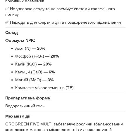
поживних елементів
✅ Не утворює осаду та не засмічує системи крапельного
поливу
✅ Підходить для фертигації та позакореневого підживлення
Склад
Формула NPK:
Азот (N) —
20%
Фосфор (P₂O₅) —
20%
Калій (K₂O) —
20%
Кальцій (CaO) —
6%
Магній (MgO) —
3%
Комплекс мікроелементів (TE)
Препаративна форма
Водорозчинний гель
Механізм дії
GROGREEN FIVE MULTI забезпечує рослини збалансованим
комплексом макро- та мікроелементів у легкодоступній