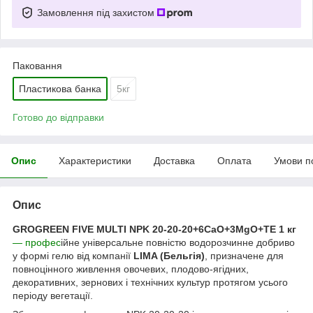
Замовлення під захистом
Паковання
Пластикова банка
5кг
Готово до відправки
Опис
Характеристики
Доставка
Оплата
Умови п
Опис
GROGREEN FIVE MULTI NPK 20-20-20+6CaO+3MgO+TE 1 кг
— профес
ійне універсальне повністю водорозчинне добриво
у формі гелю від компанії
LIMA (Бельгія)
, призначене для
повноцінного живлення овочевих, плодово-ягідних,
декоративних, зернових і технічних культур протягом усього
періоду вегетації.