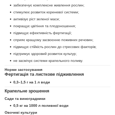
забезпечує комплексне живлення рослин;
стимулює розвиток кореневої системи;
активізує ріст зеленої маси;
покращує цвітіння та плодоношення;
підвищує ефективність фертигації;
сприяє кращому засвоєнню поживних речовин;
підвищує стійкість рослин до стресових факторів;
підтримує здоровий розвиток культур;
не засмічує системи крапельного поливу.
Норми застосування
Фертигація та листкове підживлення
0,3–1,5 г на 1 л води
Крапельне зрошення
Сади та виноградники
0,5 кг на 1000 л поливної води
Овочеві культури