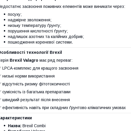
едостатнє засвоєння поживних елементів може виникати через:
посуху;
надмірне зволоження;
низьку температуру ґрунту;
порушення кислотності ґрунту;
надлишок азотних та калійних добрив;
пошкодження кореневої системи.
собливості технології Brexil
Серія
Brexil Valagro
має ряд переваг:
 LPCA-комплекс для кращого засвоєння
 низькі норми використання
 відсутність ризику фітотоксичності
 сумісність із багатьма препаратами
 швидкий результат після внесення
 ефективність навіть при складних ґрунтово-кліматичних умовах
Характеристики
Назва:
Brexil Combi