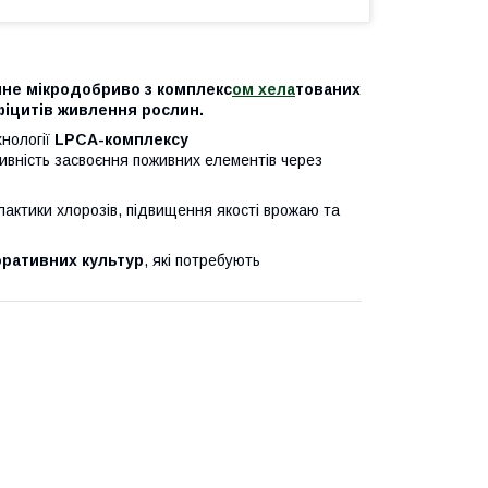
сійне мікродобриво з комплекс
ом хела
тованих
іцитів живлення рослин.
хнології
LPCA-комплексу
тивність засвоєння поживних елементів через
лактики хлорозів, підвищення якості врожаю та
оративних культур
, які потребують