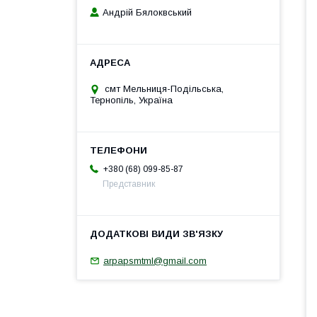
Андрій Бялоквський
смт Мельниця-Подільська,
Тернопіль, Україна
+380 (68) 099-85-87
Представник
arpapsmtml@gmail.com