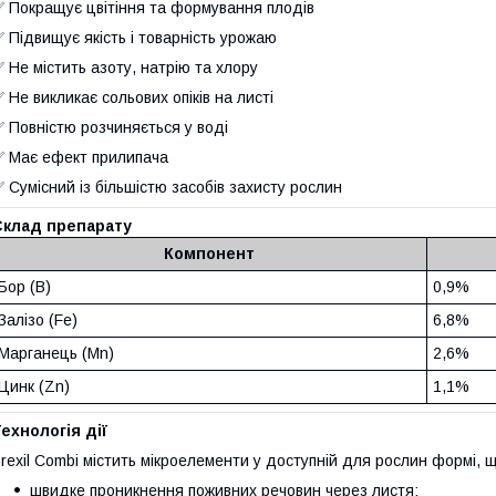
 Покращує цвітіння та формування плодів
 Підвищує якість і товарність урожаю
 Не містить азоту, натрію та хлору
 Не викликає сольових опіків на листі
 Повністю розчиняється у воді
 Має ефект прилипача
 Сумісний із більшістю засобів захисту рослин
Склад препарату
Компонент
Бор (B)
0,9%
Залізо (Fe)
6,8%
Марганець (Mn)
2,6%
Цинк (Zn)
1,1%
ехнологія дії
rexil Combi містить мікроелементи у доступній для рослин формі, 
швидке проникнення поживних речовин через листя;