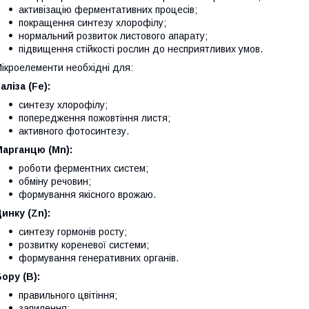
активізацію ферментативних процесів;
покращення синтезу хлорофілу;
нормальний розвиток листового апарату;
підвищення стійкості рослин до несприятливих умов.
ікроелементи необхідні для:
аліза (Fe):
синтезу хлорофілу;
попередження пожовтіння листя;
активного фотосинтезу.
Марганцю (Mn):
роботи ферментних систем;
обміну речовин;
формування якісного врожаю.
инку (Zn):
синтезу гормонів росту;
розвитку кореневої системи;
формування генеративних органів.
ору (B):
правильного цвітіння;
запилення;