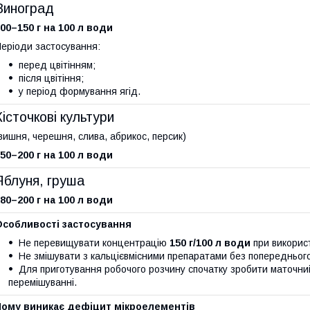
Виноград
00–150 г на 100 л води
еріоди застосування:
перед цвітінням;
після цвітіння;
у період формування ягід.
Кісточкові культури
вишня, черешня, слива, абрикос, персик)
50–200 г на 100 л води
Яблуня, груша
80–200 г на 100 л води
Особливості застосування
Не перевищувати концентрацію
150 г/100 л води
при використ
Не змішувати з кальцієвмісними препаратами без попереднього 
Для приготування робочого розчину спочатку зробити маточни
перемішуванні.
Чому виникає дефіцит мікроелементів