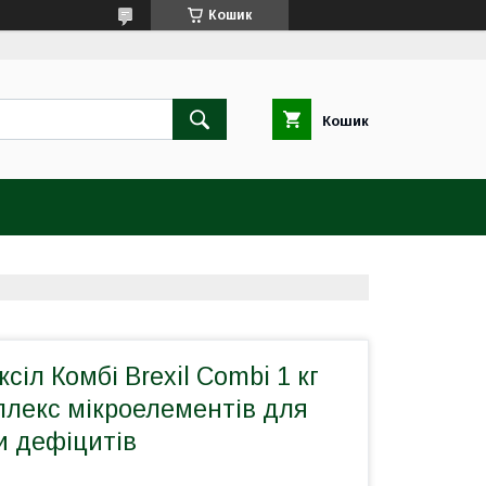
Кошик
Кошик
сіл Комбі Brexil Combi 1 кг
мплекс мікроелементів для
и дефіцитів