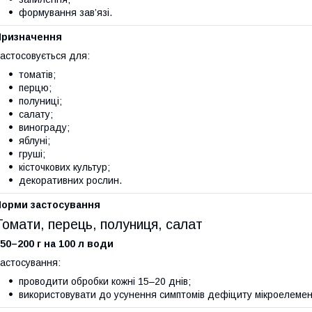
формування зав’язі.
Призначення
астосовується для:
томатів;
перцю;
полуниці;
салату;
винограду;
яблуні;
груші;
кісточкових культур;
декоративних рослин.
Норми застосування
Томати, перець, полуниця, салат
50–200 г на 100 л води
астосування:
проводити обробки кожні 15–20 днів;
використовувати до усунення симптомів дефіциту мікроелемен