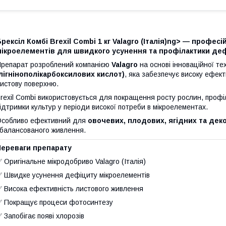
рексіл Комбі Brexil Combi 1 кг Valagro (Італія)ng> — профе
мікроелементів для швидкого усунення та профілактики деф
репарат розроблений компанією
Valagro
на основі інноваційної те
лігнінополікарбоксилових кислот)
, яка забезпечує високу ефек
истову поверхню.
rexil Combi використовується для покращення росту рослин, профі
ідтримки культур у періоди високої потреби в мікроелементах.
собливо ефективний для
овочевих, плодових, ягідних та дек
балансованого живлення.
Переваги препарату
 Оригінальне мікродобриво Valagro (Італія)
 Швидке усунення дефіциту мікроелементів
 Висока ефективність листового живлення
 Покращує процеси фотосинтезу
 Запобігає появі хлорозів