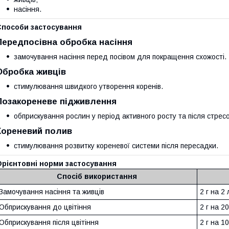
насіння.
Способи застосування
Передпосівна обробка насіння
замочування насіння перед посівом для покращення схожості.
Обробка живців
стимулювання швидкого утворення коренів.
Позакореневе підживлення
обприскування рослин у період активного росту та після стресо
Кореневий полив
стимулювання розвитку кореневої системи після пересадки.
Орієнтовні норми застосування
Спосіб використання
Замочування насіння та живців
2 г на 2
Обприскування до цвітіння
2 г на 2
Обприскування після цвітіння
2 г на 1