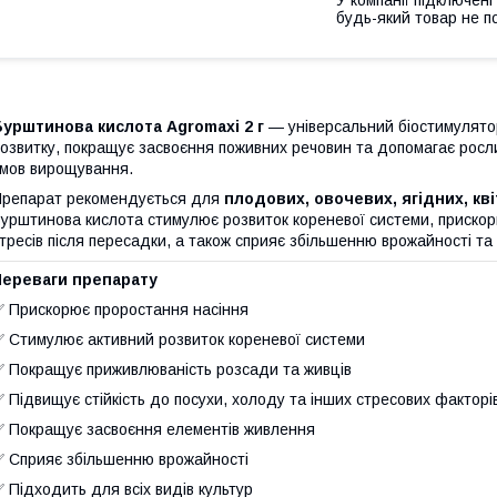
У компанії підключені
будь-який товар не п
урштинова кислота Agromaxi 2 г
— універсальний біостимулятор
озвитку, покращує засвоєння поживних речовин та допомагає ро
мов вирощування.
репарат рекомендується для
плодових, овочевих, ягідних, кв
урштинова кислота стимулює розвиток кореневої системи, прискорює 
тресів після пересадки, а також сприяє збільшенню врожайності та
Переваги препарату
 Прискорює проростання насіння
 Стимулює активний розвиток кореневої системи
 Покращує приживлюваність розсади та живців
 Підвищує стійкість до посухи, холоду та інших стресових факторі
 Покращує засвоєння елементів живлення
 Сприяє збільшенню врожайності
 Підходить для всіх видів культур