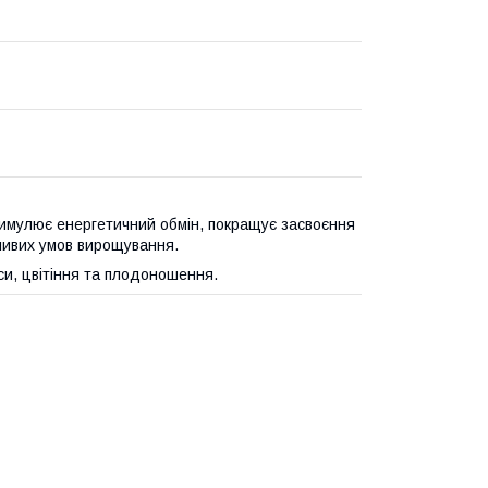
стимулює енергетичний обмін, покращує засвоєння
ливих умов вирощування.
си, цвітіння та плодоношення.