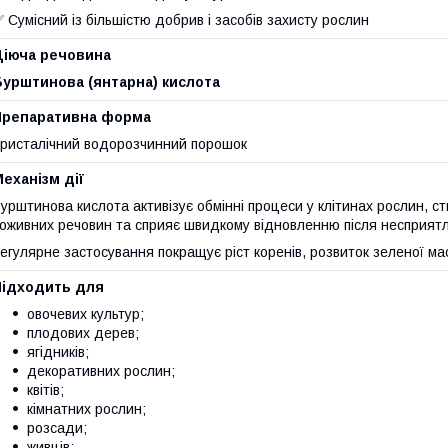
 Сумісний із більшістю добрив і засобів захисту рослин
Діюча речовина
Бурштинова (янтарна) кислота
Препаративна форма
ристалічний водорозчинний порошок
еханізм дії
урштинова кислота активізує обмінні процеси у клітинах рослин, 
оживних речовин та сприяє швидкому відновленню після несприят
егулярне застосування покращує ріст коренів, розвиток зеленої ма
Підходить для
овочевих культур;
плодових дерев;
ягідників;
декоративних рослин;
квітів;
кімнатних рослин;
розсади;
живців;