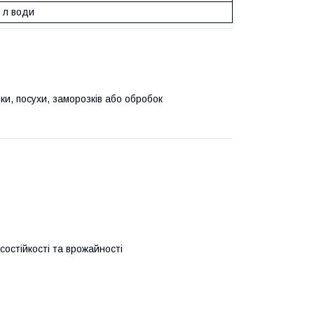
0 л води
и, посухи, заморозків або обробок
состійкості та врожайності