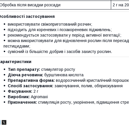
Обробка після висадки розсади
2 г на 2
Особливості застосування
використовувати свіжоприготований розчин;
підходить для кореневих і позакореневих підживлень;
рекомендується застосовувати у період активної вегетації;
можна використовувати для відновлення рослин після пересадк
пестицидами;
сумісний із більшістю добрив і засобів захисту рослин.
Характеристики
Тип препарату:
стимулятор росту
Діюча речовина:
бурштинова кислота
Препаративна форма:
водорозчинний кристалічний порошок
Спосіб застосування:
замочування, полив, обприскування
Фасування:
2 г
Виробник:
Agromaxi
Призначення:
стимуляція росту, укорінення, підвищення стре