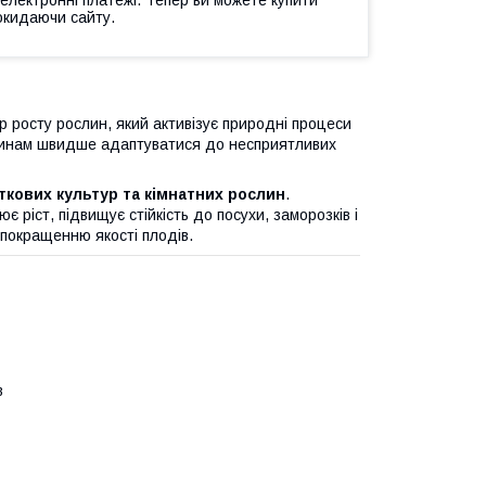
 електронні платежі. Тепер ви можете купити
окидаючи сайту.
 росту рослин, який активізує природні процеси
слинам швидше адаптуватися до несприятливих
іткових культур та кімнатних рослин
.
ріст, підвищує стійкість до посухи, заморозків і
 покращенню якості плодів.
в