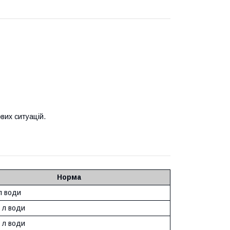
вих ситуацій.
Норма
 л води
0 л води
0 л води