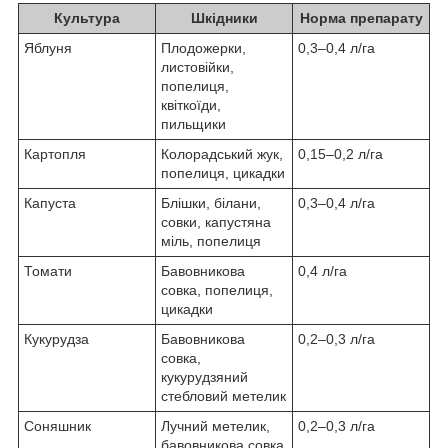
Культура
Шкідники
Норма препарату
Яблуня
Плодожерки,
0,3–0,4 л/га
листовійки,
попелиця,
квіткоїди,
пильщики
Картопля
Колорадський жук,
0,15–0,2 л/га
попелиця, цикадки
Капуста
Блішки, білани,
0,3–0,4 л/га
совки, капустяна
міль, попелиця
Томати
Бавовникова
0,4 л/га
совка, попелиця,
цикадки
Кукурудза
Бавовникова
0,2–0,3 л/га
совка,
кукурудзяний
стебловий метелик
Соняшник
Лучний метелик,
0,2–0,3 л/га
бавовникова совка