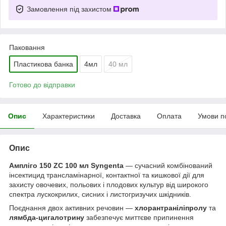
Замовлення під захистом
Паковання
Пластикова банка
4мл
40 мл
Готово до відправки
Опис
Характеристики
Доставка
Оплата
Умови п
Опис
Ампліго 150 ZC 100 мл Syngenta
— сучасний комбінований
інсектицид трансламінарної, контактної та кишкової дії для
захисту овочевих, польових і плодових культур від широкого
спектра лускокрилих, сисних і листогризучих шкідників.
Поєднання двох активних речовин —
хлорантраніліпролу
та
лямбда-цигалотрину
забезпечує миттєве припинення