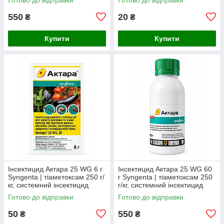
трипсів та мінерів
550
20
₴
₴
Купити
Купити
Інсектицид Актара 25 WG 6 г
Інсектицид Актара 25 WG 60
Syngenta | тіаметоксам 250 г/
г Syngenta | тіаметоксам 250
кг, системний інсектицид
г/кг, системний інсектицид
широкого спектра дії (пакет,
широкого спектра дії
Готово до відправки
Готово до відправки
Швейцарія)
(Швейцарія)
50
550
₴
₴