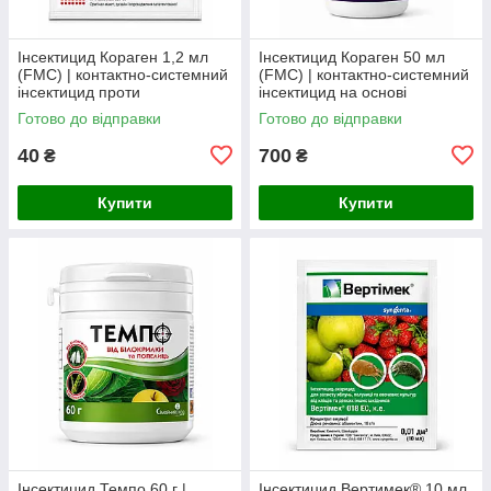
Інсектицид Кораген 1,2 мл
Інсектицид Кораген 50 мл
(FMC) | контактно-системний
(FMC) | контактно-системний
інсектицид проти
інсектицид на основі
колорадського жука,
хлорантраніліпролу проти
Готово до відправки
Готово до відправки
плодожерок, листовійок і
лускокрилих шкідників
совок
40
700
₴
₴
Купити
Купити
Інсектицид Темпо 60 г |
Інсектицид Вертимек® 10 мл