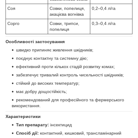
Соя
Совки, попелиця,
0,2–0,4 л/га
акацієва вогнівка
Сорго
Совки, трипси,
0,3–0,4 л/га
попелиця
Особливості застосування
швидко припиняє живлення шкідників;
поєднує контактну та системну дію;
ефективний проти кількох стадій розвитку комах;
забезпечує тривалий контроль чисельності шкідників;
стійкий до високих температур;
має добру дощостійкість;
рекомендований для професійного та фермерського
використання.
Характеристики
Тип препарату:
інсектицид
Спосіб дії:
контактний, кишковий, трансламінарний