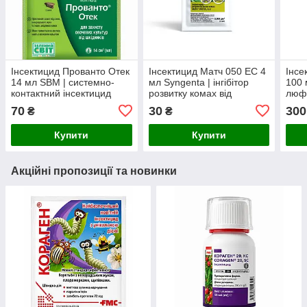
Інсектицид Прованто Отек
Інсектицид Матч 050 EC 4
Інсе
14 мл SBM | системно-
мл Syngenta | інгібітор
100 
контактний інсектицид
розвитку комах від
люфе
широкого спектра дії для
плодожерки, листовійки,
захи
70
30
300
₴
₴
овочевих, плодових та
совок і колорадського жука
яблу
польових культу
Купити
Купити
Акційні пропозиції та новинки