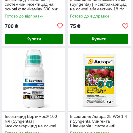
системний інсектицид на
(Syngenta) | інсектоакарицид
основі флонікаміду 500 г/кг
на основі абамектину 18 г/л
проти попелиці, білокрилки,
від кліщів, трипсів та мінерів
Готово до відправки
Готово до відправки
трипсів та щитівок
700
75
₴
₴
Купити
Купити
Інсектицид Вертимек® 100
Інсектицид Актара 25 WG 1,4
мл (Syngenta) |
г Syngenta Сингента
інсектоакарицид на основі
Швейцарія | системний
абамектину 18 г/л від кліщів,
інсектицид
Готово до відправки
Готово до відправки