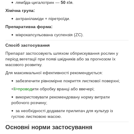
лямбда-цигалотрин —
50 г/л
.
Хімічна група:
антраніламіди + піретроїди.
Препаративна форма:
мікрокапсульована суспензія (ZC).
Спосіб застосування
Препарат застосовують шляхом обприскування рослин у
період вегетації при появі шкідників або за прогнозом їх
масового розвитку.
Для максимальної ефективності рекомендується:
забезпечити рівномірне покриття листкової поверхні;
<
li>провод
ити обробку вранці або ввечері;
використовувати рекомендовану норму витрати
робочого розчину;
за необхідності додавати прилипач для культур із
густою листковою масою.
Основні норми застосування