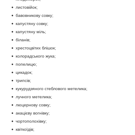
листовійок;
бавовникову совку;
капустяну совку;
капустяну міль;
біланів;
хрестоцвітих блішок;
колорадського жука;
попелицю;
цикадок;
трипсів;
кукурудзяного стеблового метелика;
лучного метелика;
люцернову совку;
акацієву вогнівку;
чортополохівку;
квіткоїдів;