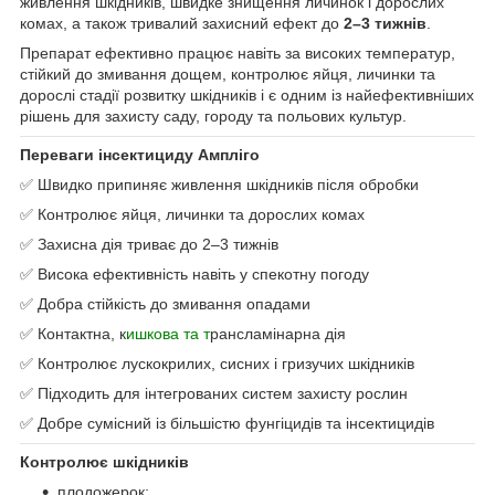
живлення шкідників, швидке знищення личинок і дорослих
комах, а також тривалий захисний ефект до
2–3 тижнів
.
Препарат ефективно працює навіть за високих температур,
стійкий до змивання дощем, контролює яйця, личинки та
дорослі стадії розвитку шкідників і є одним із найефективніших
рішень для захисту саду, городу та польових культур.
Переваги інсектициду Ампліго
✅ Швидко припиняє живлення шкідників після обробки
✅ Контролює яйця, личинки та дорослих комах
✅ Захисна дія триває до 2–3 тижнів
✅ Висока ефективність навіть у спекотну погоду
✅ Добра стійкість до змивання опадами
✅ Контактна, к
ишкова та т
рансламінарна дія
✅ Контролює лускокрилих, сисних і гризучих шкідників
✅ Підходить для інтегрованих систем захисту рослин
✅ Добре сумісний із більшістю фунгіцидів та інсектицидів
Контролює шкідників
плодожерок;