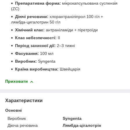
Препаративна форма:
мікрокапсульована суспензія
(ZC)
Діючі речовини:
хлорантраніліпрол 100 г/л +
лямбда-цигалотрин 50 г/л
Хімічний клас:
антраніламіди + піретроїди
Клас небезпечності:
II
Період захисної дії:
2–3 тижні
Фасування:
100 мл
Виробник:
Syngenta
Країна виробництва:
Швейцарія
Приховати
Характеристики
Основні
Виробник
Syngenta
Діюча речовина
Лямбда-цігалотрін