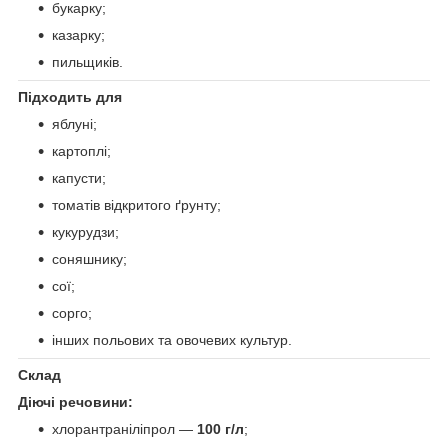
букарку;
казарку;
пильщиків.
Підходить для
яблуні;
картоплі;
капусти;
томатів відкритого ґрунту;
кукурудзи;
соняшнику;
сої;
сорго;
інших польових та овочевих культур.
Склад
Діючі речовини:
хлорантраніліпрол —
100 г/л
;