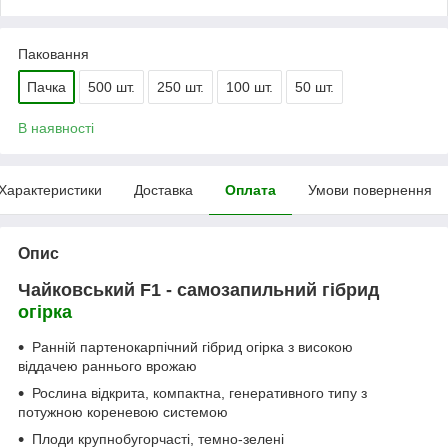
Паковання
Пачка
500 шт.
250 шт.
100 шт.
50 шт.
В наявності
Характеристики
Доставка
Оплата
Умови повернення
Опис
Чайковський F1 - самозапильний гібрид
огірка
Ранній партенокарпічний гібрид огірка з високою
віддачею раннього врожаю
Рослина відкрита, компактна, генеративного типу з
потужною кореневою системою
Плоди крупнобугорчасті, темно-зелені