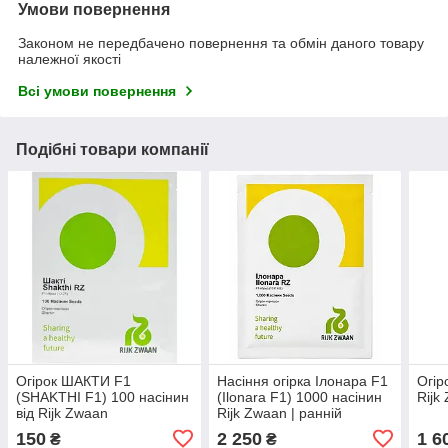
Умови повернення
Законом не передбачено повернення та обмін даного товару
належної якості
Всі умови повернення
Подібні товари компанії
Огірок ШАКТИ F1
Насіння огірка Ілонара F1
Огір
(SHAKTHI F1) 100 насінин
(Ilonara F1) 1000 насінин
Rijk
від Rijk Zwaan
Rijk Zwaan | ранній
партенокарпічний гібрид
150
2 250
1 6
₴
₴
для теплиць