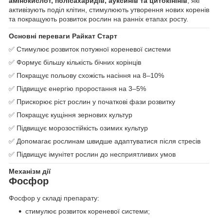
амінокислот, полісахаридів, ауксинів та цитокінінів
, які
активізують поділ клітин, стимулюють утворення нових коренів
та покращують розвиток рослин на ранніх етапах росту.
Основні переваги Райкат Старт
✅ Стимулює розвиток потужної кореневої системи
✅ Формує більшу кількість бічних корінців
✅ Покращує польову схожість насіння на 8–10%
✅ Підвищує енергію проростання на 3–5%
✅ Прискорює ріст рослин у початкові фази розвитку
✅ Покращує кущіння зернових культур
✅ Підвищує морозостійкість озимих культур
✅ Допомагає рослинам швидше адаптуватися після стресів
✅ Підвищує імунітет рослин до несприятливих умов
Механізм дії
Фосфор
Фосфор у складі препарату:
стимулює розвиток кореневої системи;