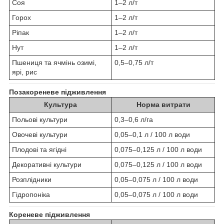
Соя
1–2 л/т
Горох
1–2 л/т
Ріпак
1–2 л/т
Нут
1–2 л/т
Пшениця та ячмінь озимі,
0,5–0,75 л/т
ярі, рис
Позакореневе підживлення
Культура
Норма витрати
Польові культури
0,3–0,6 л/га
Овочеві культури
0,05–0,1 л / 100 л води
Плодові та ягідні
0,075–0,125 л / 100 л води
Декоративні культури
0,075–0,125 л / 100 л води
Розплідники
0,05–0,075 л / 100 л води
Гідропоніка
0,05–0,075 л / 100 л води
Кореневе підживлення