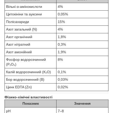
Вільні α-амінокислоти
4%
Цитокініни та ауксини
0,05%
Полісахариди
15%
Азот загальний (N)
4%
Азот органічний
1,8%
Азот нітратний
0,3%
Азот амонійний
1,9%
Фосфор водорозчинний
8%
(P₂O₅)
Калій водорозчинний (K₂O)
0,1%
Бор водорозчинний (B)
0,03%
Цинк EDTA (Zn)
0,02%
Фізико-хімічні властивості
Показник
Значення
pH
7–8