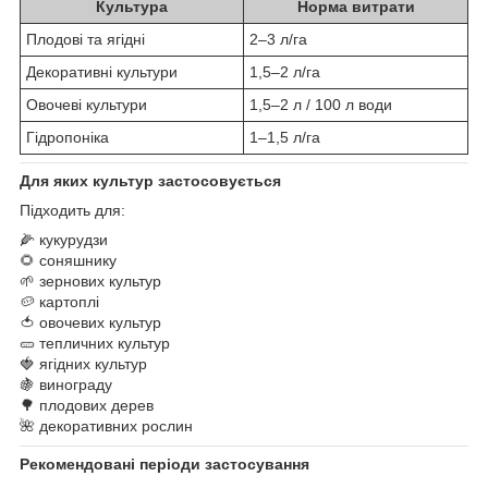
Культура
Норма витрати
Плодові та ягідні
2–3 л/га
Декоративні культури
1,5–2 л/га
Овочеві культури
1,5–2 л / 100 л води
Гідропоніка
1–1,5 л/га
Для яких культур застосовується
Підходить для:
🌽 кукурудзи
🌻 соняшнику
🌱 зернових культур
🥔 картоплі
🍅 овочевих культур
🥒 тепличних культур
🍓 ягідних культур
🍇 винограду
🌳 плодових дерев
🌺 декоративних рослин
Рекомендовані періоди застосування