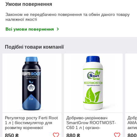
Умови повернення
Законом не передбачено повернення та обмін даного товару
належної якості
Всі умови повернення
Подібні товари компанії
Регулятор росту Ferti Root
Добриво-укорінювач
Добр
1 л | біостимулятор для
SmartGrow ROOTMOST-
AMA
розвитку кореневої
C60 1 л | органо-
акти
системи, укорінення
мінеральний стимулятор
коре
850
880
800
₴
₴