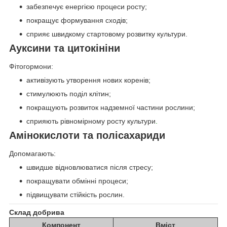
забезпечує енергією процеси росту;
покращує формування сходів;
сприяє швидкому стартовому розвитку культури.
Ауксини та цитокініни
Фітогормони:
активізують утворення нових коренів;
стимулюють поділ клітин;
покращують розвиток надземної частини рослини;
сприяють рівномірному росту культури
.
Амінокислоти та полісахариди
Допомагають:
швидше відновлюватися після стресу;
покращувати обмінні процеси;
підвищувати стійкість рослин.
Склад добрива
Компонент
Вміст