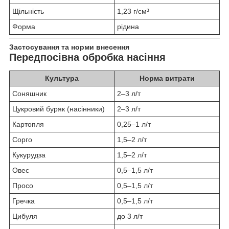
Щільність
1,23 г/см³
Форма
рідина
Застосування та норми внесення
Передпосівна обробка насіння
Культура
Норма витрати
Соняшник
2–3 л/т
Цукровий буряк (насінники)
2–3 л/т
Картопля
0,25–1 л/т
Сорго
1,5–2 л/т
Кукурудза
1,5–2 л/т
Овес
0,5–1,5 л/т
Просо
0,5–1,5 л/т
Гречка
0,5–1,5 л/т
Цибуля
до 3 л/т