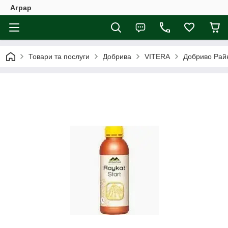
Аграр
Товари та послуги
Добрива
VITERA
Добриво Райка