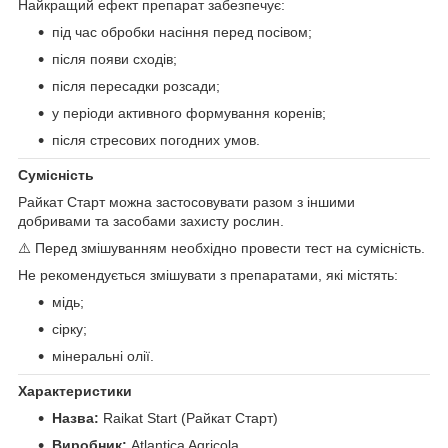
Найкращий ефект препарат забезпечує:
під час обробки насіння перед посівом;
після появи сходів;
після пересадки розсади;
у періоди активного формування коренів;
після стресових погодних умов.
Сумісність
Райкат Старт можна застосовувати разом з іншими
добривами та засобами захисту рослин.
⚠️ Перед змішуванням необхідно провести тест на сумісність.
Не рекомендується змішувати з препаратами, які містять:
мідь;
сірку;
мінеральні олії.
Характеристики
Назва:
Raikat Start (Райкат Старт)
Виробник:
Atlantica Agricola