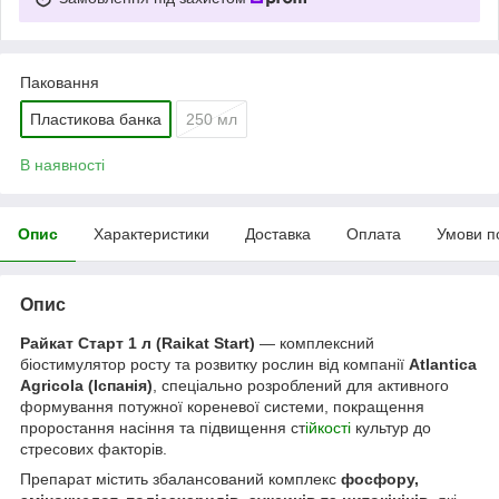
Паковання
Пластикова банка
250 мл
В наявності
Опис
Характеристики
Доставка
Оплата
Умови п
Опис
Райкат Старт 1 л (Raikat Start)
— комплексний
біостимулятор росту та розвитку рослин від компанії
Atlantica
Agricola (Іспанія)
, спеціально розроблений для активного
формування потужної кореневої системи, покращення
проростання насіння та підвищення ст
ійкості
культур до
стресових факторів.
Препарат містить збалансований комплекс
фосфору,