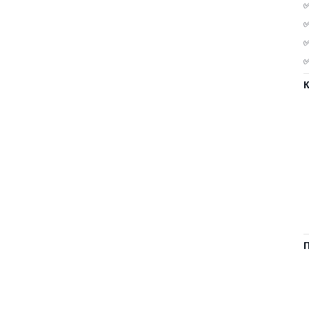
✅
✅
✅
✅