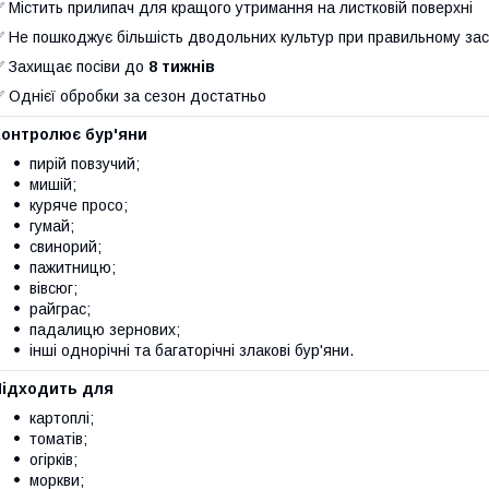
 Містить прилипач для кращого утримання на листковій поверхні
 Не пошкоджує більшість дводольних культур при правильному зас
 Захищає посіви до
8 тижнів
 Однієї обробки за сезон достатньо
Контролює бур'яни
пирій повзучий;
мишій;
куряче просо;
гумай;
свинорий;
пажитницю;
вівсюг;
райграс;
падалицю зернових;
інші однорічні та багаторічні злакові бур'яни.
Підходить для
картоплі;
томатів;
огірків;
моркви;