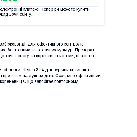
 електронні платежі. Тепер ви можете купити
окидаючи сайту.
ибіркової дії для ефективного контролю
них, баштанних та технічних культур. Препарат
о точок росту та кореневої системи, повністю
ля обробки. Через
3–4 дні
бур'яни починають
ся протягом наступних днів. Особливо ефективний
 кореневища, що запобігає повторному