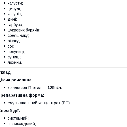
капусти;
цибулі;
кавунів;
дині;
гарбуза;
цукрових буряків;
соняшнику;
ріпаку;
сої;
полуниці;
суниці;
лохини.
Склад
Діюча речовина:
хізалофоп-П-етил —
125 г/л
.
Препаративна форма:
емульгувальний концентрат (EC).
посіб дії:
системний;
післясходовий;