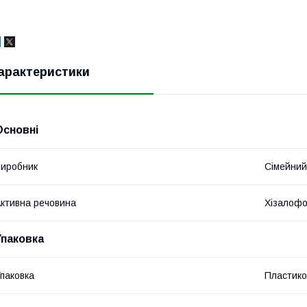
арактеристики
Основні
иробник
Сімейни
ктивна речовина
Хізалофо
Упаковка
паковка
Пластико