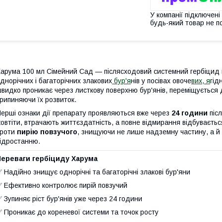
У компанії підключені
будь-який товар не п
арума 100 мл Сімейний Сад — післясходовий системний гербіцид в
днорічних і багаторічних злакових
бур'я
нів у посівах овоче
вих, я
гід
видко проникає через листкову поверхню бур'янів, переміщується д
рипиняючи їх розвиток.
ерші ознаки дії препарату проявляються вже через
24 години
піс
овтіти, втрачають життєздатність, а повне відмирання відбуваєть
проти
пирію повзучого
, знищуючи не лише надземну частину, а й
ідростанню.
Переваги гербіциду Харума
 Надійно знищує однорічні та багаторічні злакові бур'яни
 Ефективно контролює пирій повзучий
 Зупиняє ріст бур'янів уже через 24 години
 Проникає до кореневої системи та точок росту