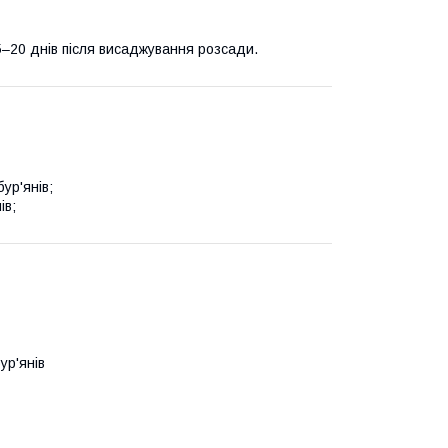
5–20 днів після висаджування розсади.
ур'янів;
ів;
ур'янів