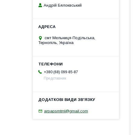
Андрій Бялоквський
смт Мельниця-Подільська,
Тернопіль, Україна
+380 (68) 099-85-87
Представник
arpapsmtml@gmail.com