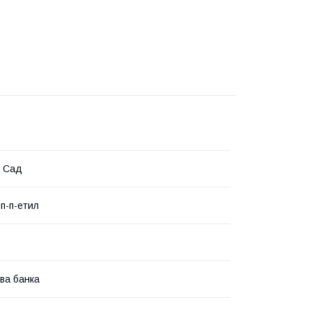
й Сад
п-п-етил
ва банка