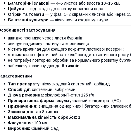
Багаторічні злакові
— 4–6 листків або висота 10–15 см.
Цибуля
— від сходів до початку полягання пера.
Огірки та томати
— у фазі 1–2 справжніх листків або через 1
Баштанні культури
— після появи сходів культури.
Особливості застосування
швидко проникає через листя бур'янів;
знищує надземну частину та кореневища;
містить прилипач для кращого покриття листкової поверхні;
максимально ефективний за теплої погоди та активного росту б
не потребує повторної обробки за нормального розвитку бур'ян
забезпечує захисну дію до
8 тижнів
.
Характеристики
Тип препарату:
післясходовий системний гербіцид
Спосіб дії:
системний, вибірковий
Діюча речовина:
хізалофоп-П-етил 125 г/л
Препаративна форма:
емульгувальний концентрат (EC)
Призначення:
знищення однорічних і багаторічних злакових б
Захисна дія:
до 8 тижнів
Максимальна кількість обробок:
1
Фасування:
100 мл
Виробник:
Сімейний Сад