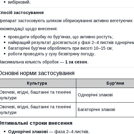
вибірковий.
Спосіб застосування
репарат застосовують шляхом обприскування активно вегетуючих бу
екомендації щодо внесення:
проводити обробку по бур'янах, що активно ростуть;
найкращий результат досягається у фазі 2–4 листків однорічни
багаторічні бур'яни обробляють при висоті 10–15 см;
роботи проводять у суху безвітряну погоду.
аксимальна кількість обробок —
1 за сезон
.
Основні норми застосування
Культура
Бур'яни
Овочеві, ягідні, баштанні та технічні
Однорічні злакові
культури
Овочеві, ягідні, баштанні та технічні
Багаторічні злакові
культури
Оптимальні строки внесення
Однорічні злакові
— фаза 2–4 листків.