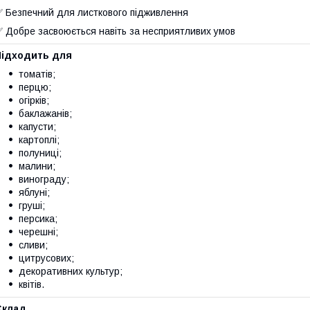
 Безпечний для листкового підживлення
 Добре засвоюється навіть за несприятливих умов
Підходить для
томатів;
перцю;
огірків;
баклажанів;
капусти;
картоплі;
полуниці;
малини;
винограду;
яблуні;
груші;
персика;
черешні;
сливи;
цитрусових;
декоративних культур;
квітів.
Склад