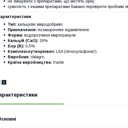
не змішувати з препаратами, що містять сірку;
сумісність з іншими препаратами бажано перевіряти пробним з
Характеристики
Тип:
кальцієве мікродобриво
Призначення:
позакореневе підживлення
Форма:
водорозчинні мікрогранули
Кальцій (CaO):
20%
Бор (B):
0,5%
Комплексоутворювач:
LSA (лігносульфонат)
Виробник:
Valagro
Країна виробництва:
Італія
арактеристики
Основні