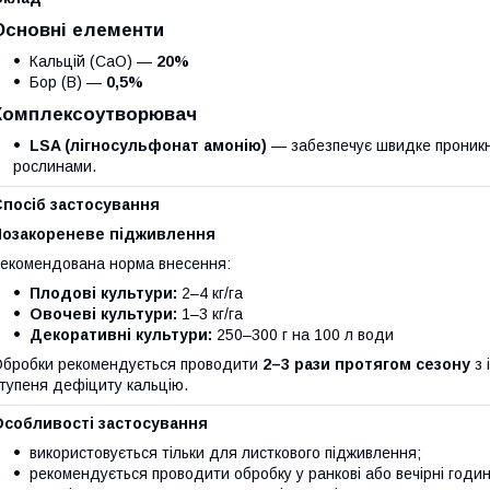
Основні елементи
Кальцій (CaO) —
20%
Бор (B) —
0,5%
Комплексоутворювач
LSA (лігносульфонат амонію)
— забезпечує швидке проникн
рослинами.
Спосіб застосування
Позакореневе підживлення
екомендована норма внесення:
Плодові культури:
2–4 кг/га
Овочеві культури:
1–3 кг/га
Декоративні культури:
250–300 г на 100 л води
бробки рекомендується проводити
2–3 рази протягом сезону
з 
тупеня дефіциту кальцію.
Особливості застосування
використовується тільки для листкового підживлення;
рекомендується проводити обробку у ранкові або вечірні годин