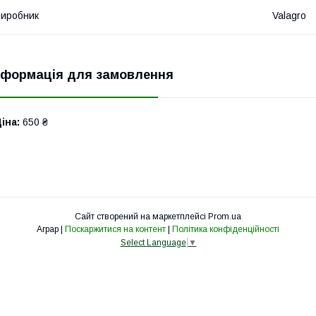
иробник
Valagro
нформація для замовлення
іна:
650 ₴
Сайт створений на маркетплейсі
Prom.ua
Аграр |
Поскаржитися на контент
|
Політика конфіденційності
Select Language
▼