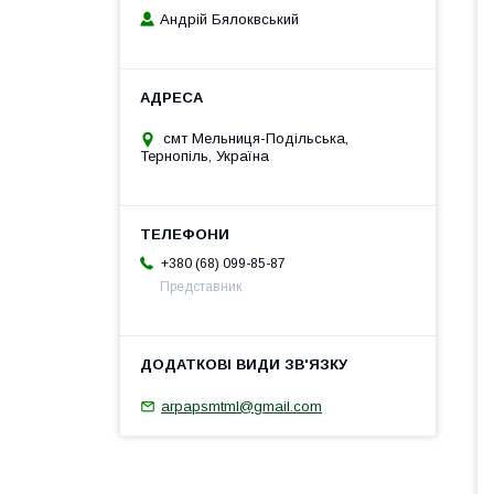
Андрій Бялоквський
смт Мельниця-Подільська,
Тернопіль, Україна
+380 (68) 099-85-87
Представник
arpapsmtml@gmail.com