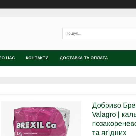
РО НАС
КОНТАКТИ
ДОСТАВКА ТА ОПЛАТА
Добриво Брекс
Valagro | ка
позакоренево
та ягідних