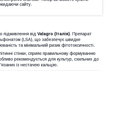
окидаючи сайту.
о підживлення від
Valagro (Італія)
. Препарат
ульфонатом (LSA), що забезпечує швидке
юваність та мінімальний ризик фітотоксичності.
клітинні стінки, сприяє правильному формуванню
Особливо рекомендується для культур, схильних до
в'язаних із нестачею кальцію.