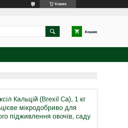
Кошик
Кошик
іл Кальцій (Brexil Ca), 1 кг
льцієве мікродобриво для
го підживлення овочів, саду