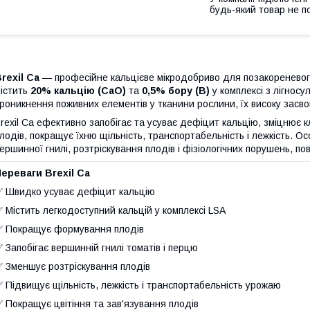
будь-який товар не п
rexil Ca
— професійне кальцієве мікродобриво для позакореневог
істить
20% кальцію (CaO)
та
0,5% бору (B)
у комплексі з лігнос
роникнення поживних елементів у тканини рослини, їх високу засво
rexil Ca ефективно запобігає та усуває дефіцит кальцію, зміцнює 
лодів, покращує їхню щільність, транспортабельність і лежкість. 
ершинної гнилі, розтріскування плодів і фізіологічних порушень, по
ереваги Brexil Ca
 Швидко усуває дефіцит кальцію
 Містить легкодоступний кальцій у комплексі LSA
 Покращує формування плодів
 Запобігає вершинній гнилі томатів і перцю
 Зменшує розтріскування плодів
 Підвищує щільність, лежкість і транспортабельність урожаю
 Покращує цвітіння та зав'язування плодів