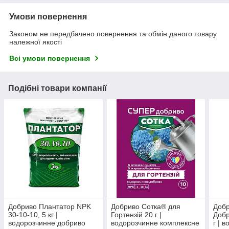
Умови повернення
Законом не передбачено повернення та обмін даного товару
належної якості
Всі умови повернення
Подібні товари компанії
Добриво Плантатор NPK
Добриво Сотка® для
Добр
30-10-10, 5 кг |
Гортензій 20 г |
Добр
водорозчинне добриво
водорозчинне комплексне
г | 