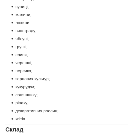
суниці;
малини;
лохини;
винограду;
яблуні;
груші;
сливи;
черешні;
персика;
зернових культур;
кукурудзи;
соняшнику;
ріпаку;
декоративних рослин;
квітів.
Склад