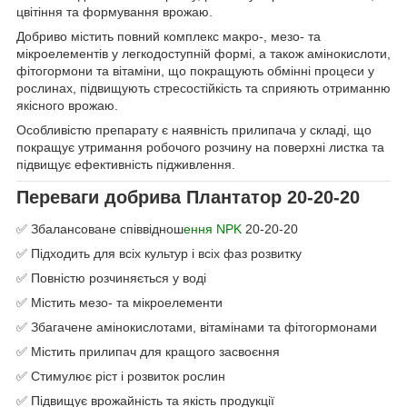
цвітіння та формування врожаю.
Добриво містить повний комплекс макро-, мезо- та
мікроелементів у легкодоступній формі, а також амінокислоти,
фітогормони та вітаміни, що покращують обмінні процеси у
рослинах, підвищують стресостійкість та сприяють отриманню
якісного врожаю.
Особливістю препарату є наявність прилипача у складі, що
покращує утримання робочого розчину на поверхні листка та
підвищує ефективність підживлення.
Переваги добрива Плантатор 20-20-20
✅ Збалансоване співвіднош
ення NPK
20-20-20
✅ Підходить для всіх культур і всіх фаз розвитку
✅ Повністю розчиняється у воді
✅ Містить мезо- та мікроелементи
✅ Збагачене амінокислотами, вітамінами та фітогормонами
✅ Містить прилипач для кращого засвоєння
✅ Стимулює ріст і розвиток рослин
✅ Підвищує врожайність та якість продукції