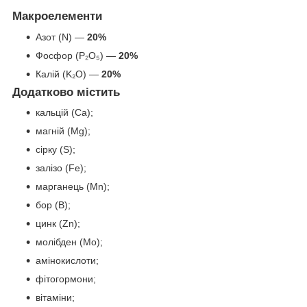
Макроелементи
Азот (N) —
20%
Фосфор (P₂O₅) —
20%
Калій (K₂O) —
20%
Додатково містить
кальцій (Ca);
магній (Mg);
сірку (S);
залізо (Fe);
марганець (Mn);
бор (B);
цинк (Zn);
молібден (Mo);
амінокислоти;
фітогормони;
вітаміни;