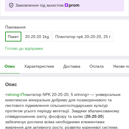
Замовлення під захистом
Паковання
Пакет
20.20.20 1kg
Плантатор npk 20-20-20, 25 г
Готово до відправки
Опис
Характеристики
Доставка
Оплата
Умови п
Опис
<
strong>Пл
антатор NPK 20-20-20, 5 кгtrong> — універсальне
комплексне мінеральне добриво для позакореневого та
листового підживлення сільськогосподарських культур
протягом усього періоду вегетації. Завдяки збалансованому
співвідношенню азоту, фосфору та калію (
20-20-20
)
забезпечує рослини всіма необхідними елементами
живлення для активного росту, розвитку кореневої системи,