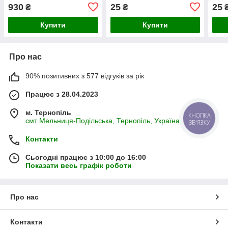
для активного росту та
добриво NPK 6-12-36 з
комп
930
25
25
₴
₴
позакореневого
мікроелементами
18-1
підживлення
мік
Купити
Купити
Про нас
90% позитивних з 577 відгуків за рік
Працює з 28.04.2023
м. Тернопіль
КНОПКА
смт Мельниця-Подільська, Тернопіль, Україна
ЗВ'ЯЗКУ
Контакти
Сьогодні працює з 10:00 до 16:00
Показати весь графік роботи
Про нас
Контакти