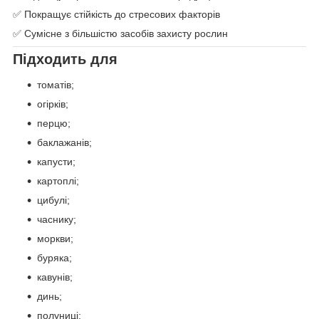
✅ Покращує стійкість до стресових факторів
✅ Сумісне з більшістю засобів захисту рослин
Підходить для
томатів;
огірків;
перцю;
баклажанів;
капусти;
картоплі;
цибулі;
часнику;
моркви;
буряка;
кавунів;
динь;
полуниці;