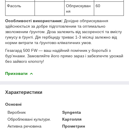
Фасоль
Обприскуван
60
ня
Особливості використання:
Дохідне обприскування
здійснюється за добре підготовленим та оптимально
зволоженим ґрунтом. Доза залежить від засореності та вмісту
гумусу в ґрунті. Дія гербіциду триває 1-3 місяці залежно від
норми витрати та ґрунтово-кліматичних умов.
Гезагард 500 FW — ваш надійний помічник у боротьбі з
бур'янами. Замовляйте його прямо зараз і забезпечте урожай
без зайвого клопоту!
Приховати
Характеристики
Основні
Виробник
Syngenta
Оброблювані культури.
Картопля
Активна речовина
Прометрин