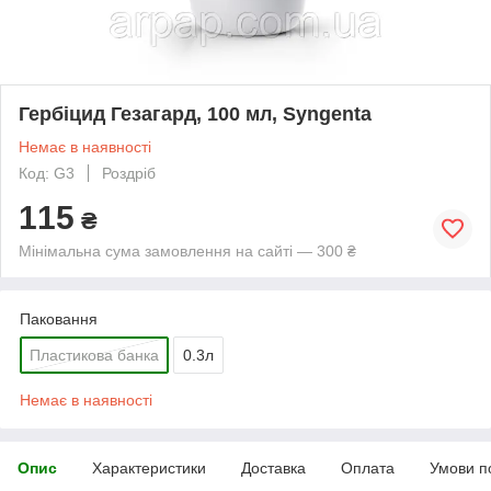
Гербіцид Гезагард, 100 мл, Syngenta
Немає в наявності
Код: G3
Роздріб
115
₴
Мінімальна сума замовлення на сайті — 300 ₴
Паковання
Пластикова банка
0.3л
Немає в наявності
Опис
Характеристики
Доставка
Оплата
Умови п