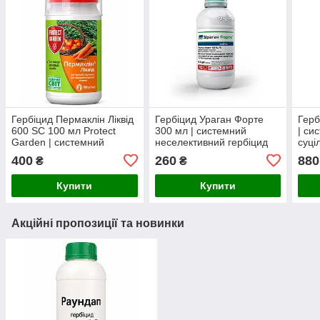
Гербіцид Пермаклін Ліквід
Гербіцид Ураган Форте
Герб
600 SC 100 мл Protect
300 мл | системний
| си
Garden | системний
неселективний гербіцид
суці
гербіцид для картоплі,
на основі гліфосату для
гліф
400
260
880
₴
₴
томатів та моркви
повного знищення
знищ
однорічних і багаторічних
бага
Купити
Купити
Акційні пропозиції та новинки