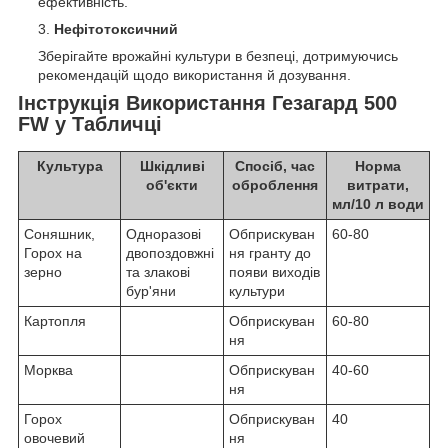
ефективність.
Нефітотоксичний
Зберігайте врожайні культури в безпеці, дотримуючись
рекомендацій щодо використання й дозування.
Інструкція Використання Гезагард 500
FW у Табличці
Культура
Шкідливі
Спосіб, час
Норма
об'єкти
оброблення
витрати,
мл/10 л води
Соняшник,
Одноразові
Обприскуван
60-80
Горох на
двопоздовжні
ня гранту до
зерно
та злакові
появи виходів
бур'яни
культури
Картопля
Обприскуван
60-80
ня
Морква
Обприскуван
40-60
ня
Горох
Обприскуван
40
овочевий
ня