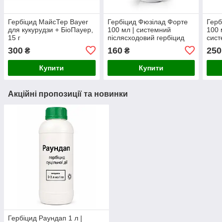
Гербіцид МайсТер Bayer
Гербіцид Фюзілад Форте
Герб
для кукурудзи + БіоПауер,
100 мл | системний
100 
15 г
післясходовий гербіцид
сист
вибіркової дії проти
куку
300
160
250
₴
₴
однорічних та
одно
багаторічних злакових
злак
Купити
Купити
бур'янів
Акційні пропозиції та новинки
Гербіцид Раундап 1 л |