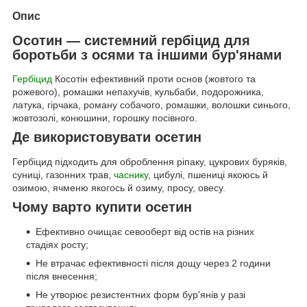
Опис
Осотин — системний гербіцид для
боротьби з осями та іншими бур'янами
Гербіцид
Косотін ефективний проти основ (жовтого та
рожевого), ромашки непахучів, кульбаби, подорожника,
латука, гірчака, роману собачого, ромашки, волошки синього,
жовтозолі, конюшини, горошку посівного.
Де використовувати осетин
Гербіцид підходить для оброблення ріпаку, цукрових буряків,
суниці, газонних трав,
часнику
, цибулі, пшениці якоюсь й
озимою, ячменю якогось й озиму, просу, овесу.
Чому варто купити осетин
Ефективно очищає севооберт від остів на різних
стадіях росту;
Не втрачає ефективності після дощу через 2 години
після внесення;
Не утворює резистентних форм бур'янів у разі