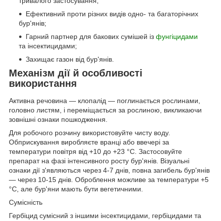
тривалого застосування;
Ефективний проти різних видів одно- та багаторічних
бур'янів;
Гарний партнер для бакових сумішей із
фунгіцидами
та інсектицидами;
Захищає газон від бур'янів.
Механізм дії й особливості
використання
Активна речовина — клопалід — поглинається рослинами,
головно листям, і переміщається за рослиною, викликаючи
зовнішні ознаки пошкодження.
Для робочого розчину використовуйте чисту воду.
Обприскування виробляєте вранці або ввечері за
температури повітря від +10 до +23 °C. Застосовуйте
препарат на фазі інтенсивного росту бур'янів. Візуальні
ознаки дії з'являються через 4-7 днів, повна загибель бур'янів
— через 10-15 днів. Оброблення можливе за температури +5
°C, але бур'яни мають бути вегетичними.
Сумісність
Гербіцид сумісний з іншими інсектицидами, гербіцидами та