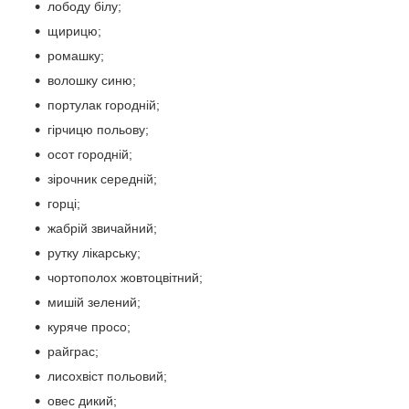
лободу білу;
щирицю;
ромашку;
волошку синю;
портулак городній;
гірчицю польову;
осот городній;
зірочник середній;
горці;
жабрій звичайний;
рутку лікарську;
чортополох жовтоцвітний;
мишій зелений;
куряче просо;
райграс;
лисохвіст польовий;
овес дикий;