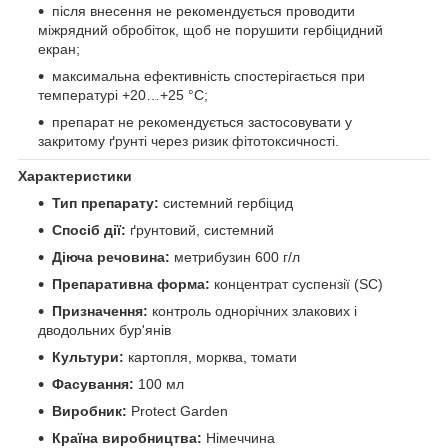
після внесення не рекомендується проводити
міжрядний обробіток, щоб не порушити гербіцидний
екран;
максимальна ефективність спостерігається при
температурі +20…+25 °C;
препарат не рекомендується застосовувати у
закритому ґрунті через ризик фітотоксичності.
Характеристики
Тип препарату:
системний гербіцид
Спосіб дії:
ґрунтовий, системний
Діюча речовина:
метрибузин 600 г/л
Препаративна форма:
концентрат суспензії (SC)
Призначення:
контроль однорічних злакових і
дводольних бур'янів
Культури:
картопля, морква, томати
Фасування:
100 мл
Виробник:
Protect Garden
Країна виробництва:
Німеччина