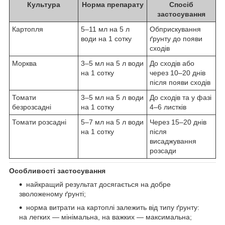
Культура
Норма препарату
Спосіб
застосування
Картопля
5–11 мл на 5 л
Обприскування
води на 1 сотку
ґрунту до появи
сходів
Морква
3–5 мл на 5 л води
До сходів або
на 1 сотку
через 10–20 днів
після появи сходів
Томати
3–5 мл на 5 л води
До сходів та у фазі
безрозсадні
на 1 сотку
4–6 листків
Томати розсадні
5–7 мл на 5 л води
Через 15–20 днів
на 1 сотку
після
висаджування
розсади
Особливості застосування
найкращий результат досягається на добре
зволоженому ґрунті;
норма витрати на картоплі залежить від типу ґрунту:
на легких — мінімальна, на важких — максимальна;