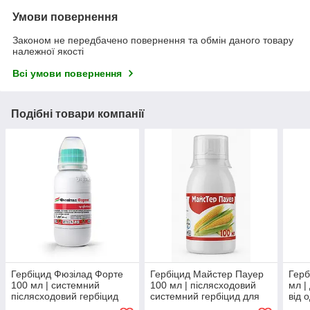
Умови повернення
Законом не передбачено повернення та обмін даного товару
належної якості
Всі умови повернення
Подібні товари компанії
Гербіцид Фюзілад Форте
Гербіцид Майстер Пауер
Герб
100 мл | системний
100 мл | післясходовий
мл |
післясходовий гербіцид
системний гербіцид для
від 
вибіркової дії проти
кукурудзи проти
двод