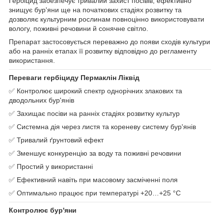
Гербіцид забезпечує тривалий захист посівів, ефективно
знищує бур'яни ще на початкових стадіях розвитку та
дозволяє культурним рослинам повноцінно використовувати
вологу, поживні речовини й сонячне світло.
Препарат застосовується переважно до появи сходів культури
або на ранніх етапах її розвитку відповідно до регламенту
використання.
Переваги гербіциду Пермаклін Ліквід
✅ Контролює широкий спектр однорічних злакових та
дводольних бур'янів
✅ Захищає посіви на ранніх стадіях розвитку культур
✅ Системна дія через листя та кореневу систему бур'янів
✅ Тривалий ґрунтовий ефект
✅ Зменшує конкуренцію за воду та поживні речовини
✅ Простий у використанні
✅ Ефективний навіть при масовому засміченні поля
✅ Оптимально працює при температурі +20…+25 °C
Контролює бур'яни