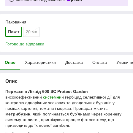
Паковання
Пакет
20 мл
Готово до відправки
Опис
Характеристики
Доставка
Оплата
Умови п
Опис
Пермаклін Ліквід 600 SC Protect Garden
—
високоефективний
системни
й гербіцид селективної дії для
контролю однорічних злакових та дводольних бур'янів у
посівах картоплі, томатів і моркви. Препарат містить
метрибузин
, який поглинається бур'янами через кореневу
систему та листя, пригнічуючи процес фотосинтезу, що
призводить до їх повної загибелі.