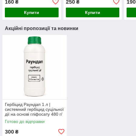
160
250
190
₴
₴
однорічних та
однорічних і багаторічних
карт
багаторічних злакових
злакових та дводоль
та к
Купити
Купити
бур'янів
Акційні пропозиції та новинки
Гербіцид Раундап 1 л |
системний гербіцид суцільної
дії на основі гліфосату 480 г/
л
Готово до відправки
300
₴