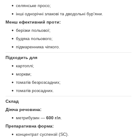
селянське просо;
інші однорічні злакові та дводольні бур'яни.
Менш ефективний проти:
берізки польової;
будяка польового;
підмаренника чіпкого.
Підходить для
картоплі;
моркви;
томатів безрозсадних;
томатів розсадних.
Склад
Діюча речовина:
метрибузин —
600 г/л
.
Препаративна форма:
концентрат суспензії (SC).