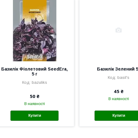
Базилік Фіолетовий SeedEra,
Базилік Зелений 5
5 г
basil's
bazuliks
45 ₴
50 ₴
В наявності
В наявності
Купити
Купити