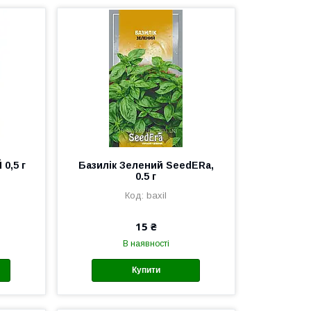
0,5 г
Базилік Зелений SeedERa,
0.5 г
baxil
15 ₴
В наявності
Купити