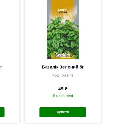
г
Базилік Зелений 5г
basil's
45 ₴
В наявності
Купити