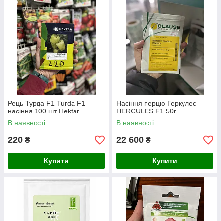
Рець Турда F1 Turda F1
Насіння перцю Геркулес
насіння 100 шт Hektar
HERCULES F1 50г
В наявності
В наявності
220
22 600
₴
₴
Купити
Купити