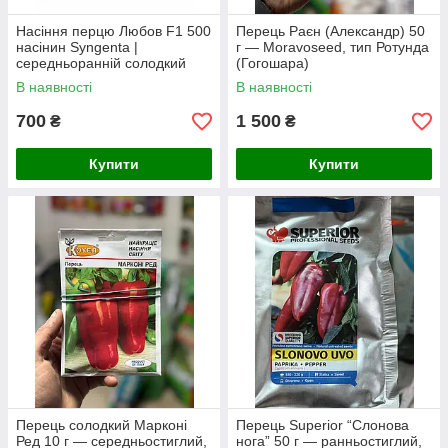
Насіння перцю Любов F1 500
Перець Раєн (Александр) 50
насінин Syngenta |
г — Moravoseed, тип Ротунда
середньоранній солодкий
(Гогошара)
перець для відкритого ґрунту
В наявності
В наявності
700
1 500
₴
₴
Купити
Купити
Перець солодкий Марконі
Перець Superior “Слонова
Ред 10 г — середньостиглий,
нога” 50 г — ранньостиглий,