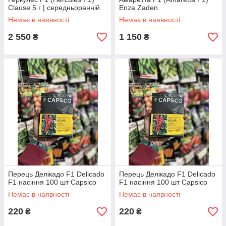
Clause 5 г | середньоранній
Enza Zaden
товстостінний
Немає в наявності
Немає в наявності
високоврожайний гібрид
2 550
1 150
₴
₴
Перець Делікадо F1 Delicado
Перець Делікадо F1 Delicado
F1 насіння 100 шт Capsico
F1 насіння 100 шт Capsico
Немає в наявності
Немає в наявності
220
220
₴
₴