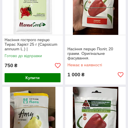
Насіння гострого перцю
Тирас Харієт 25 г (Capsicum
annuum L.) |
Насіння перцю Політ, 20
високоврожайний сорт для
грамм. Оригінальне
Готово до відправки
відкритого ґрунту, теплиць,
фасування.
сушіння та ко
750
Немає в наявності
₴
1 000
₴
Купити