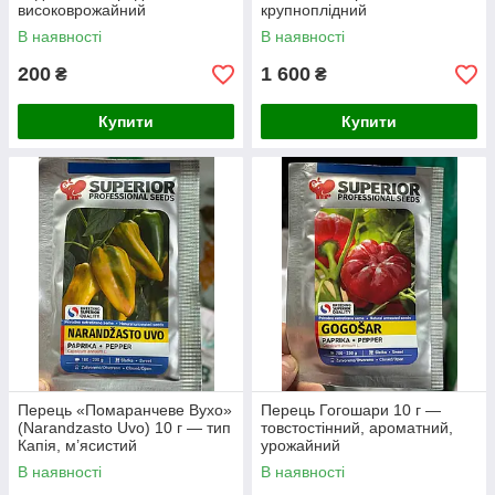
високоврожайний
крупноплідний
В наявності
В наявності
200
1 600
₴
₴
Купити
Купити
Перець «Помаранчеве Вухо»
Перець Гогошари 10 г —
(Narandzasto Uvo) 10 г — тип
товстостінний, ароматний,
Капія, м’ясистий
урожайний
В наявності
В наявності