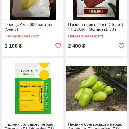
Перець Амі 5000 насінин
Насіння перцю Політ (Полет)
(Semo)
"НІЦССА" (Молдова), 50 г
Немає в наявності
Немає в наявності
1 100
2 400
₴
₴
Насіння солодкого перцю
Насіння болгарського перцю
Геркулес F1 (Hercules F1)
Амаретта F1 (Amaretta F1)