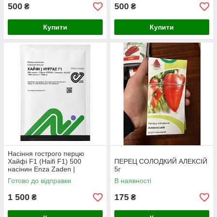
500
500
₴
₴
Купити
Купити
Насіння гострого перцю
Хайфі F1 (Haifi F1) 500
ПЕРЕЦ СОЛОДКИЙ АЛЕКСІЙ
насінин Enza Zaden |
5г
ультраранній каєнський
Готово до відправки
В наявності
гібрид для свіжого ринку,
сушіння та сп
1 500
175
₴
₴