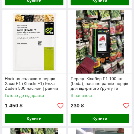
Купити
Купити
Насіння солодкого перцю
Перець Кілабер F1 100 шт
Хаскі F1 (Khaski F1) Enza
(Leda), насіння ранніх перців
Zaden 500 насінин | ранній
для відкритого ґрунту та
високоврожайний перець для
теплиць
Готово до відправки
В наявності
теплиці та відкритого ґрун
1 450
230
₴
₴
Купити
Купити