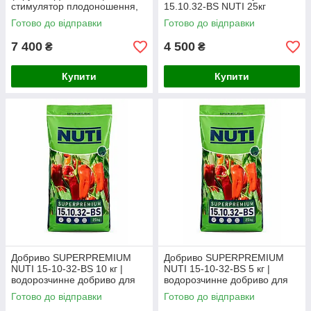
стимулятор плодоношення,
15.10.32-BS NUTI 25кг
наливу та дозрівання плодів
Готово до відправки
Готово до відправки
7 400
4 500
₴
₴
Купити
Купити
Добриво SUPERPREMIUM
Добриво SUPERPREMIUM
NUTI 15-10-32-BS 10 кг |
NUTI 15-10-32-BS 5 кг |
водорозчинне добриво для
водорозчинне добриво для
фертигації та позакореневого
фертигації та позакореневого
Готово до відправки
Готово до відправки
підживлення (фасоване з
підживлення (фасоване з