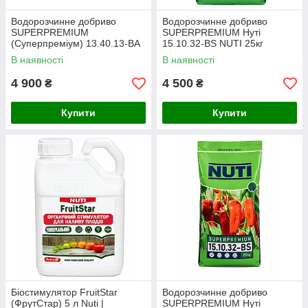
Водорозчинне добриво
Водорозчинне добриво
SUPERPREMIUM
SUPERPREMIUM Нуті
(Суперпреміум) 13.40.13-BA
15.10.32-BS NUTI 25кг
(Нуті) (NUTI 13.40.13-BA)
В наявності
В наявності
25кг
4 900
4 500
₴
₴
Купити
Купити
Біостимулятор FruitStar
Водорозчинне добриво
(ФрутСтар) 5 л Nuti |
SUPERPREMIUM Нуті