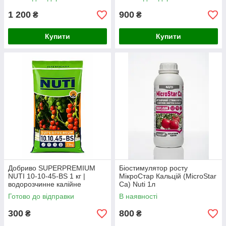
1 200
900
₴
₴
Купити
Купити
Добриво SUPERPREMIUM
Біостимулятор росту
NUTI 10-10-45-BS 1 кг |
МікроСтар Кальцій (MicroStar
водорозчинне калійне
Ca) Nuti 1л
добриво (фасоване з мішка)
Готово до відправки
В наявності
300
800
₴
₴