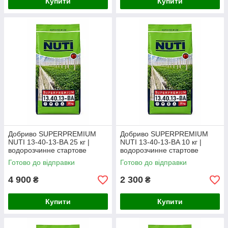
Купити
Купити
Добриво SUPERPREMIUM
Добриво SUPERPREMIUM
NUTI 13-40-13-BA 25 кг |
NUTI 13-40-13-BA 10 кг |
водорозчинне стартове
водорозчинне стартове
добриво для фертигації та
добриво(фасоване з мішка)
Готово до відправки
Готово до відправки
позакореневого підживлення
4 900
2 300
₴
₴
Купити
Купити