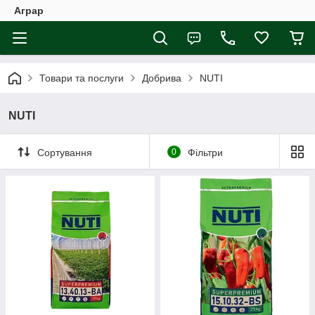
Аграр
Товари та послуги
Добрива
NUTI
NUTI
Сортування
0
Фільтри