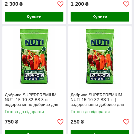
мішка)
мішка)
2 300
1 200
₴
₴
Купити
Купити
Добриво SUPERPREMIUM
Добриво SUPERPREMIUM
NUTI 15-10-32-BS 3 кг |
NUTI 15-10-32-BS 1 кг |
водорозчинне добриво для
водорозчинне добриво для
фертигації та позакореневого
фертигації та позакореневого
Готово до відправки
Готово до відправки
підживлення (фасоване з
підживлення (фасоване з
мішка)
мішка)
750
250
₴
₴